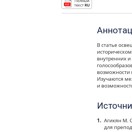
Полный
текст
RU
Аннота
В статье осв
историческом 
внутренних и
голосообразо
возможности и
Изучаются ме
и возможност
Источни
Агикян М. 
для препод