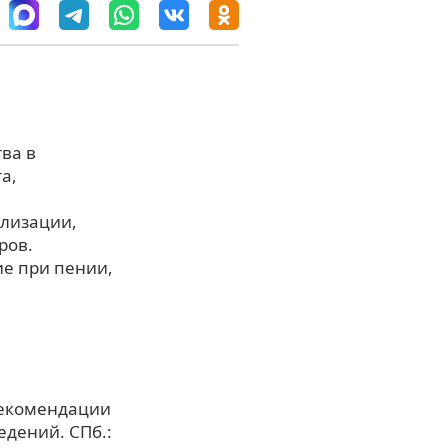
ва в
а,
ализации,
ров.
е при пении,
рекомендации
едений. СПб.: