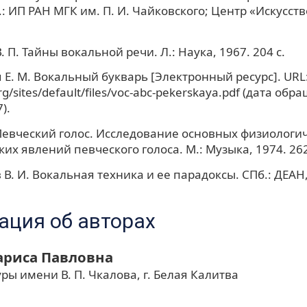
: ИП РАН МГК им. П. И. Чайковского; Центр «Искусств
.
 П. Тайны вокальной речи. Л.: Наука, 1967. 204 с.
 Е. М. Вокальный букварь [Электронный ресурс]. URL: 
rg/sites/default/files/voc-abc-pekerskaya.pdf (дата обр
).
Певческий голос. Исследование основных физиологи
ких явлений певческого голоса. М.: Музыка, 1974. 262
. И. Вокальная техника и ее парадоксы. СПб.: ДЕАН, 
ция об авторах
ариса Павловна
ры имени В. П. Чкалова, г. Белая Калитва