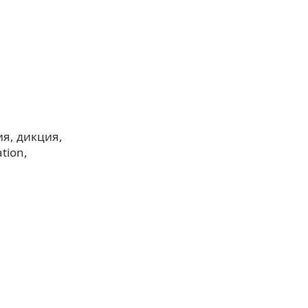
ия
дикция
tion