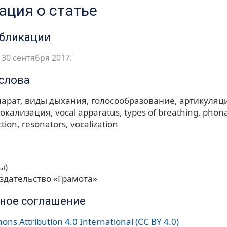
ция о статье
убликации
30 сентября 2017.
слова
парат
виды дыхания
голосообразование
артикуляц
окализация
vocal apparatus
types of breathing
phona
ction
resonators
vocalization
ы)
здательство «Грамота»
ное соглашение
ns Attribution 4.0 International (CC BY 4.0)