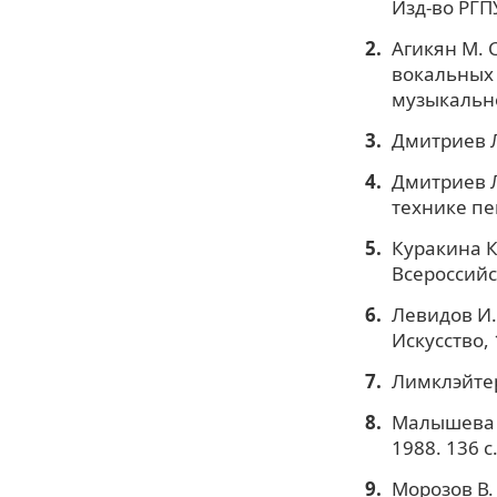
Изд-во РГПУ
Агикян М. 
вокальных 
музыкально
Дмитриев Л
Дмитриев Л
технике пен
Куракина К.
Всероссийс
Левидов И.
Искусство, 
Лимклэйтер
Малышева Н
1988. 136 с
Морозов В.