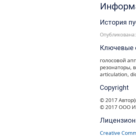
Информа
История п
Опубликована: 
Ключевые 
голосовой ап
резонаторы
в
articulation
di
Copyright
© 2017 Автор(
© 2017 ООО И
Лицензион
Creative Commo