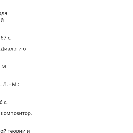
для
ый
67 с.
 Диалоги о
 М.:
Л. - М.:
 с.
 композитор,
ной теории и