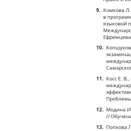
Комкова Л.
в программ
языковой п
Международ
Ефремцева.
Копшукова
экзаменац
междунаро
Самарског
Косс Е. В
междунаро
эффективн
Проблемы 
Модина И.
// Обучен
Попкова Л.