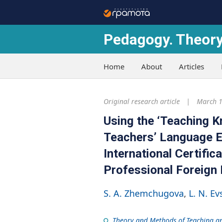
Pedagogy. Theory
Home
About
Articles
Original research article
March 1
Using the ‘Teaching K
Teachers’ Language E
International Certifi
Professional Foreign
S. A. Zhemchugova
L. N. E
Theory and Methods of Teaching a