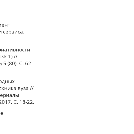
мент
 сервиса.
риативности
k 1) //
 (80). С. 62-
родных
ника вуза //
териалы
17. С. 18-22.
ов