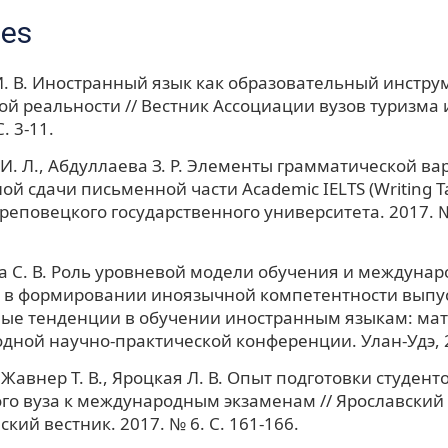
ces
. В. Иностранный язык как образовательный инстру
й реальности // Вестник Ассоциации вузов туризма и
. 3-11.
. Л., Абдуллаева З. Р. Элементы грамматической ва
й сдачи письменной части Academic IELTS (Writing Tas
реповецкого государственного университета. 2017. № 5
 С. В. Роль уровневой модели обучения и междуна
 в формировании иноязычной компетентности выпуск
ые тенденции в обучении иностранным языкам: ма
ной научно-практической конференции. Улан-Удэ, 20
, Жавнер Т. В., Яроцкая Л. В. Опыт подготовки студент
о вуза к международным экзаменам // Ярославский
кий вестник. 2017. № 6. С. 161-166.