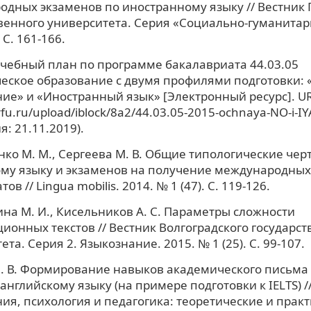
дных экзаменов по иностранному языку // Вестник 
венного университета. Серия «Социально-гуманитар
 С. 161-166.
чебный план по программе бакалавриата 44.03.05
еское образование с двумя профилями подготовки:
ие» и «Иностранный язык» [Электронный ресурс]. UR
rfu.ru/upload/iblock/8a2/44.03.05-2015-ochnaya-NO-i-IY
: 21.11.2019).
ко М. М., Сергеева М. В. Общие типологические чер
ому языку и экзаменов на получение международных
ов // Lingua mobilis. 2014. № 1 (47). С. 119-126.
а М. И., Кисельников А. С. Параметры сложности
ионных текстов // Вестник Волгоградского государст
та. Серия 2. Языкознание. 2015. № 1 (25). С. 99-107.
. В. Формирование навыков академического письма 
английскому языку (на примере подготовки к IELTS) 
ия, психология и педагогика: теоретические и прак