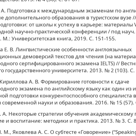
 А. Подготовка к международным экзаменам по англ
е дополнительного образования в туристском вузе /
одготовки: от школы к успеху в карьере: материалы 
ной научно-практической конференции / под науч. р
 М.: Университетская книга, 2019. С. 151-155.
 Е. В. Лингвистические особенности англоязычных
ионных демоверсий текстов для чтения (на матери
дного сертифицированного экзамена IELTS) // Вестн
о государственного университета. 2013. № 2 (103). С.
., Кириллова А. В. Формирование готовности к сдаче
дного экзамена по английскому языку как один из 
ой подготовки конкурентоспособного специалиста в 
современной науки и образования. 2016. № 15 (57). С
 А. Некоторые стратегии обучения академическому 
ие и воспитание: методики и практика. 2013. № 3. С. 8
 М., Яковлева А. С. О субтесте «Говорение» (“Speaking