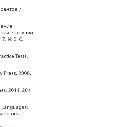
рантов и
нание
овия его сдачи
7. № 2. С.
actice Tests.
y Press, 2006.
ess, 2014. 201
r Languages:
criptors
(дата