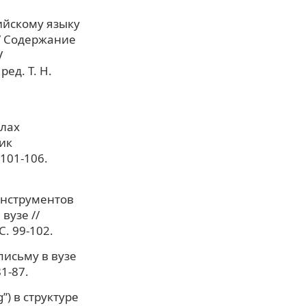
ийскому языку
/ Содержание
V
ед. Т. Н.
алах
ик
 101-106.
инструментов
вузе //
. 99-102.
письму в вузе
1-87.
”) в структуре