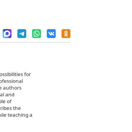
sibilities for
ofessional
e authors
nal and
le of
ribes the
ile teaching a