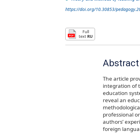
https://doi.org/10.30853/pedagogy.2
Full
text
RU
Abstract
The article pro
integration of
education sys
reveal an educa
methodological
professional o
authors’ exper
foreign langua