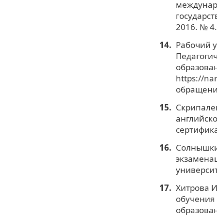
междунаро
государст
2016. № 4.
Рабочий у
Педагогич
образован
https://na
обращения
Скрипален
английск
сертификат
Солнышкин
экзаменац
университе
Хитрова И
обучения 
образован