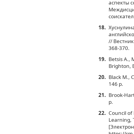
аспекты с
Междисци
соискателе
Хуснулина
английско
// Вестник
368-370.
Betsis A.,
Brighton, 
Black M., 
146 p.
Brook-Hart
p.
Council o
Learning,
[Электронн
https://r