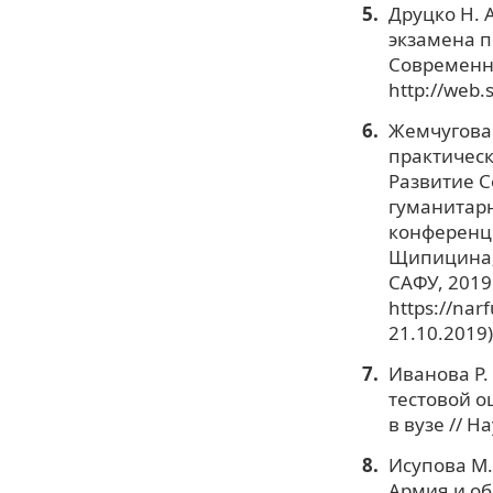
Друцко Н. 
экзамена п
Современны
http://web.
Жемчугова 
практическ
Развитие С
гуманитарн
конференции
Щипицина; 
САФУ, 2019.
https://nar
21.10.2019)
Иванова Р.
тестовой о
в вузе // Н
Исупова М. 
Армия и общ