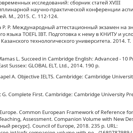
овременных исследований: сборник статей XVIII
плинарной научно-практической конференции аспи
й. М., 2015. С. 112-124.
 Р. Р. Международный аттестационный экзамен на з
го языка TOEFL IBT. Подготовка к нему в КНИТУ и усл
 Казанского технологического университета. 2014. Т. 1
 Mamas L. Succeed in Cambridge English: Advanced - 10 Pr
East Sussex: GLOBAL ELT, Ltd., 2014. 190 p.
Capel A. Objective IELTS. Cambridge: Cambridge Universit
 G. Complete First. Cambridge: Cambridge University Pr
f Europe. Common European Framework of Reference fo
 Teaching, Assessment. Companion Volume with New Des
ый ресурс]. Council of Europe, 2018. 235 р. URL:
m.coe.int/cefr-companion-volume-with-ne…/1680787989 