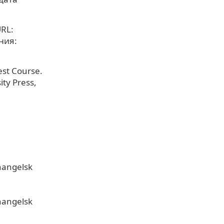
URL:
ния:
est Course.
ty Press,
hangelsk
hangelsk