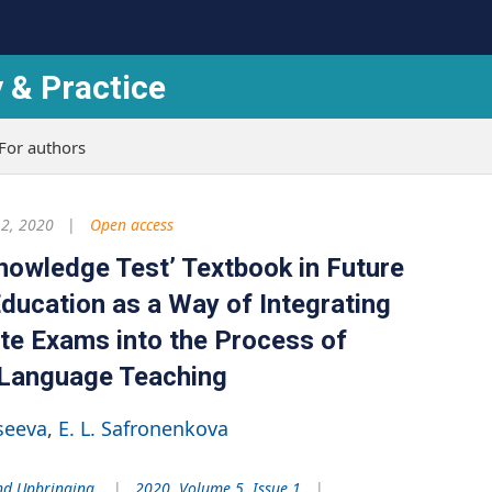
 & Practice
For authors
2, 2020
Open access
nowledge Test’ Textbook in Future
ducation as a Way of Integrating
cate Exams into the Process of
 Language Teaching
vseeva
E. L. Safronenkova
nd Upbringing
2020. Volume 5. Issue 1