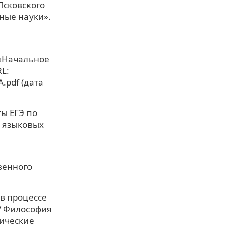
Псковского
ные науки».
 «Начальное
L:
A.pdf (дата
ты ЕГЭ по
 языковых
венного
в процессе
// Философия
тические