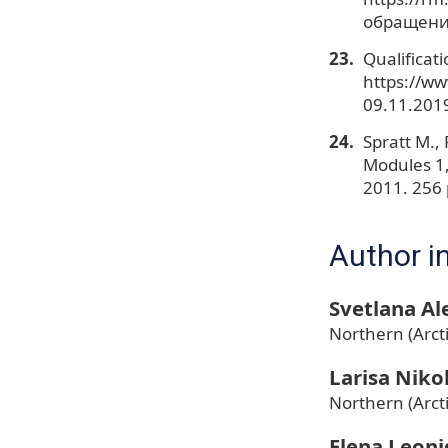
обращения
Qualificat
https://w
09.11.2019
Spratt M.,
Modules 1,
2011. 256 
Author i
Svetlana A
Northern (Arct
Larisa Niko
Northern (Arct
Elena Leon