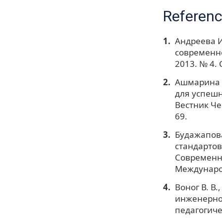
Referen
Андреева И
современно
2013. № 4. С
Ашмарина И
для успешно
Вестник Че
69.
Будажапова
стандартов
Современн
Международ
Воног В. В.
инженерног
педагогичес