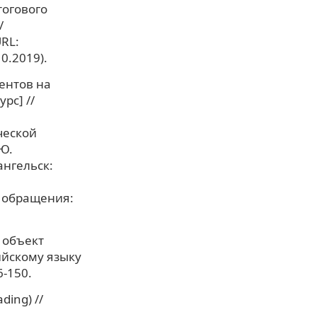
тогового
/
RL:
0.2019).
ентов на
рс] //
ческой
 Ю.
ангельск:
та обращения:
к объект
ийскому языку
6-150.
ding) //