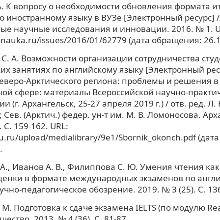
А. К вопросу о необходимости обновления формата и
о иностранному языку в ВУЗе [Электронный ресурс] /
е научные исследования и инновации. 2016. № 1. U
snauka.ru/issues/2016/01/62779 (дата обращения: 26.1
С. А. Возможности организации сотрудничества студ
их занятиях по английскому языку [Электронный ресу
еверо-Арктического региона: проблемы и решения в
ой сфере: материалы Всероссийской научно-практи
 (г. Архангельск, 25-27 апреля 2019 г.) / отв. ред. Л.
Сев. (Арктич.) федер. ун-т им. М. В. Ломоносова. Арх
 С. 159-162. URL:
fu.ru/upload/medialibrary/9e1/Sbornik_okonch.pdf (да
.
 А., Иванов А. В., Филиппова С. Ю. Умения чтения ка
ценки в формате международных экзаменов по англ
аучно-педагогическое обозрение. 2019. № 3 (25). С. 13
М. Подготовка к сдаче экзамена IELTS (по модулю Rea
ество. 2013. № 4 (36). С. 81-87.