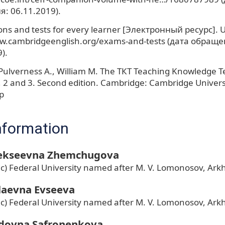
: 06.11.2019).
ions and tests for every learner [Электронный ресурс]. 
ww.cambridgeenglish.org/exams-and-tests (дата обраще
).
 Pulverness A., William M. The ТКТ Teaching Knowledge T
 2 and 3. Second edition. Cambridge: Cambridge Universi
p
nformation
lekseevna Zhemchugova
ic) Federal University named after M. V. Lomonosov, Ark
laevna Evseeva
ic) Federal University named after M. V. Lomonosov, Ark
idovna Safronenkova