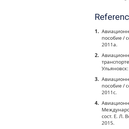
Referen
Авиационны
пособие / с
2011a.
Авиационны
транспорте»
Ульяновск: 
Авиационны
пособие / с
2011c.
Авиационны
Международ
сост. Е. Л.
2015.