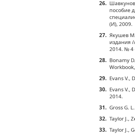
Шавкунова
пособие д
специалис
(И), 2009.
Якушев М.
издания /
2014. № 4 
Bonamy D.,
Workbook, 
Evans V., D
Evans V., 
2014.
Gross G. L.
Taylor J.,
Taylor J.,