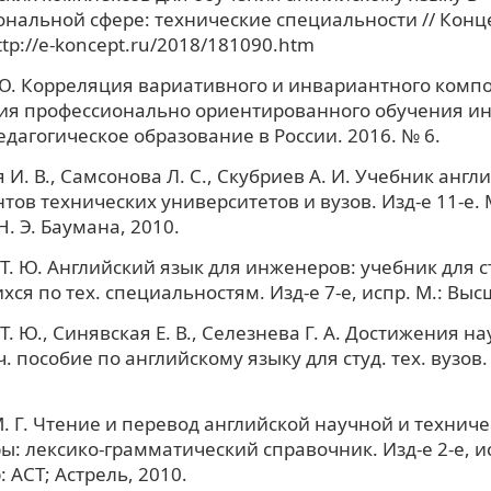
нальной сфере: технические специальности // Конце
ttp://e-koncept.ru/2018/181090.htm
Ю. Корреляция вариативного и инвариантного комп
ия профессионально ориентированного обучения и
Педагогическое образование в России. 2016. № 6.
 И. В., Самсонова Л. С., Скубриев А. И. Учебник англ
нтов технических университетов и вузов. Изд-е 11-е. 
Н. Э. Баумана, 2010.
Т. Ю. Английский язык для инженеров: учебник для ст
ся по тех. специальностям. Изд-е 7-е, испр. М.: Высш
Т. Ю., Синявская Е. В., Селезнева Г. А. Достижения н
ч. пособие по английскому языку для студ. тех. вузов.
. Г. Чтение и перевод английской научной и технич
ы: лексико-грамматический справочник. Изд-е 2-е, исп
 АСТ; Астрель, 2010.