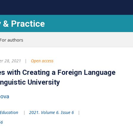
 & Practice
For authors
r 28, 2021
Open access
es with Creating a Foreign Language
nguistic University
bova
 Education
2021. Volume 6. Issue 6
66