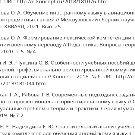
. URL: http://e-koncept.ru/2018/181076.htm
ва О. А. Обучение иностранному языку в авиационн
жпредметных связей // Межвузовский сборник научн
: КВВАУЛ, 2021. Вып. 25.
ова О. А. Формирование лексической компетенции 
нии военному переводу // Педагогика. Вопросы теор
2020. Т. 5. № 4.
 И. Э., Чуксина О. В. Особенности учебных пособий д
урной профессионально ориентированной коммуни
ых специалистов // Концепт. 2018. № 6. URL: http://e
u/2018/181034.htm
ая Т. А., Рябова Т. В. Современные подходы к созда
ов по профессионально ориентированному языку //
туальные проблемы теории и практики. Серия «Гум
19. № 7-2.
Е. Р., Надеждина Е. Ю. Сравнительный анализ учебно
ких комплексов для обучения английскому языку в