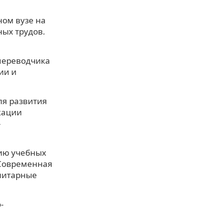
ом вузе на
ых трудов.
переводчика
ии и
ля развития
кации
-
нию учебных
 Современная
анитарные
-