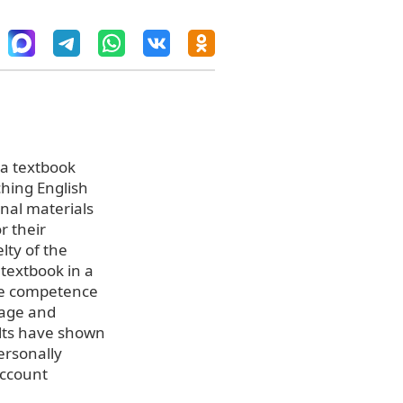
 a textbook
hing English
onal materials
r their
lty of the
 textbook in a
ve competence
uage and
ults have shown
ersonally
account