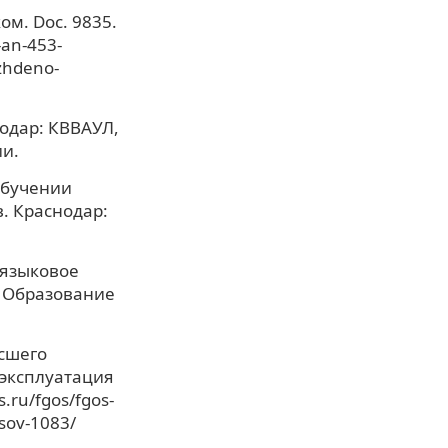
м. Doc. 9835.
-an-453-
zhdeno-
нодар: КВВАУЛ,
ии.
обучении
. Краснодар:
-языковое
/ Образование
сшего
 эксплуатация
ru/fgos/fgos-
sov-1083/