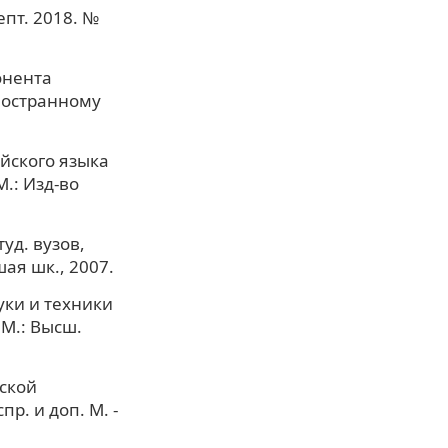
пт. 2018. №
онента
ностранному
ийского языка
М.: Изд-во
уд. вузов,
ая шк., 2007.
ауки и техники
 М.: Высш.
еской
р. и доп. М. -