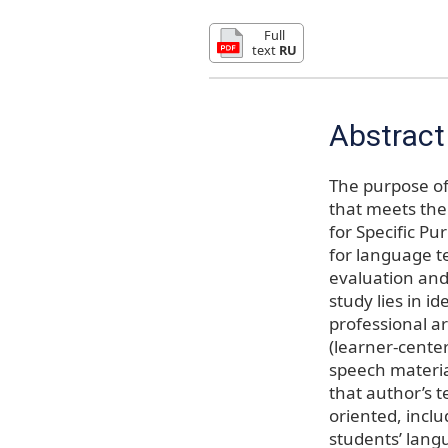
Full
text
RU
Abstract
The purpose of 
that meets the
for Specific Pu
for language te
evaluation and 
study lies in i
professional a
(learner-cente
speech materia
that author’s 
oriented, incl
students’ langu