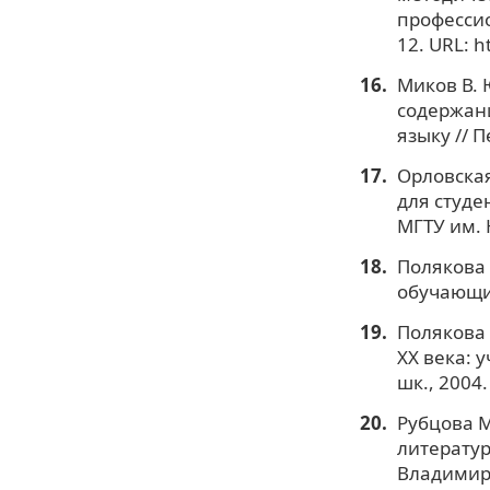
профессио
12. URL: h
Миков В. 
содержан
языку // 
Орловская
для студе
МГТУ им. 
Полякова 
обучающих
Полякова 
ХХ века: у
шк., 2004.
Рубцова М
литератур
Владимир: