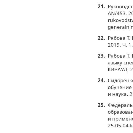
Руководст
AN/453. 20
rukovodst
generalni
Рябова Т.
2019. Ч. 
Рябова Т.
языку спе
КВВАУЛ, 2
Сидоренко
обучение 
и наука. 2
Федераль
образован
и примене
25-05-04-l