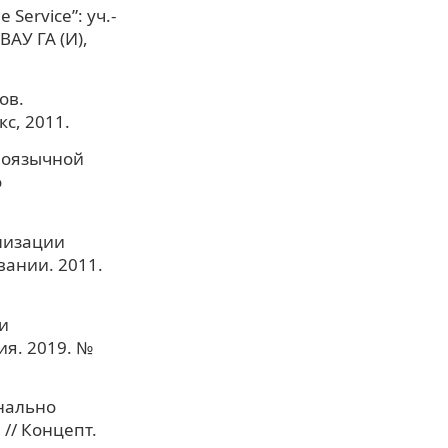
Service”: уч.-
ВАУ ГА (И),
ов.
кс, 2011.
иноязычной
о
низации
ании. 2011.
и
ия. 2019. №
онально
// Концепт.