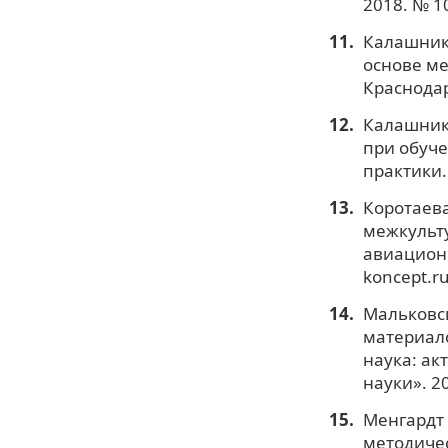
2018. № 10
Калашнико
основе ме
Краснодар
Калашник
при обуче
практики. 
Коротаева
межкульт
авиационн
koncept.r
Мальковск
материал
наука: ак
науки». 20
Менгардт 
методичес