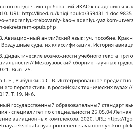
во по внедрению требований ИКАО к владению языко
10. URL: http://libed.ru/knigi-nauka/359431-1-doc-9835
vo-vnedreniyu-trebovaniy-ikao-vladeniyu-yazikom-utver
m-sekretarem-opub.php
 В. Авиационный английский язык: уч. пособие. Крас
1. Воздушные суда, их классификация. История авиац
 В. Дидактические возможности учебного текста при 
циальности // Межвузовский сборник научных трудов
021. Вып. 25.
 Т. В., Рыбушкина С. В. Интегрированное предметно
и его перспективы в российских технических вузах /
017. Т. 19. № 6.
ный государственный образовательный стандарт вы
ия - специалитет по специальности 25.05.04 Летная
ние авиационных комплексов. 2020. URL: https://fgos.
etnaya-ekspluataciya-i-primenenie-aviacionnyh-komplek