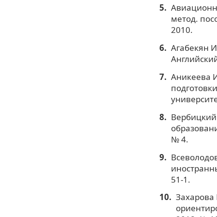
Авиационны
метод. посо
2010.
Агабекян И
Английский 
Аникеева И
подготовки
университет
Вербицкий 
образовани
№ 4.
Всеволодов
иностранны
51-1.
Захарова 
ориентиро