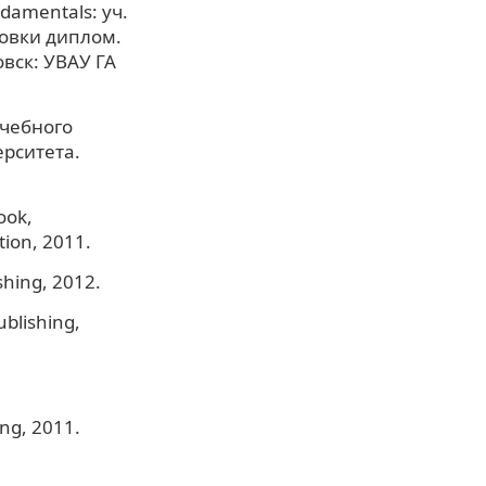
damentals: уч.
товки диплом.
вск: УВАУ ГА
учебного
ерситета.
ook,
ion, 2011.
ishing, 2012.
ublishing,
ing, 2011.