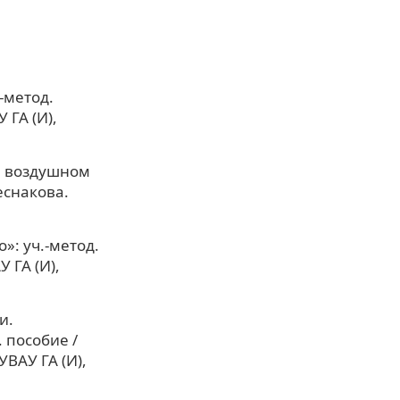
-метод.
 ГА (И),
а воздушном
Чеснакова.
: уч.-метод.
 ГА (И),
и.
 пособие /
УВАУ ГА (И),