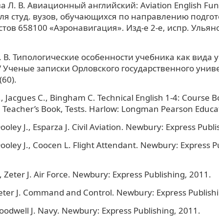
 Л. В. Авиационный английский: Aviation English Fun
ля студ. вузов, обучающихся по направлению подго
тов 658100 «Аэронавигация». Изд-е 2-е, испр. Ульяно
 В. Типологические особенности учебника как вида 
/ Ученые записки Орловского государственного унив
(60).
 Jacgues C., Bingham C. Technical English 1-4: Course B
Teacher’s Book, Tests. Harlow: Longman Pearson Educat
ooley J., Esparza J. Civil Aviation. Newbury: Express Publ
Dooley J., Coocen L. Flight Attendant. Newbury: Express P
, Zeter J. Air Force. Newbury: Express Publishing, 2011.
 Zeter J. Command and Control. Newbury: Express Publish
 Goodwell J. Navy. Newbury: Express Publishing, 2011.