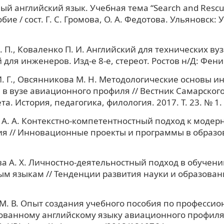
й английский язык. Учебная тема “Search and Rescue 
бие / сост. Г. С. Громова, О. А. Федотова. Ульяновск: У
. П., Коваленко П. И. Английский для технических вуз
для инженеров. Изд-е 8-е, стереот. Ростов н/Д: Фени
. Г., Овсянникова М. Н. Методологические основы 
 в вузе авиационного профиля // Вестник Самарског
а. История, педагогика, филология. 2017. Т. 23. № 1.
А. А. Контекстно-компетентностный подход к модер
я // Инновационные проекты и программы в образов
а А. Х. Личностно-деятельностный подход в обучени
м языкам // Тенденции развития науки и образован
М. В. Опыт создания учебного пособия по професси
ванному английскому языку авиационного профиля 