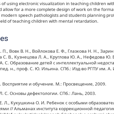
es of using electronic visualization in teaching children wi
d allow for a more complete design of work on the forma
modern speech pathologists and students planning pro
 field of teaching children with mental retardation.
ces
 П., Вовк В. Н., Войлокова Е. Ф., Глазкова Н. Н., Зарин
 С. В., Кузнецова Л. А., Круглова Ю. А., Нефедова Ю. В
 А. С. Образование детей с интеллектуальной недост
. пед. н., проф. С. Ю. Ильина. СПб.: Изд-во РГПУ им. А.
А. Восприятие и обучение. М.: Просвещение, 2009.
Л. С. Основы дефектологии. СПб.: Лань, 2003.
Е. Л., Кукушкина О. И. Ребенок с особыми образова
ями // Альманах института коррекционной педагогик