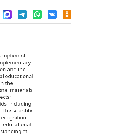
cription of
complementary -
tion and the
ial educational
in the
onal materials;
ects;
ds, including
 The scientific
 recognition
al educational
rstanding of