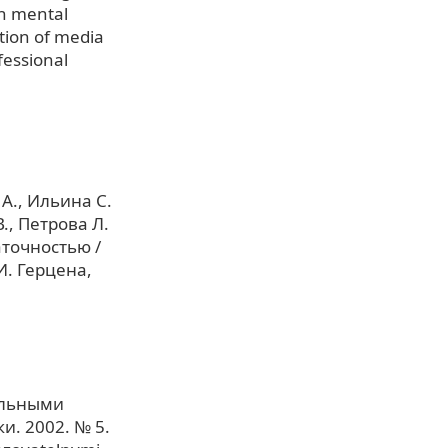
th mental
tion of media
fessional
 А., Ильина С.
., Петрова Л.
аточностью /
 И. Герцена,
тельными
и. 2002. № 5.