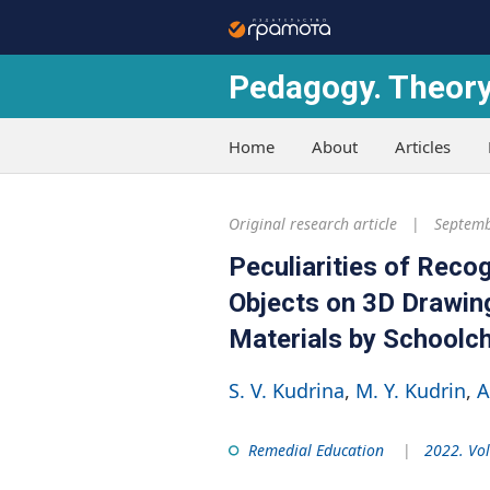
Pedagogy. Theory
Home
About
Articles
Original research article
Septemb
Peculiarities of Reco
Objects on 3D Drawing
Materials by Schoolch
S. V. Kudrina
M. Y. Kudrin
A
Remedial Education
2022. Vol