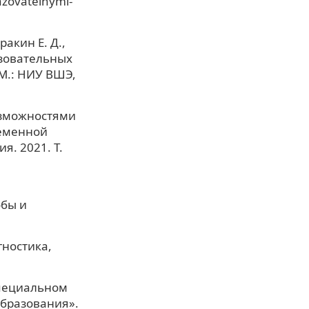
azovatelnymi-
ракин Е. Д.,
азовательных
 М.: НИУ ВШЭ,
озможностями
ременной
я. 2021. Т.
обы и
гностика,
специальном
образования».