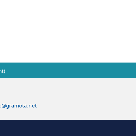
nt)
ed@gramota.net