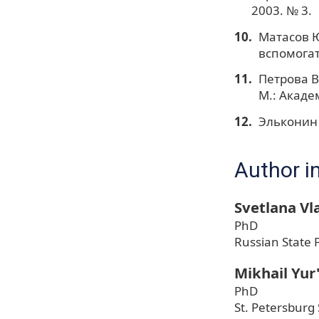
2003. № 3.
Матасов Ю
вспомогат
Петрова В
М.: Акаде
Эльконин Д
Author i
Svetlana Vl
PhD
Russian State P
Mikhail Yur
PhD
St. Petersburg