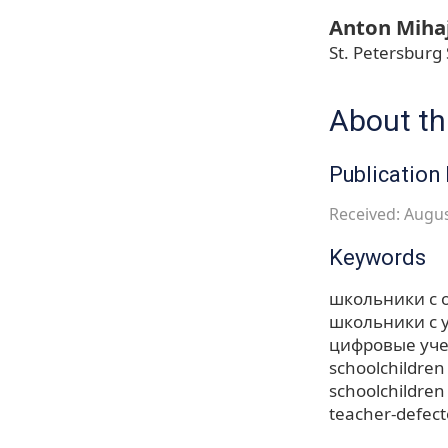
Anton Mihaj
St. Petersburg
About thi
Publication 
Received: Augus
Keywords
школьники с 
школьники с 
цифровые уч
schoolchildren
schoolchildren
teacher-defect