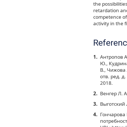
the possibiliti
retardation an
competence of 
activity in the
Referen
Антропов А.
Ю., Кудрина
В., Чижова
отв. ред. д
2018.
Венгер Л. 
Выготский 
Гончарова 
потребност