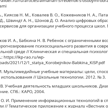
//alldef.ru/ru/articles/almanah-5/rebenok-s-osobymi-obr
jami
., Киясов Н. М., Ковалев В. О., Кожевников Н. А., Пата
Д., Швиндт А. Н., Шонов Д. О. Анализ цифровых обр
 сервисов для организации учебного процесса школ.
ов И. А., Бабкина Н. В. Ребенок с ограниченными в
прогнозирование психосоциального развития в сов
льной среде // Клиническая и специальная психологи
: https://ikp-rao.ru/wp-
oads/2021/12/1_statya_Korobejnikov-Babkina_KiSP.pdf
И. Мультимедийные учебные материалы: цели, спос
 использования // Школьные технологии. 2012. № 3.
 В. Учебная деятельность младших школьников. Диа
ие. СПб.: КАРО, 2004.
 О. И. Применение информационных технологий в 
и // Тематическое приложение к журналу «Вестник 