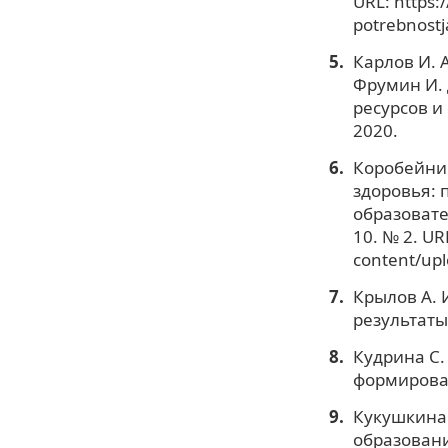
URL: https:
potrebnost
Карлов И. А
Фрумин И. 
ресурсов и
2020.
Коробейник
здоровья: 
образовате
10. № 2. URL
content/upl
Крылов А. 
результаты
Кудрина С.
формирован
Кукушкина
образовани