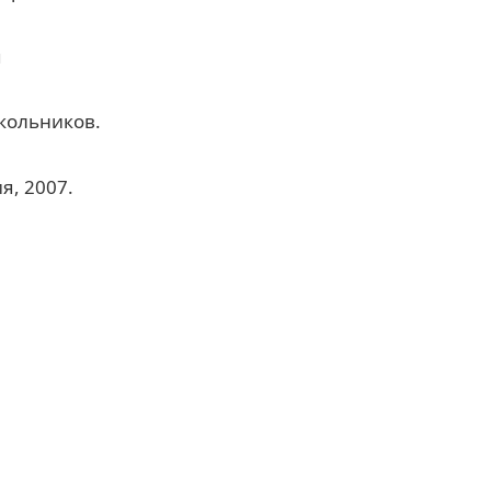
я
школьников.
я, 2007.