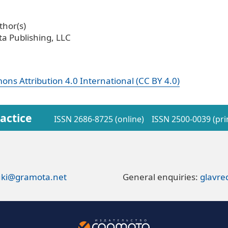
hor(s)
a Publishing, LLC
ns Attribution 4.0 International (CC BY 4.0)
actice
ISSN 2686-8725 (online)
ISSN 2500-0039 (pri
ki@gramota.net
General enquiries:
glavr