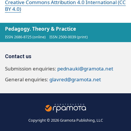
Creative Commons Attribution 4.0 International (CC
BY 4.0)
Pedagogy. Theory & Practice
ISSN 2686-8725 (online)
ISSN 2500-0039 (print)
Contact us
Submission enquiries:
pednauki@gramota.net
General enquiries:
glavred@gramota.net
Copyright © 2026 Gramota Publishing, LLC