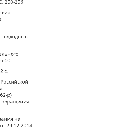
. 250-256.
ские
а
 подходов в
.
ельного
6-60.
2 с.
 Российской
м
62-р)
та обращения:
вания на
от 29.12.2014