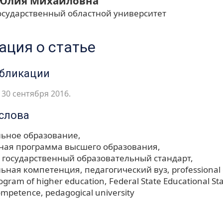
Юлия Михайловна
осударственный областной университет
ция о статье
убликации
30 сентября 2016.
слова
ьное образование
ная программа высшего образования
государственный образовательный стандарт
льная компетенция
педагогический вуз
professional
ogram of higher education
Federal State Educational S
competence
pedagogical university