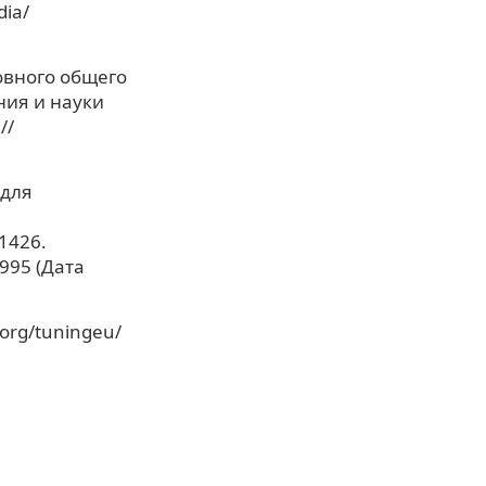
dia/
овного общего
ния и науки
//
 для
1426.
995 (Дата
.org/tuningeu/