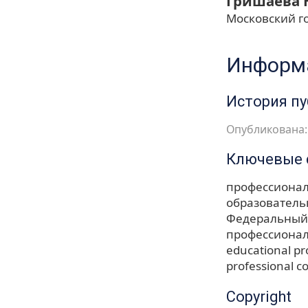
Гришаева 
Московский г
Информа
История п
Опубликована: 
Ключевые 
профессионал
образователь
Федеральный 
профессиона
educational pr
professional 
Copyright