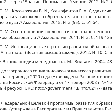
ой сфере // Знание. Понимание. Умение. 2012. № 2. С
. М., Косоножкин В. И., Ксенофонтов Е. А. Дидактиче
рганизации эколого-образовательного пространств
го вуза // Акмеология. 2015. № 3 (55). С. 61-64.
. М. О соотношении средового и пространственного
ком образовании // Акмеология. 2011. № 3. С. 119-125
. М. Инновационные стратегии развития образоват
 Alma mater (Вестник высшей школы). 2012. № 10. С. 5
Ф. Энциклопедия менеджмента. М.: Вильямс, 2004. 43
долгосрочного социально-экономического развития
на период до 2020 года (Утверждена Распоряжение
тва Российской Федерации от 17 ноября 2008 г. № 16
й ресурс]: URL: http://government.ru/info/6217/ (да
.
 Федеральной целевой программы развития образо
годы (утверждена Распоряжением Правительства РФ 