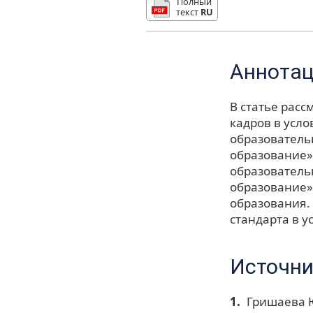
Полный
текст
RU
Аннота
В статье рас
кадров в усл
образователь
образование»
образователь
образование»
образования.
стандарта в у
Источни
Гришаева Ю