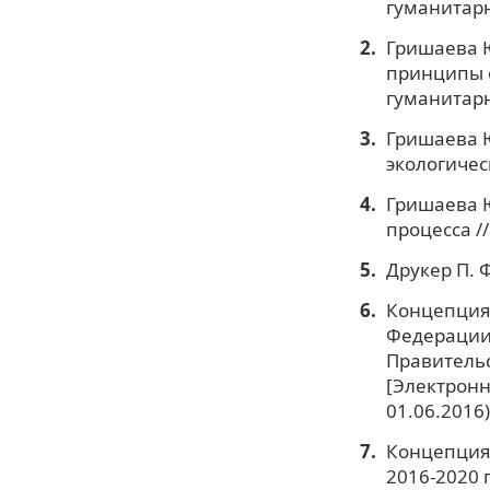
гуманитарн
Гришаева Ю
принципы о
гуманитарно
Гришаева Ю
экологичес
Гришаева Ю
процесса //
Друкер П. 
Концепция 
Федерации 
Правительс
[Электронны
01.06.2016)
Концепция
2016-2020 