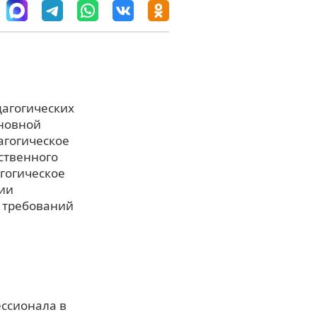
дагогических
сновной
агогическое
ственного
гогическое
ции
и требований
ссионала в