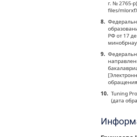
г. № 2765-р
files/mlorx
Федеральн
образовани
РФ от 17 де
минобрнаук
Федеральны
направлени
бакалавриа
[Электронн
обращения:
Tuning Pro
(дата обра
Информа