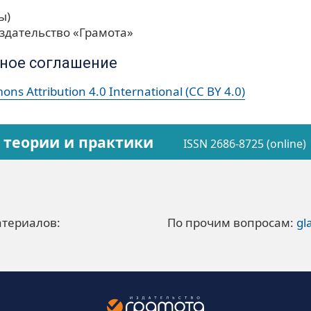
ы)
здательство «Грамота»
ное соглашение
ns Attribution 4.0 International (CC BY 4.0)
 теории и практики
ISSN 2686-8725 (online)
атериалов:
По прочим вопросам:
gl