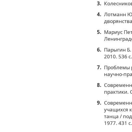
Колесникова
Лотманн Ю.
дворянства 
Мариус Пет
Ленинградс
Парыгин Б.
2010. 536 с
Проблемы 
научно-пра
Современно
практики. С
Современны
учащихся к
танца / по
1977. 431 с