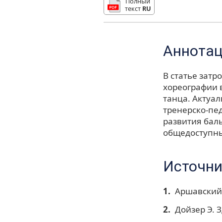
Полный
текст
RU
Аннота
В статье затр
хореографии 
танца. Актуал
тренерско-пед
развития баль
общедоступны
Источни
Аршавский 
Дойзер Э. З