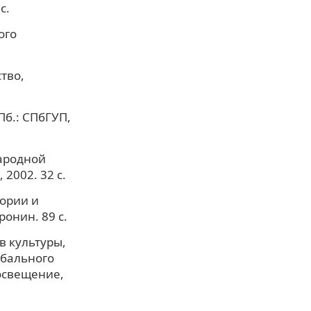
с.
ого
тво,
Пб.: СПбГУП,
ародной
2002. 32 с.
еории и
оронин. 89 с.
в культуры,
 бального
росвещение,