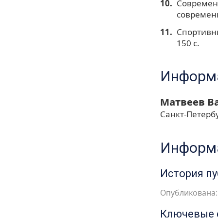
Современ
современн
Спортивны
150 с.
Информа
Матвеев В
Санкт-Петерб
Информа
История п
Опубликована: 
Ключевые 