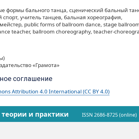
е формы бального танца
сценический бальный тан
 спорт
учитель танцев
бальная хореография
тмейстер
public forms of ballroom dance
stage ballroo
ance teacher
ballroom choreography
teacher-choreogr
ы)
здательство «Грамота»
ное соглашение
ns Attribution 4.0 International (CC BY 4.0)
 теории и практики
ISSN 2686-8725 (online)