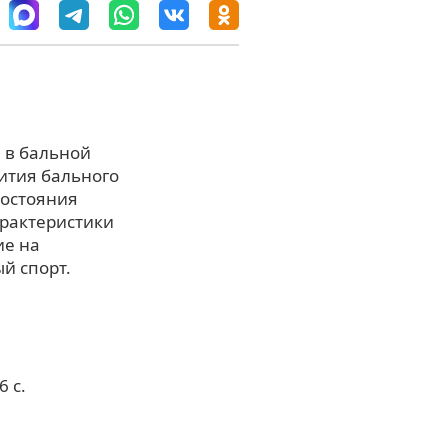
а в бальной
ития бального
состояния
арактеристики
ие на
й спорт.
 с.