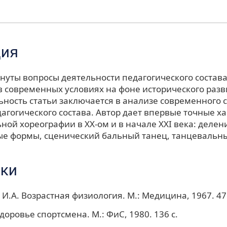
ция
онуты вопросы деятельности педагогического состав
в современных условиях на фоне исторического разв
ьность статьи заключается в анализе современного 
агогического состава. Автор дает впервые точные х
ной хореографии в ХХ-ом и в начале ХХI века: делен
е формы, сценический бальный танец, танцевальны
ки
И.А. Возрастная физиология. М.: Медицина, 1967. 476
доровье спортсмена. М.: ФиС, 1980. 136 с.