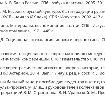
 А. В. Бал в России. СПб.: Азбука-классика, 2005. 301 
 М. Беседы о русской культуре: быт и традиции русск
(XVIII - начало XIX века). СПб.: Искусство, 2002. 413 с.
ипа. Материалы, воспоминания, статьи. СПб.: Искусс
кое отделение, 1971. 445 с.
 Д. Социальная психология: истоки и перспективы. С
.
развития танцевального спорта: материалы междун
ктической конференции. СПб.: Издательство СПбГУП, 
е хореографическое искусство: вопросы истории, т
Пб.: Астерион, 2014. Вып. 1 / науч. ред. и сост. Р. Е. В
й бальный танец: пособие для студентов институто
ульт.-просвет. училищ и руководителей коллективов
д редакцией В. М. Стриганова, В. И. Уральской. М.: П
.