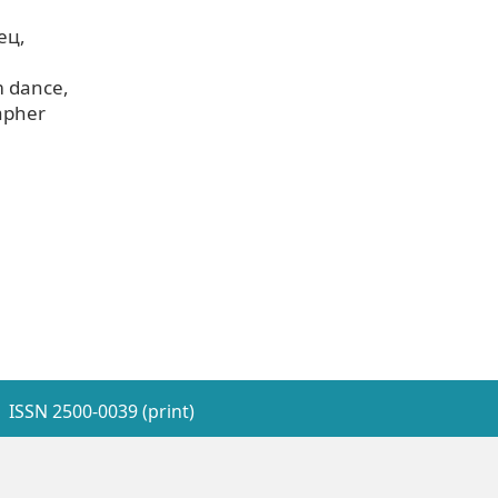
ец
m dance
apher
ISSN 2500-0039 (print)