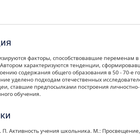
ция
лизируются факторы, способствовавшие переменам в
 Автором характеризуются тенденции, сформирова
роению содержания общего образования в 50 - 70-е го
ние уделено подходам отечественных исследователе
деи, ставшие предпосылками построения личностно-
ного обучения.
ки
. П. Активность учения школьника. М.: Просвещение, 