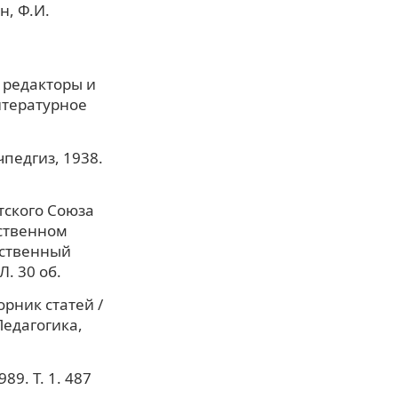
н, Ф.И.
 редакторы и
итературное
педгиз, 1938.
тского Союза
ественном
рственный
Л. 30 об.
рник статей /
Педагогика,
9. Т. 1. 487