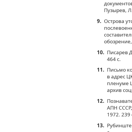
документов 
Пузырев, Л.
Острова ут
послевоенн
составител
обозрение, 
Писарев Д
464 с.
Письмо к
в адрес Ц
пленуме Ц
архив соци
Познавате
АПН СССР,
1972. 239 
Рубинштей