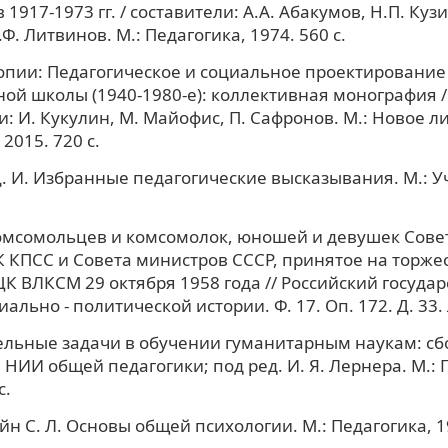
1917-1973 гг. / составители: А.А. Абакумов, Н.П. Кузи
Ф. Литвинов. М.: Педагогика, 1974. 560 с.
опии: Педагогическое и социальное проектирование
ой школы (1940-1980-е): коллективная монография /
и: И. Кукулин, М. Майофис, П. Сафронов. М.: Новое л
2015. 720 с.
. И. Избранные педагогические высказывания. М.: Уч
омсомольцев и комсомолок, юношей и девушек Сове
К КПСС и Совета министров СССР, принятое на торж
К ВЛКСМ 29 октября 1958 года // Российский госуда
ально - политической истории. Ф. 17. Оп. 172. Д. 33. 
льные задачи в обучении гуманитарным наукам: сбо
 НИИ общей педагогики; под ред. И. Я. Лернера. М.: 
с.
н С. Л. Основы общей психологии. М.: Педагогика, 198