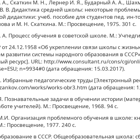
А., Скаткин М. Н., Лернер И. Я., Бударный А. А., Шах
В. В. Дидактика средней школы: некоторые проблем
й дидактики: учеб. пособие для студентов пед. ин-тов
ова и М. Н. Скаткина. М.: Просвещение, 1975. 301 с.
А. Процесс обучения в советской школе. М.: Учпедгиз
 от 24.12.1958 «Об укреплении связи школы с жизнь
м развитии системы народного образования в СССР
й ресурс]. URL: http://www.consultant.ru/cons/cgi/onli
se=ESU; n=9934#0 (дата обращения: 15.03.2017).
В. Избранные педагогические труды [Электронный рес
.zankov.com/works/works-obr3.htm (дата обращения: 12
Я. Познавательные задачи в обучении истории (мате
боте учителей). М.: Просвещение, 1968. 94 с.
.И. Организация проблемного обучения в школе: кн
М.: Просвещение, 1977. 240 с.
бразование в СССР. Общеобразовательная школа: с