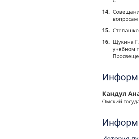
с.
Совещания
вопросам 
Степашко 
Щукина Г.
учебном п
Просвещен
Информа
Кандул Ан
Омский госуд
Информа
История п