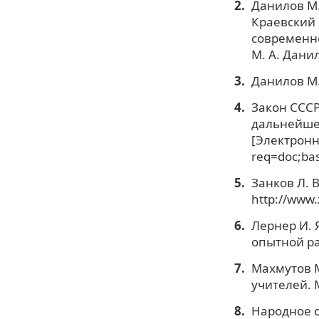
Данилов М. 
Краевский 
современно
М. А. Данил
Данилов М. 
Закон СССР
дальнейше
[Электронны
req=doc;ba
Занков Л. 
http://www
Лернер И. 
опытной ра
Махмутов М
учителей. 
Народное о