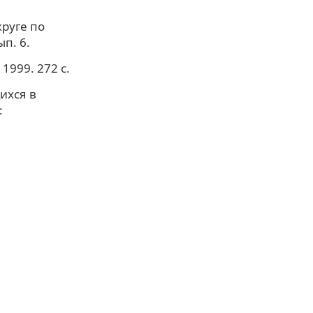
руге по
п. 6.
1999. 272 с.
ихся в
: