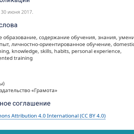
 30 июня 2017.
слова
е образование
содержание обучения
знания
умен
пыт
личностно-ориентированное обучение
domesti
ning
knowledge
skills
habits
personal experience
ented training
ы)
здательство «Грамота»
ное соглашение
ns Attribution 4.0 International (CC BY 4.0)