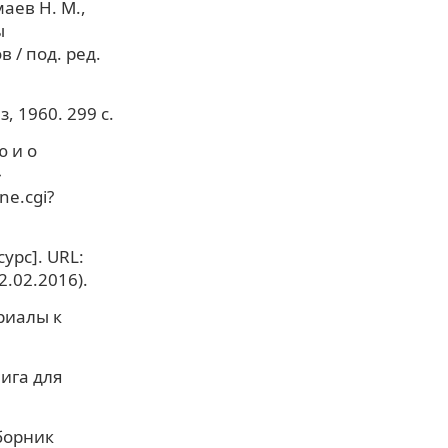
маев Н. М.,
ы
 / под. ред.
, 1960. 299 с.
ю и о
»
ne.cgi?
урс]. URL:
.02.2016).
риалы к
ига для
борник