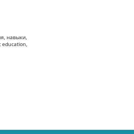
ия
навыки
c education