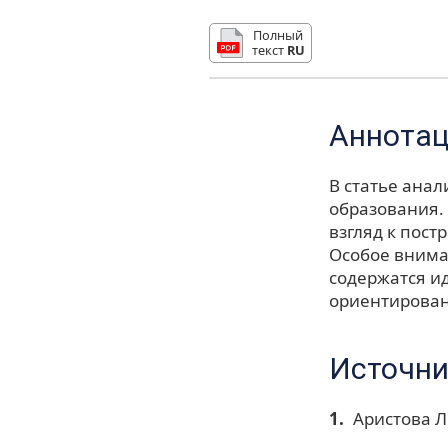
Полный
текст
RU
Аннота
В статье ана
образования.
взгляд к пост
Особое внима
содержатся и
ориентирован
Источни
Аристова Л