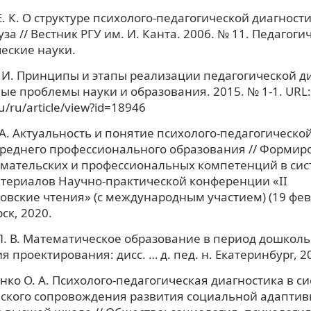
. К. О структуре психолого-педагогической диагност
за // Вестник РГУ им. И. Канта. 2006. № 11. Педагоги
еские науки.
 И. Принципы и этапы реализации педагогической ди
е проблемы науки и образования. 2015. № 1-1. URL: h
u/ru/article/view?id=18946
 А. Актуальность и понятие психолого-педагогическо
среднего профессионального образования // Формир
мательских и профессиональных компетенций в сис
териалов Научно-практической конференции «II
вские чтения» (с международным участием) (19 февра
ск, 2020.
. В. Математическое образование в период дошкольн
 проектирования: дисс. … д. пед. н. Екатеринбург, 2
нко О. А. Психолого-педагогическая диагностика в с
ского сопровождения развития социальной адаптив