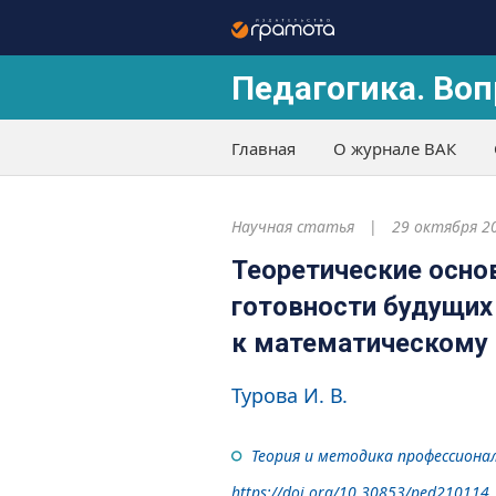
Педагогика. Воп
Главная
О журнале ВАК
Научная статья
29 октября 2
Теоретические осно
готовности будущих
к математическому 
Турова И. В.
Теория и методика профессиона
https://doi.org/10.30853/ped210114