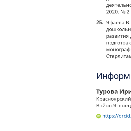
деятельно
2020. № 2 
Яфаева В.
дошкольно
развития 
подготовк
монография
Стерлитам
Информа
Турова Ир
Красноярский
Войно-Ясенец
https://orci