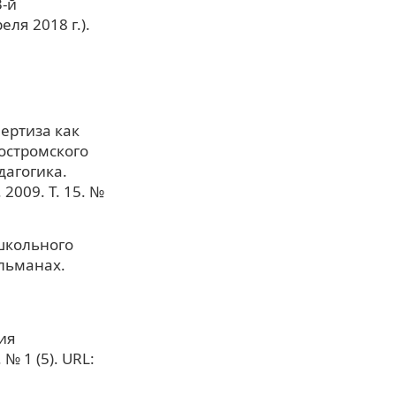
-й
ля 2018 г.).
пертиза как
остромского
дагогика.
009. Т. 15. №
школьного
льманах.
ия
 1 (5). URL: