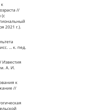
 к
зраста //
 (с
егиональный
я 2021 г.).
льтета
с. … к. пед.
/ Известия
. А. И.
ования к
жание //
гогическая
тельской