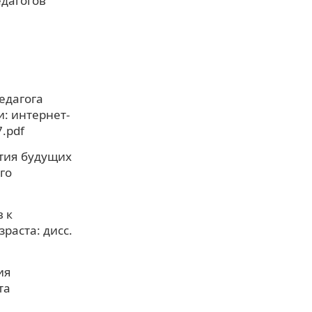
едагогов
едагога
: интернет-
7.pdf
тия будущих
го
 к
раста: дисс.
ия
та