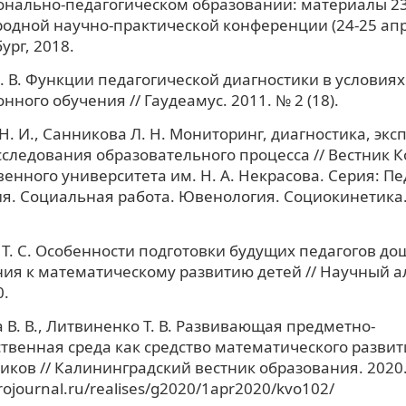
онально-педагогическом образовании: материалы 23
дной научно-практической конференции (24-25 апре
ург, 2018.
. В. Функции педагогической диагностики в условиях
нного обучения // Гаудеамус. 2011. № 2 (18).
. И., Санникова Л. Н. Мониторинг, диагностика, экс
следования образовательного процесса // Вестник К
венного университета им. Н. А. Некрасова. Серия: Пе
я. Социальная работа. Ювенология. Социокинетика. 2
Т. С. Особенности подготовки будущих педагогов до
ия к математическому развитию детей // Научный а
0.
В. В., Литвиненко Т. В. Развивающая предметно-
твенная среда как средство математического развит
ков // Калининградский вестник образования. 2020. №
irojournal.ru/realises/g2020/1apr2020/kvo102/