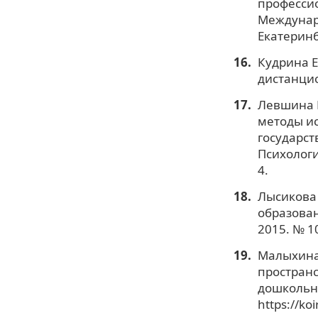
професси
Междунаро
Екатеринб
Кудрина Е
дистанцио
Левшина Н
методы ис
государст
Психологи
4.
Лысикова 
образован
2015. № 1
Малыхина 
пространс
дошкольни
https://ko