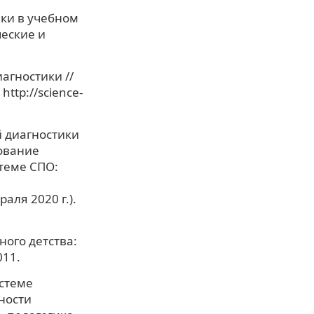
ики в учебном
ческие и
агностики //
ttp://science-
й диагностики
ование
теме СПО:
ля 2020 г.).
ого детства:
011.
истеме
ности