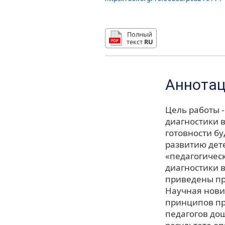
Полный
текст
RU
Аннота
Цель работы 
диагностики 
готовности б
развитию дете
«педагогичес
диагностики 
приведены пр
Научная нови
принципов пр
педагогов до