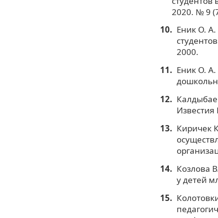
студентов 
2020. № 9 (7
Еник О. А
студентов
2000.
Еник О. А
дошкольни
Калдыбаев
Известия 
Киричек К
осуществл
организаци
Козлова 
у детей мл
Колотовки
педагогич