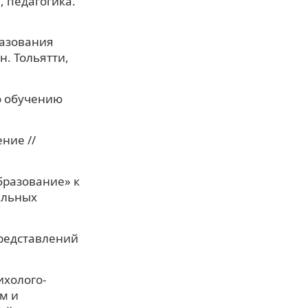
, педагогика.
разования
н. Тольятти,
по обучению
ние //
бразование» к
ельных
редставлений
ихолого-
м и