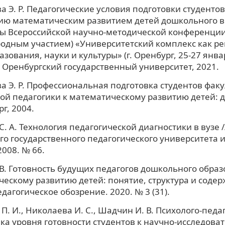
 Э. Р. Педагогические условия подготовки студентов
ю математическим развитием детей дошкольного во
ы Всероссийской научно-методической конференции
одным участием) «Университетский комплекс как р
зования, науки и культуры» (г. Оренбург, 25-27 январ
 Оренбургский государственный университет, 2021.
 Э. Р. Профессиональная подготовка студентов факу
й педагогики к математическому развитию детей: дис
г, 2004.
С. А. Технология педагогической диагностики в вузе /
го государственного педагогического университета им
2008. № 66.
 В. Готовность будущих педагогов дошкольного образ
ескому развитию детей: понятие, структура и содер
дагогическое обозрение. 2020. № 3 (31).
П. И., Николаева И. С., Шадчин И. В. Психолого-педа
ка уровня готовности студентов к научно-исследова