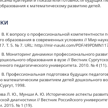
писаны критерии и показатели готовности будущих п
образования к математическому развитию детей.
ки
 В. К вопросу о профессиональной компетентности п
о образования в современных условиях // Мир науки
7. Т. 5. № 7. URL: http://mir-nauki.com/PDF/49PDMN11
 В. Мониторинг динамики профессионального разви
дошкольного образования в вузе // Вестник Сургутско
енного педагогического университета. 2010. № 4 (11).
 В. Профессиональная подготовка будущих педагогов
 математическим развитием детей дошкольного воз
 Сургут, 1998.
ва Л. Ю., Мунши А. Ю. Исторические аспекты развит
ской диагностики // Вестник Российского университе
 2015. № 1 (19).