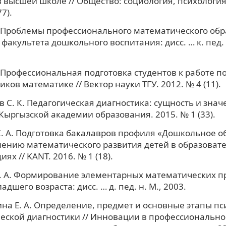
в высшей школе // Общество: социология, психология
7).
. Проблемы профессионального математического об
 факультета дошкольного воспитания: дисс. … к. пед. 
. Профессиональная подготовка студентов к работе 
ков математике // Вектор науки ТГУ. 2012. № 4 (11).
 С. К. Педагогическая диагностика: сущность и значе
Кыргызской академии образования. 2015. № 1 (33).
. А. Подготовка бакалавров профиля «Дошкольное о
ению математического развития детей в образоват
ях // KANT. 2016. № 1 (18).
В. А. Формирование элементарных математических п
адшего возраста: дисс. … д. пед. н. М., 2003.
на Е. А. Определение, предмет и основные этапы пс
еской диагностики // Инновации в профессионально