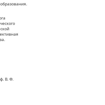
 образования.
ога
ческого
еской
лективная
ва.
. В. Ф.