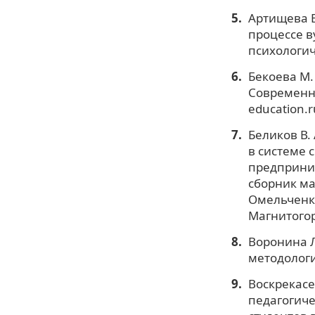
Артищева Е
процессе ву
психологич
Бекоева М.
Современны
education.r
Беликов В.
в системе 
предприни
сборник ма
Омельченко
Магнитогор
Воронина Л
методология
Воскрекасе
педагогиче