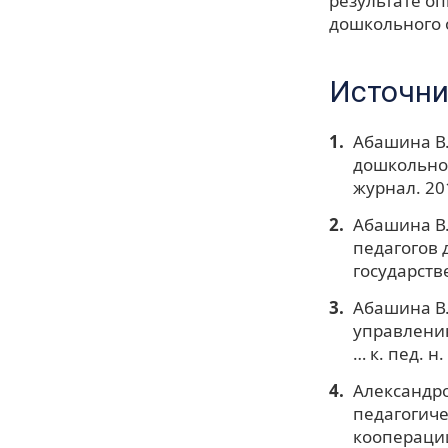
результате о
дошкольного 
Источни
Абашина В.
дошкольног
журнал. 201
Абашина В.
педагогов 
государств
Абашина В.
управлению
… к. пед. н.
Александро
педагогиче
кооперации.