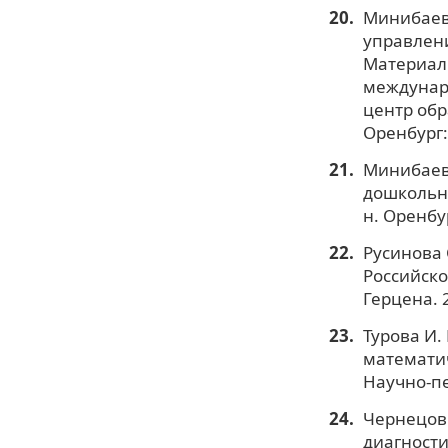
Минибаева
управлени
Материал
междунар
центр обра
Оренбург:
Минибаева
дошкольно
н. Оренбур
Русинова 
Российско
Герцена. 
Турова И.
математич
Научно-пе
Чернецов 
диагности