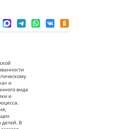
ской
ованности
атическому
ка» и
анного вида
ики и
оцесса.
ия,
ущих
 детей. В