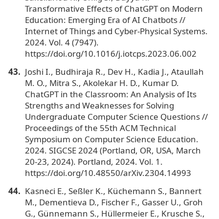
Transformative Effects of ChatGPT on Modern
Education: Emerging Era of AI Chatbots //
Internet of Things and Cyber-Physical Systems.
2024. Vol. 4 (7947).
https://doi.org/10.1016/j.iotcps.2023.06.002
Joshi I., Budhiraja R., Dev H., Kadia J., Ataullah
M. O., Mitra S., Akolekar H. D., Kumar D.
ChatGPT in the Classroom: An Analysis of Its
Strengths and Weaknesses for Solving
Undergraduate Computer Science Questions //
Proceedings of the 55th ACM Technical
Symposium on Computer Science Education.
2024. SIGCSE 2024 (Portland, OR, USA, March
20-23, 2024). Portland, 2024. Vol. 1.
https://doi.org/10.48550/arXiv.2304.14993
Kasneci E., Seßler K., Küchemann S., Bannert
M., Dementieva D., Fischer F., Gasser U., Groh
G., Günnemann S., Hüllermeier E., Krusche S.,