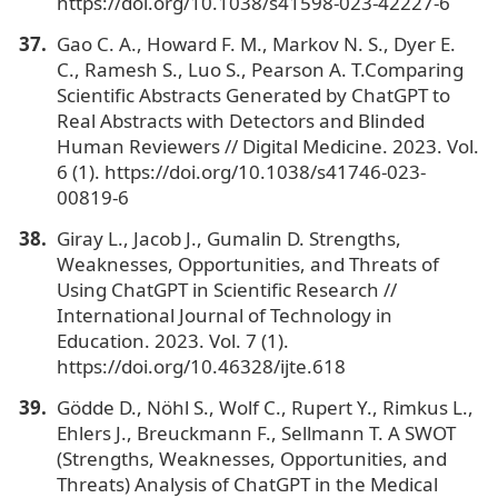
https://doi.org/10.1038/s41598-023-42227-6
Gao C. A., Howard F. M., Markov N. S., Dyer E.
C., Ramesh S., Luo S., Pearson A. T.Comparing
Scientific Abstracts Generated by ChatGPT to
Real Abstracts with Detectors and Blinded
Human Reviewers // Digital Medicine. 2023. Vol.
6 (1). https://doi.org/10.1038/s41746-023-
00819-6
Giray L., Jacob J., Gumalin D. Strengths,
Weaknesses, Opportunities, and Threats of
Using ChatGPT in Scientific Research //
International Journal of Technology in
Education. 2023. Vol. 7 (1).
https://doi.org/10.46328/ijte.618
Gödde D., Nöhl S., Wolf C., Rupert Y., Rimkus L.,
Ehlers J., Breuckmann F., Sellmann T. A SWOT
(Strengths, Weaknesses, Opportunities, and
Threats) Analysis of ChatGPT in the Medical