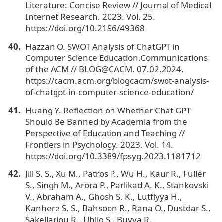
Literature: Concise Review // Journal of Medical
Internet Research. 2023. Vol. 25.
https://doi.org/10.2196/49368
Hazzan O. SWOT Analysis of ChatGPT in
Computer Science Education.Communications
of the ACM // BLOG@CACM. 07.02.2024.
https://cacm.acm.org/blogcacm/swot-analysis-
of-chatgpt-in-computer-science-education/
Huang Y. Reflection on Whether Chat GPT
Should Be Banned by Academia from the
Perspective of Education and Teaching //
Frontiers in Psychology. 2023. Vol. 14.
https://doi.org/10.3389/fpsyg.2023.1181712
Jill S. S., Xu M., Patros P., Wu H., Kaur R., Fuller
S., Singh M., Arora P., Parlikad A. K., Stankovski
V., Abraham A., Ghosh S. K., Lutfiyya H.,
Kanhere S. S., Bahsoon R., Rana O., Dustdar S.,
Sakellariou R., Uhlig S., Buyya R.