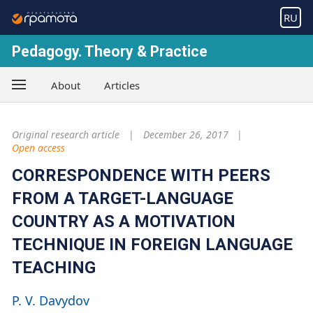
RU
Pedagogy. Theory & Practice
About
Articles
Original research article
December 26, 2017
Open access
CORRESPONDENCE WITH PEERS
FROM A TARGET-LANGUAGE
COUNTRY AS A MOTIVATION
TECHNIQUE IN FOREIGN LANGUAGE
TEACHING
P. V. Davydov