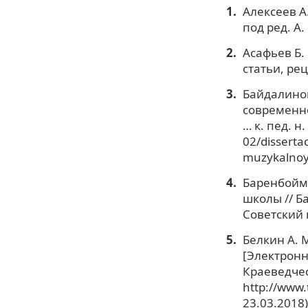
Алексеев А
под ред. А. 
Асафьев Б. 
статьи, рец
Байдалинов
современно
… к. пед. н
02/disserta
muzykalnoy
Баренбойм 
школы // Б
Советский 
Белкин А. 
[Электронн
Краеведчес
http://www.
23.03.2018)