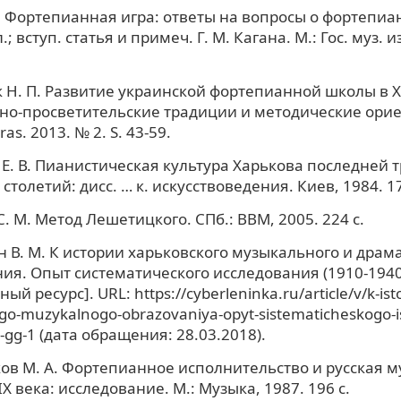
 Фортепианная игра: ответы на вопросы о фортепиан
л.; вступ. статья и примеч. Г. М. Кагана. М.: Гос. муз. и
 Н. П. Развитие украинской фортепианной школы в ХХ
о-просветительские традиции и методические ориен
ras. 2013. № 2. S. 43-59.
Е. В. Пианистическая культура Харькова последней тр
столетий: дисс. … к. искусствоведения. Киев, 1984. 17
. М. Метод Лешетицкого. СПб.: ВВМ, 2005. 224 с.
 В. М. К истории харьковского музыкального и драм
ия. Опыт систематического исследования (1910-1940 
ый ресурс]. URL: https://cyberleninka.ru/article/v/k-istor
go-muzykalnogo-obrazovaniya-opyt-sistematicheskogo-i
-gg-1 (дата обращения: 28.03.2018).
в М. А. Фортепианное исполнительство и русская 
X века: исследование. М.: Музыка, 1987. 196 с.