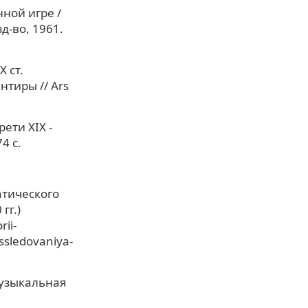
ной игре /
зд-во, 1961.
 ст.
тиры // Ars
ети XIX -
4 с.
атического
гг.)
ii-
ssledovaniya-
музыкальная