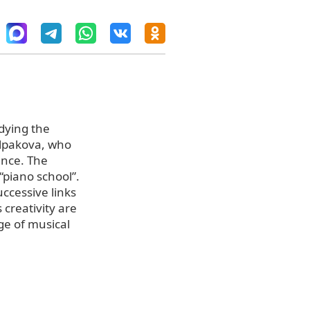
udying the
Kolpakova, who
ance. The
“piano school”.
ccessive links
creativity are
ge of musical