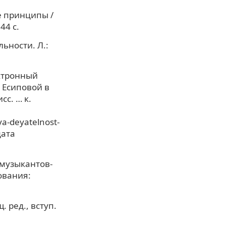
е принципы /
44 с.
ьности. Л.:
ектронный
. Есиповой в
сс. … к.
ya-deyatelnost-
дата
 музыкантов-
ования:
. ред., вступ.