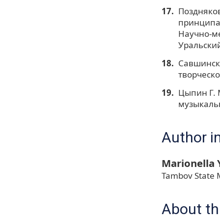
Поздняков
принципах
Научно-ме
Уральский 
Савшински
творческой
Цыпин Г. 
музыкальн
Author i
Marionella 
Tambov State M
About thi