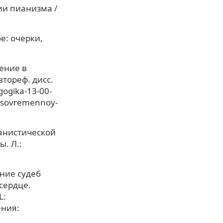
ии пианизма /
е: очерки,
ение в
тореф. дисс.
gogika-13-00-
v-sovremennoy-
анистической
. Л.:
ние судеб
 сердце.
L:
ения: