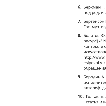
Беркман Т.
под ред. и с
Бертенсон 
Гос. муз. из
Болотов Ю.
ресурс] //
контексте 
искусствове
http://www.
esipovoi-v-
обращения:
Бородин А.
исполнител
автореф. ди
Гольденвей
статья и к