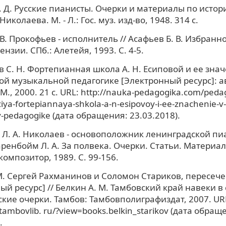
. Д. Русские пианисты. Очерки и материалы по истор
Николаева. М. - Л.: Гос. муз. изд-во, 1948. 314 с.
В. Прокофьев - исполнитель // Асафьев Б. В. Избранно
ензии. СПб.: Алетейя, 1993. С. 4-5.
 С. Н. Фортепианная школа А. Н. Есиповой и ее знач
й музыкальной педагогике [Электронный ресурс]: ав
. М., 2000. 21 с. URL: http://nauka-pedagogika.com/peda
ciya-fortepiannaya-shkola-a-n-esipovoy-i-ee-znachenie-
-pedagogike (дата обращения: 23.03.2018).
Л. А. Николаев - основоположник ленинградской пи
аренбойм Л. А. За полвека. Очерки. Статьи. Материалы
композитор, 1989. С. 99-156.
М. Сергей Рахманинов и Соломон Стариков, пересече
ый ресурс] // Белкин А. М. Тамбовский край навеки в
кие очерки. Тамбов: Тамбовполиграфиздат, 2007. UR
tambovlib. ru/?view=books.belkin_starikov (дата обращ
.