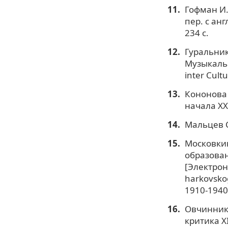
Гофман И.
пер. с анг
234 с.
Гуральник
Музыкальн
inter Cultu
Кононова 
начала XX 
Мальцев С
Московкин
образован
[Электронн
harkovsko
1910-1940
Овчиннико
критика XI