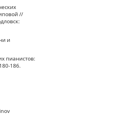
ческих
иповой //
дловск:
ни и
их пианистов:
180-186.
inov