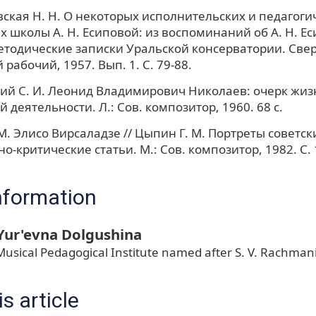
ская Н. Н. О некоторых исполнительских и педагоги
 школы А. Н. Есиповой: из воспоминаний об А. Н. Ес
тодические записки Уральской консерватории. Свер
рабочий, 1957. Вып. 1. С. 79-88.
й С. И. Леонид Владимирович Николаев: очерк жиз
 деятельности. Л.: Сов. композитор, 1960. 68 с.
М. Элисо Вирсаладзе // Цыпин Г. М. Портреты советск
о-критические статьи. М.: Сов. композитор, 1982. С. 
nformation
Yur'evna Dolgushina
usical Pedagogical Institute named after S. V. Rachman
s article