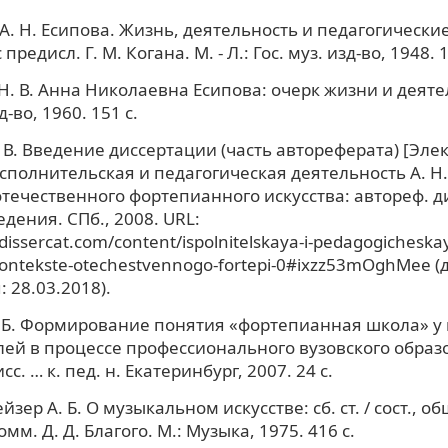
 А. Н. Есипова. Жизнь, деятельность и педагогически
 предисл. Г. М. Когана. М. - Л.: Гос. муз. изд-во, 1948. 1
Н. В. Анна Николаевна Есипова: очерк жизни и деятел
д-во, 1960. 151 с.
 В. Введение диссертации (часть автореферата) [Эл
 Исполнительская и педагогическая деятельность А. Н
отечественного фортепианного искусства: автореф. ди
дения. СПб., 2008. URL:
dissercat.com/content/ispolnitelskaya-i-pedagogicheska
kontekste-otechestvennogo-fortepi-0#ixzz53mOghMee (
 28.03.2018).
 Б. Формирование понятия «фортепианная школа» у
ей в процессе профессионального вузовского образ
сс. … к. пед. н. Екатеринбург, 2007. 24 с.
зер А. Б. О музыкальном искусстве: сб. ст. / сост., общ
омм. Д. Д. Благого. М.: Музыка, 1975. 416 с.