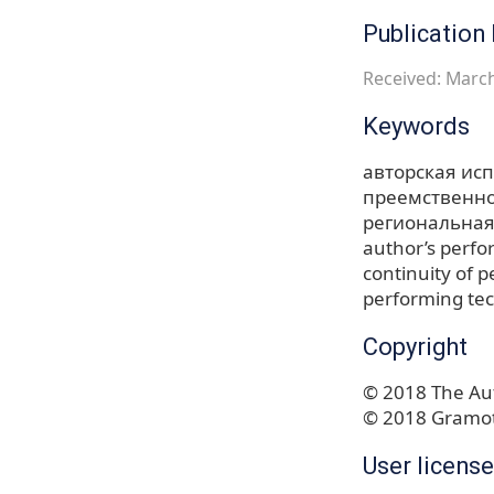
Publication 
Received: March
Keywords
авторская ис
преемственно
региональная
author’s perfo
continuity of 
performing te
Copyright
© 2018 The Aut
© 2018 Gramot
User license