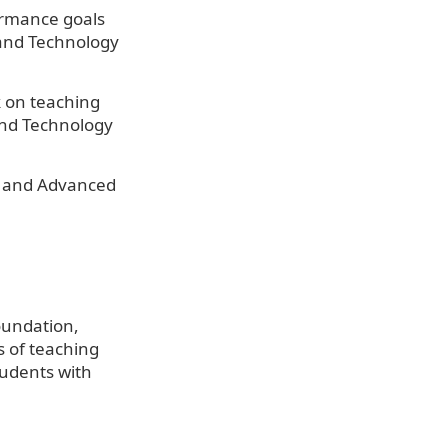
ormance goals
 and Technology
k on teaching
and Technology
ed and Advanced
oundation,
s of teaching
tudents with