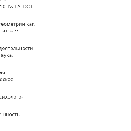
10. № 1А. DOI:
геометрии как
атов //
 деятельности
Наука.
ля
еское
сихолого-
пешность