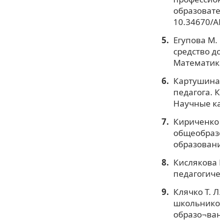
образовате
10.34670/A
Егупова М.
средство д
Математика
Картушина 
педагога. 
Научные ка
Кириченко 
общеобразо
образовани
Кислякова 
педагогиче
Клячко Т. Л
школьников
образо¬ван