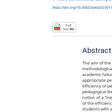
https://doi.org/10.30853/ped202301
Full
text
RU
Abstract
The aim of the 
methodological
academic failure
appropriate pe
efficiency of p
pedagogical lit
notion of a “m
of the efficien
students with a