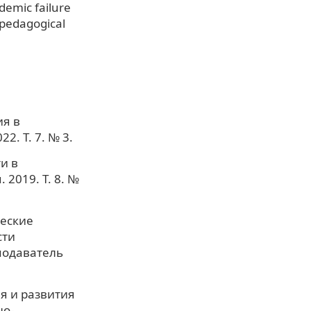
demic failure
 pedagogical
ия в
. Т. 7. № 3.
и в
2019. Т. 8. №
ческие
сти
подаватель
я и развития
но-