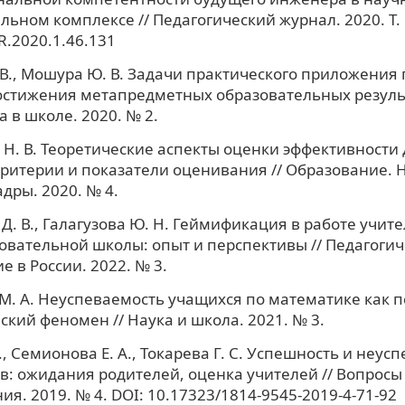
льном комплексе // Педагогический журнал. 2020. Т. 
R.2020.1.46.131
 В., Мошура Ю. В. Задачи практического приложения 
остижения метапредметных образовательных результ
 в школе. 2020. № 2.
Н. В. Теоретические аспекты оценки эффективности
Критерии и показатели оценивания // Образование. 
дры. 2020. № 4.
Д. В., Галагузова Ю. Н. Геймификация в работе учите
вательной школы: опыт и перспективы // Педагогич
е в России. 2022. № 3.
М. А. Неуспеваемость учащихся по математике как п
ский феномен // Наука и школа. 2021. № 3.
., Семионова Е. А., Токарева Г. С. Успешность и неус
: ожидания родителей, оценка учителей // Вопросы
ия. 2019. № 4. DOI: 10.17323/1814-9545-2019-4-71-92