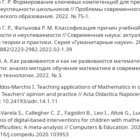
 Г. Р. Формирование ключевых компетенций для пр
неуспешности школьников // Проблемы современног
еского образования. 2022. № 75-1.
Г. Р., Фатыхова Р. М. Классификация причин учебно
сти и неуспеваемости // Современная наука: актуа
теории и практики. Серия «Гуманитарные науки». 20
7882/2223-2982.2022.02-1.39
. А. Как развиваются и как не развиваются математ
ти: анализ методик обучения математике в совреме
технологии. 2022. № 3.
soldos-Marchis I. Teaching applications of Mathematics in 
: Teachers’ opinion and practice // Acta Didactica Napocen
I: 10.24193/adn.14.1.11
arela S., Callegher C. Z., Fagiolini B., Leo I., Altoè G., Lu
ess of digital-based interventions for children with math
fficulties: A meta-analysis // Computers & Education. 202
016/j.compedu.2020.103953