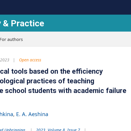
 & Practice
For authors
 2023
Open access
cal tools based on the efficiency
ological practices of teaching
 school students with academic failure
hkina
E. A. Aeshina
nd Upbringing
2023. Volume 8. Issue 7