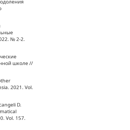
еодоления
о
й
льные
22. № 2-2.
ические
нной школе //
other
sia. 2021. Vol.
cangeli D.
ematical
0. Vol. 157.