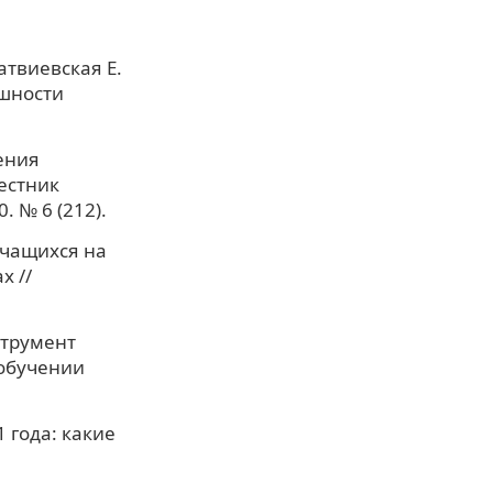
Матвиевская Е.
ешности
ения
естник
. № 6 (212).
учащихся на
х //
струмент
 обучении
 года: какие