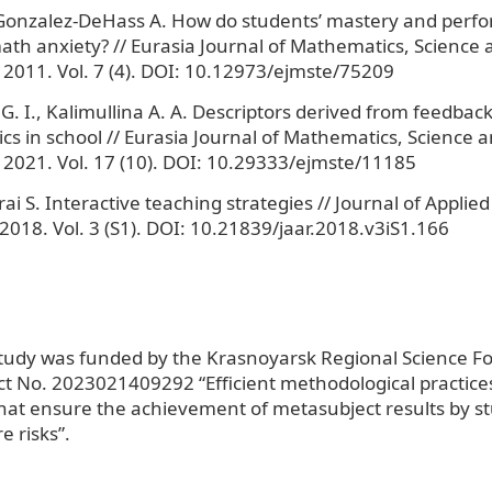
 Gonzalez-DeHass A. How do students’ mastery and perf
math anxiety? // Eurasia Journal of Mathematics, Science
 2011. Vol. 7 (4). DOI: 10.12973/ejmste/75209
G. I., Kalimullina A. A. Descriptors derived from feedbac
s in school // Eurasia Journal of Mathematics, Science 
 2021. Vol. 17 (10). DOI: 10.29333/ejmste/11185
i S. Interactive teaching strategies // Journal of Appli
2018. Vol. 3 (S1). DOI: 10.21839/jaar.2018.v3iS1.166
tudy was funded by the Krasnoyarsk Regional Science F
ct No. 2023021409292 “Efficient methodological practice
at ensure the achievement of metasubject results by s
e risks”.