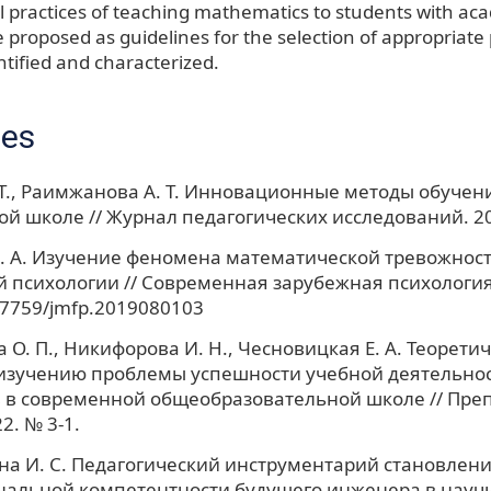
 practices of teaching mathematics to students with aca
e proposed as guidelines for the selection of appropriate
ntified and characterized.
ces
 Т., Раимжанова А. Т. Инновационные методы обучен
й школе // Журнал педагогических исследований. 2022
. А. Изучение феномена математической тревожност
 психологии // Современная зарубежная психология. 
.17759/jmfp.2019080103
 О. П., Никифорова И. Н., Чесновицкая Е. А. Теорети
 изучению проблемы успешности учебной деятельно
 в современной общеобразовательной школе // Пре
22. № 3-1.
а И. С. Педагогический инструментарий становлени
альной компетентности будущего инженера в науч