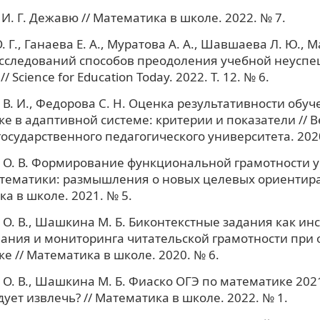
. Г. Дежавю // Математика в школе. 2022. № 7.
. Г., Ганаева Е. А., Муратова А. А., Шавшаева Л. Ю., 
исследований способов преодоления учебной неусп
/ Science for Education Today. 2022. Т. 12. № 6.
 В. И., Федорова С. Н. Оценка результативности обуч
е в адаптивной системе: критерии и показатели // В
государственного педагогического университета. 2020
 О. В. Формирование функциональной грамотности 
тематики: размышления о новых целевых ориентира
а в школе. 2021. № 5.
О. В., Шашкина М. Б. Биконтекстные задания как ин
ания и мониторинга читательской грамотности при
е // Математика в школе. 2020. № 6.
О. В., Шашкина М. Б. Фиаско ОГЭ по математике 2021
дует извлечь? // Математика в школе. 2022. № 1.