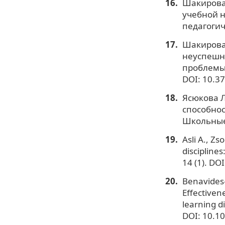
Шакирова
учебной 
педагогич
Шакирова 
неуспешно
проблемы 
DOI: 10.3
Ясюкова Л
способнос
Школьные 
Asli A., Z
disciplines
14 (1). DO
Benavides-V
Effectiven
learning di
DOI: 10.1