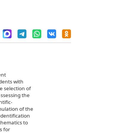
ent
dents with
he selection of
assessing the
tific-
mulation of the
dentification
thematics to
s for