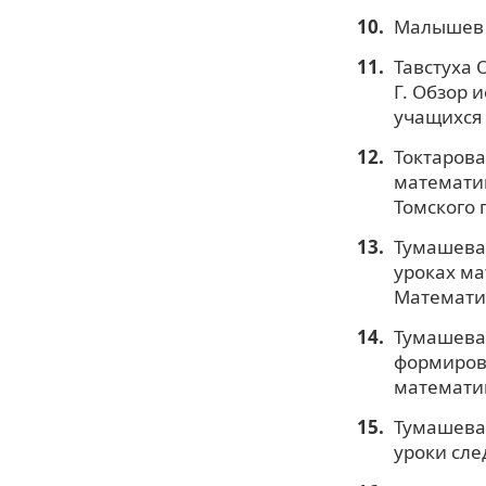
Малышев И
Тавстуха О
Г. Обзор 
учащихся /
Токтарова
математик
Томского 
Тумашева
уроках ма
Математик
Тумашева 
формиров
математик
Тумашева 
уроки сле