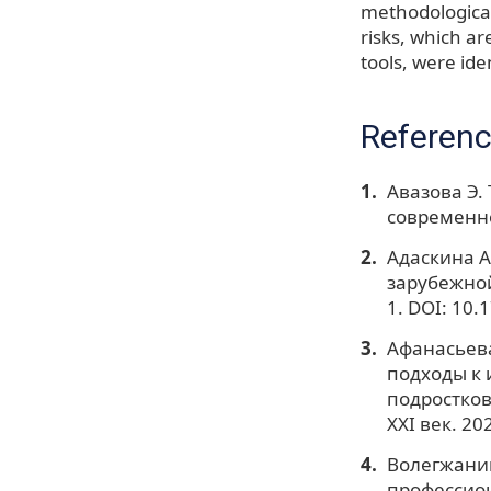
methodological
risks, which ar
tools, were ide
Referen
Авазова Э.
современно
Адаскина А
зарубежной
1. DOI: 10
Афанасьева
подходы к
подростков
XXI век. 20
Волегжанин
профессион