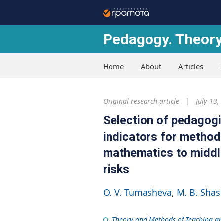
Pedagogy. Theory
Home
About
Articles
Original research article
July 13,
Selection of pedagogi
indicators for method
mathematics to middle
risks
O. V. Tumasheva
M. B. Shas
Theory and Methods of Teaching a