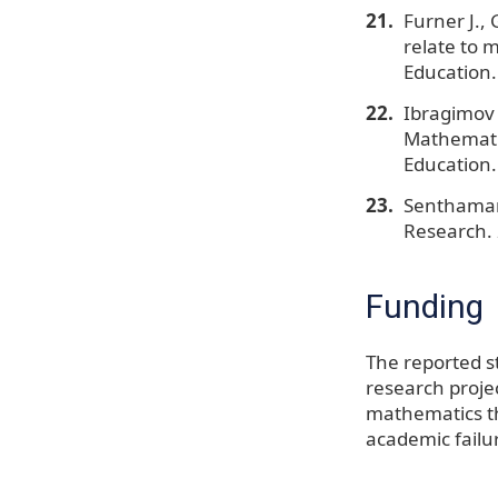
Furner J.,
relate to 
Education.
Ibragimov 
Mathematic
Education.
Senthamara
Research. 
Funding
The reported s
research proje
mathematics th
academic failur