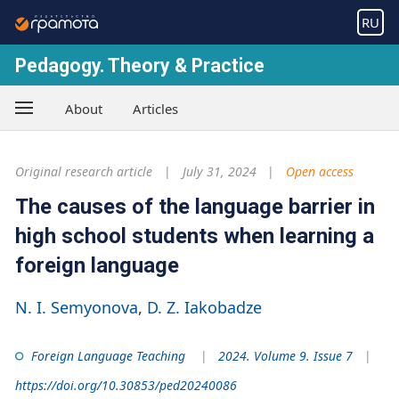
RU
Pedagogy. Theory & Practice
About
Articles
Original research article
July 31, 2024
Open access
The causes of the language barrier in
high school students when learning a
foreign language
N. I. Semyonova
D. Z. Iakobadze
Foreign Language Teaching
2024. Volume 9. Issue 7
https://doi.org/10.30853/ped20240086