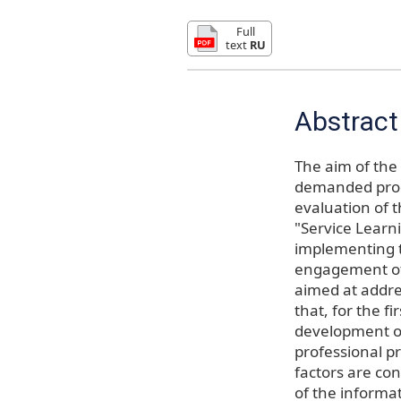
Full
text
RU
Abstract
The aim of the 
demanded produ
evaluation of t
"Service Learni
implementing t
engagement of 
aimed at addres
that, for the f
development of 
professional p
factors are co
of the informat