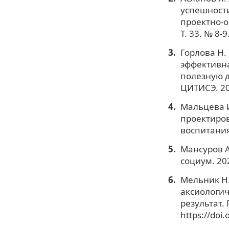
успешности
проектно-о
Т. 33. № 8-
Горлова Н.
эффективна
полезную д
ЦИТИСЭ. 202
Мальцева И
проектиров
воспитания
Мансуров А
социум. 202
Мельник Н.
аксиологич
результат. 
https://doi