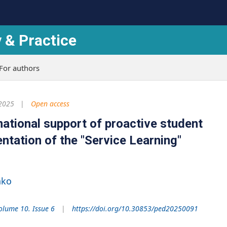
 & Practice
For authors
 2025
Open access
mational support of proactive student
entation of the "Service Learning"
nko
olume 10. Issue 6
https://doi.org/10.30853/ped20250091