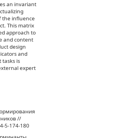
es an invariant
ctualizing
f the influence
ct. This matrix
ied approach to
re and content
duct design
icators and
 tasks is
 external expert
 формирования
ников //
24-5-174-180
терминанты