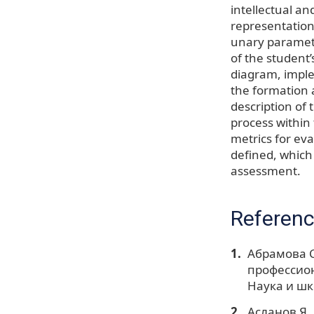
intellectual a
representation
unary parameter
of the student’
diagram, imple
the formation 
description of
process within
metrics for eva
defined, which 
assessment.
Referen
Абрамова С
профессион
Наука и шко
Асланов Я. 