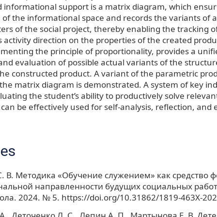
nd informational support is a matrix diagram, which ensur
 of the informational space and records the variants of a
s of the social project, thereby enabling the tracking o
s activity direction on the properties of the created produ
menting the principle of proportionality, provides a unif
and evaluation of possible actual variants of the structu
 the constructed product. A variant of the parametric pro
 the matrix diagram is demonstrated. A system of key ind
luating the student’s ability to productively solve relevant
can be effectively used for self-analysis, reflection, and
ces
. В. Методика «Обучение служением» как средство
альной направленности будущих социальных работ
ла. 2024. № 5. https://doi.org/10.31862/1819-463X-20
А., Деточенко Л. С., Лепин А. П., Мартынова Е. В. Де