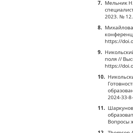
Мельник Н.
специалист
2023. № 12.
Михайлова 
конференци
https://doi
Никольский
поля // Выс
https://doi
Никольский
Готовност
образовани
2024-33-8-
Шаркунова
образоват
Вопросы ж
Thomson A.