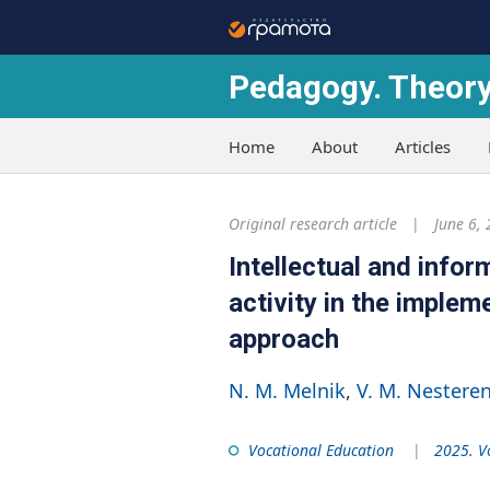
Pedagogy. Theory
Home
About
Articles
Original research article
June 6,
Intellectual and infor
activity in the implem
approach
N. M. Melnik
V. M. Nestere
Vocational Education
2025. V