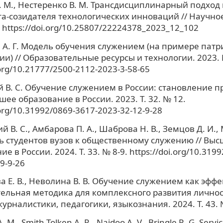
 М., Нестеренко В. М. Трансдисциплинарный подход 
а-созидателя технологических инноваций // Научно
 https://doi.org/10.25807/22224378_2023_12_102
А. Г. Модель обучения служением (на примере патр
и) // Образовательные ресурсы и технологии. 2023. №
.org/10.21777/2500-2112-2023-3-58-65
 В. С. Обучение служением в России: становление 
шее образование в России. 2023. Т. 32. № 12.
.org/10.31992/0869-3617-2023-32-12-9-28
 В. С., Амбарова П. А., Шаброва Н. В., Земцов Д. И., 
ь студентов вузов к общественному служению // Выс
е в России. 2024. Т. 33. № 8-9. https://doi.org/10.319
9-9-26
 Е. В., Неволина В. В. Обучение служением как эфф
ельная методика для комплексного развития личност
урналистики, педагогики, языкознания. 2024. Т. 43. 
 M., Smith-Tolken A. R., Naidoo A. V., Bringle R. G. Servi