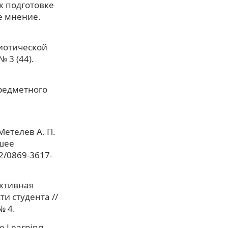
к подготовке
е мнение.
иотической
 3 (44).
предметного
Метелев А. П.
шее
92/0869-3617-
ективная
и студента //
№ 4.
ce Learning