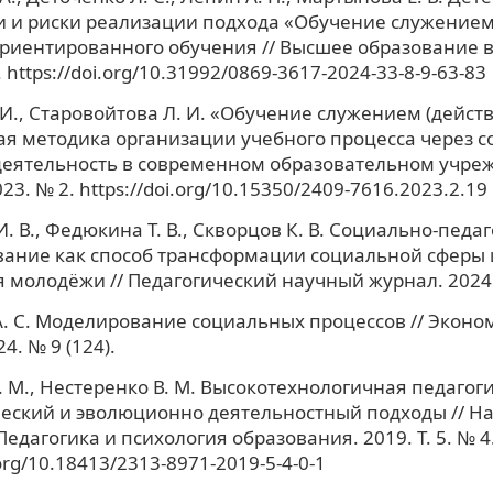
 и риски реализации подхода «Обучение служением
риентированного обучения // Высшее образование в 
9. https://doi.org/10.31992/0869-3617-2024-33-8-9-63-83
 И., Старовойтова Л. И. «Обучение служением (дейст
я методика организации учебного процесса через 
еятельность в современном образовательном учреж
3. № 2. https://doi.org/10.15350/2409-7616.2023.2.19
. В., Федюкина Т. В., Скворцов К. В. Социально-педа
ание как способ трансформации социальной сферы 
 молодёжи // Педагогический научный журнал. 2024. Т
. С. Моделирование социальных процессов // Эконо
4. № 9 (124).
 М., Нестеренко В. М. Высокотехнологичная педагог
еский и эволюционно деятельностный подходы // Н
Педагогика и психология образования. 2019. Т. 5. № 4
.org/10.18413/2313-8971-2019-5-4-0-1