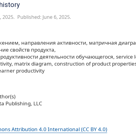
history
, 2025.
Published: June 6, 2025.
ужением
направления активности
матричная диагр
ние свойств продукта
родуктивности деятельности обучающегося
service 
tivity
matrix diagram
construction of product propertie
earner productivity
hor(s)
a Publishing, LLC
ns Attribution 4.0 International (CC BY 4.0)