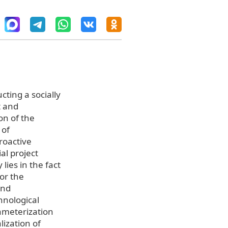
cting a socially
t and
on of the
 of
roactive
al project
lies in the fact
for the
and
hnological
ameterization
lization of