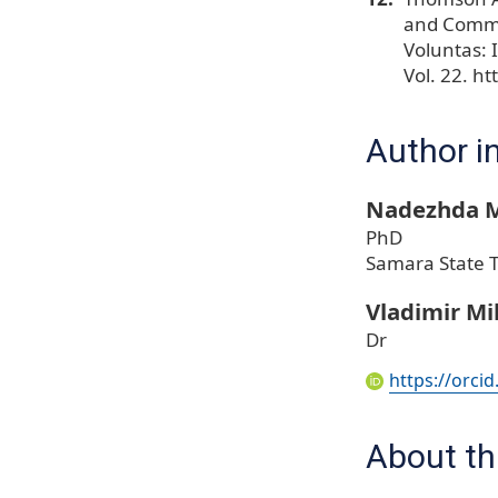
and Commu
Voluntas: 
Vol. 22. h
Author i
Nadezhda M
PhD
Samara State T
Vladimir M
Dr
https://orci
About thi