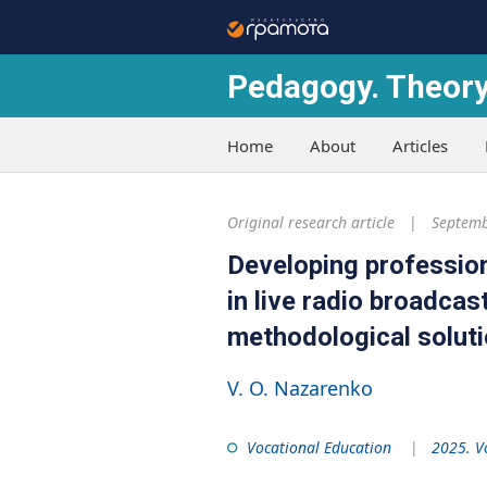
Pedagogy. Theory
Home
About
Articles
Original research article
Septemb
Developing professio
in live radio broadcas
methodological solut
V. O. Nazarenko
Vocational Education
2025. V