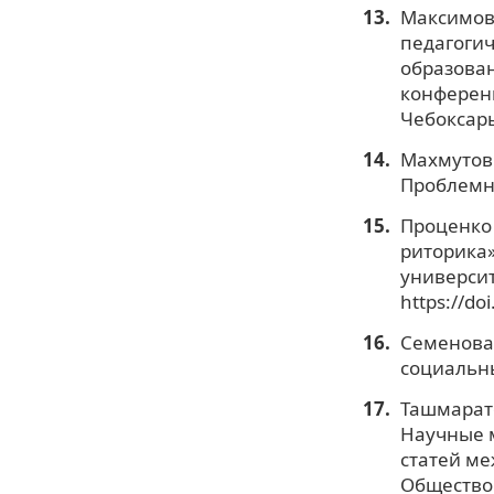
Максимова
педагогич
образован
конференц
Чебоксары
Махмутов М
Проблемно
Проценко 
риторика»
университ
https://do
Семенова 
социальны
Ташмарато
Научные 
статей ме
Общество 