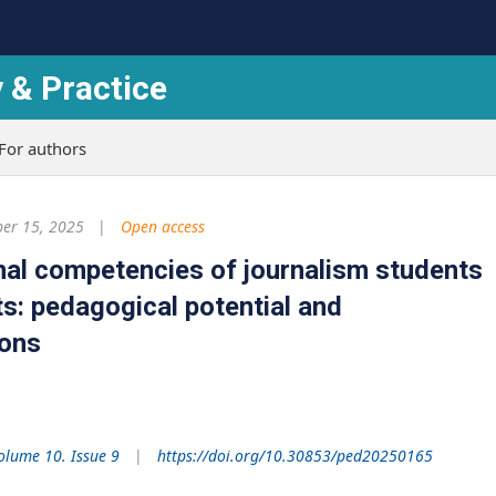
 & Practice
For authors
er 15, 2025
Open access
nal competencies of journalism students
ts: pedagogical potential and
ions
olume 10. Issue 9
https://doi.org/10.30853/ped20250165