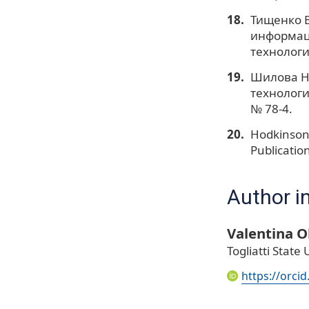
Тищенко В
информац
технологи
Шилова Н.
технологи
№ 78-4.
Hodkinson 
Publicatio
Author i
Valentina 
Togliatti State 
https://orci