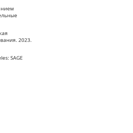
ванием
ельные
кая
вания. 2023.
eles: SAGE