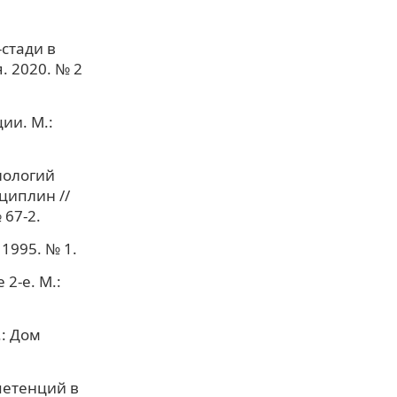
-стади в
. 2020. № 2
ии. М.:
нологий
циплин //
67-2.
1995. № 1.
2-е. М.:
.: Дом
петенций в