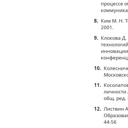
процессе о
коммуникат
Ким М. Н. 
2001.
Клокова Д.
технологий
инновации
конференци
Колесниче
Московско
Косолапов
личности 
общ. ред. 
Листвин А
Образовани
44-56