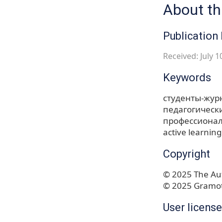
About thi
Publication 
Received: July 1
Keywords
студенты-жур
педагогическ
профессиона
active learnin
Copyright
© 2025 The Aut
© 2025 Gramot
User license