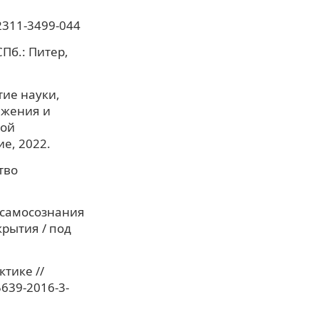
2311-3499-044
Пб.: Питер,
тие науки,
ижения и
кой
е, 2022.
тво
 самосознания
крытия / под
ктике //
5639-2016-3-