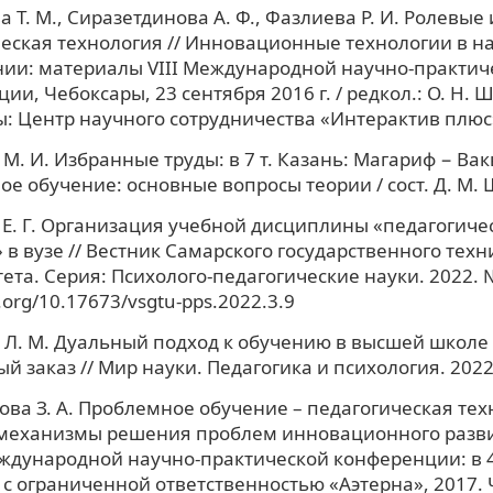
 Т. М., Сиразетдинова А. Ф., Фазлиева Р. И. Ролевые 
еская технология // Инновационные технологии в на
ии: материалы VIII Международной научно-практич
ии, Чебоксары, 23 сентября 2016 г. / редкол.: О. Н. 
: Центр научного сотрудничества «Интерактив плюс»
. И. Избранные труды: в 7 т. Казань: Магариф − Вакыт
е обучение: основные вопросы теории / сост. Д. М.
Е. Г. Организация учебной дисциплины «педагогиче
 в вузе // Вестник Самарского государственного техн
ета. Серия: Психолого-педагогические науки. 2022. №
i.org/10.17673/vsgtu-pps.2022.3.9
Л. М. Дуальный подход к обучению в высшей школе 
й заказ // Мир науки. Педагогика и психология. 2022. 
ва З. А. Проблемное обучение – педагогическая техн
механизмы решения проблем инновационного разви
ждународной научно-практической конференции: в 4
с ограниченной ответственностью «Аэтерна», 2017. Ч