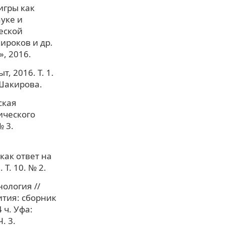
игры как
уке и
еской
Широков и др.
, 2016.
, 2016. Т. 1.
 Шакирова.
ская
ического
 3.
как ответ на
Т. 10. № 2.
ология //
тия: сборник
 ч. Уфа:
. 3.