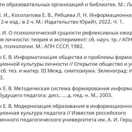
и образовательных организаций и библиотек. М.: Ли
. И., Косолапова Е. В., Рябцева Л. Н. Информационна
2-е изд.: в 2 ч. М.: Издательство Юрайт, 2022. Ч. 1.
. И. О психологической сущности рефлексивных ожид
я личности: теория и эксперимент: сб. науч. тр. / АП
д. психологии. М.: АПН СССР, 1982.
к Е. В. Информатизация общества и проблемы форм
онной культуры личности // Открытое общество и 
 сб. тез. и матер. III Межд. симпозиума. Зеленоград:
I.
к Е. В. Методическая система формирования инфор
удущего педагога: дисс. ... д. пед. н. М., 2003.
 Е. В. Модернизация образования в информационно
онная культура педагога // Известия российского
венного педагогического университета им. А. И. Герцен