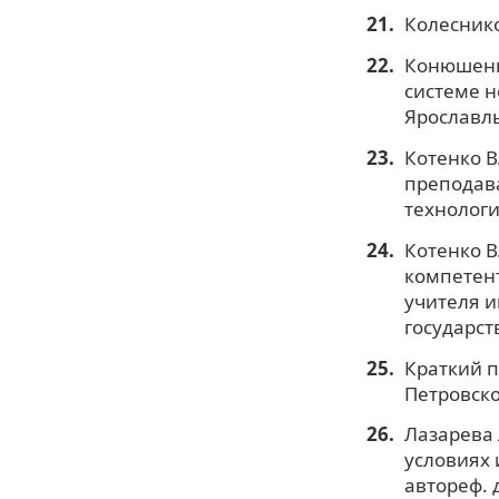
Колеснико
Конюшенк
системе н
Ярославль
Котенко В
преподава
технологи
Котенко В
компетент
учителя и
государст
Краткий пс
Петровског
Лазарева
условиях
автореф. д