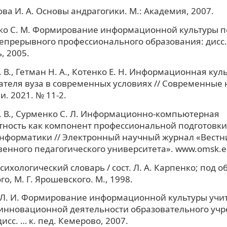
ва И. А. Основы андрагогики. М.: Академия, 2007.
о С. М. Формирование информационной культуры пе
епрерывного профессионального образования: дисс. ..
, 2005.
. В., Гетман Н. А., Котенко Е. Н. Информационная кул
теля вуза в современных условиях // Современные
и. 2021. № 11-2.
. В., Сурменко С. Л. Информационно-компьютерная
ность как компонент профессиональной подготовки
нформатики // Электронный научный журнал «Вестн
венного педагогического университета». www.omsk.e
ихологический словарь / сост. Л. А. Карпенко; под об
о, М. Г. Ярошевского. М., 1998.
 Л. И. Формирование информационной культуры учит
 инновационной деятельности образовательного уч
исс. … к. пед. Кемерово, 2007.