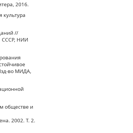
тера, 2016.
я культура
аний //
Н СССР, НИИ
ирования
устойчивое
 Изд-во МИДА,
мационной
м обществе и
а. 2002. Т. 2.