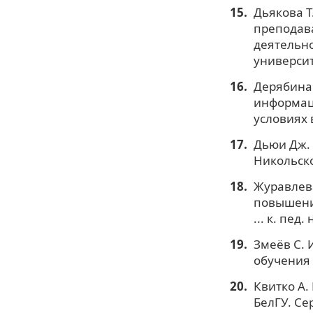
Дьякова Т
преподава
деятельно
университе
Дерябина 
информац
условиях 
Дьюи Дж. 
Никольско
Журавлева
повышения
... к. пед.
Змеёв С. 
обучения в
Квитко А.
БелГУ. Се