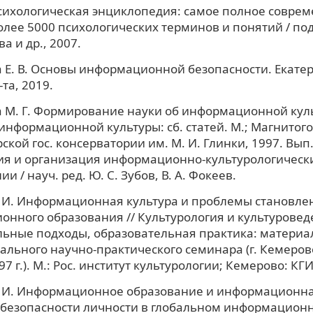
ихологическая энциклопедия: самое полное совре
олее 5000 психологических терминов и понятий / под 
а и др., 2007.
 Е. В. Основы информационной безопасности. Екатер
-та, 2019.
М. Г. Формирование науки об информационной куль
нформационной культуры: сб. статей. М.; Магнитого
кой гос. консерватории им. М. И. Глинки, 1997. Вып.
ия и организация информационно-культурологическ
и / науч. ред. Ю. С. Зубов, В. А. Фокеев.
 И. Информационная культура и проблемы становле
нного образования // Культурология и культуровед
ьные подходы, образовательная практика: материа
льного научно-практического семинара (г. Кемерово
7 г.). М.: Рос. институт культурологии; Кемерово: КГ
. И. Информационное образование и информационна
 безопасности личности в глобальном информацион