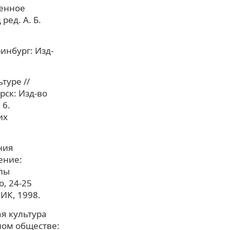
менное
ред. А. Б.
инбург: Изд-
туре //
рск: Изд-во
 6.
их
ния
ение:
лы
, 24-25
ИИК, 1998.
я культура
ном обществе: