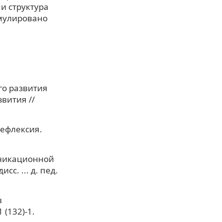
и структура
мулировано
го развития
вития //
рефлексия.
уникационной
с. ... д. пед.
в
(132)-1.