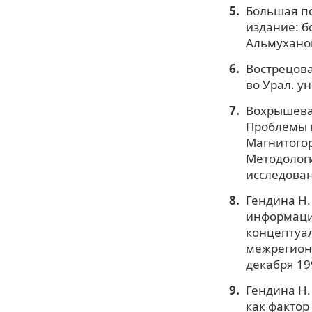
Большая пс
издание: б
Альмуханов
Вострецова
во Урал. ун
Вохрышева 
Проблемы и
Магнитогорс
Методолог
исследовани
Гендина Н.
информацио
концептуал
межрегиона
декабря 199
Гендина Н
как фактор