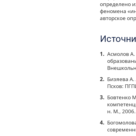
определено и
феномена «ин
авторское оп
Источни
Асмолов А.
образовани
Внешкольни
Бизяева А.
Псков: ПГПИ
Бовтенко 
компетенци
н. М., 2006.
Богомолова
современны