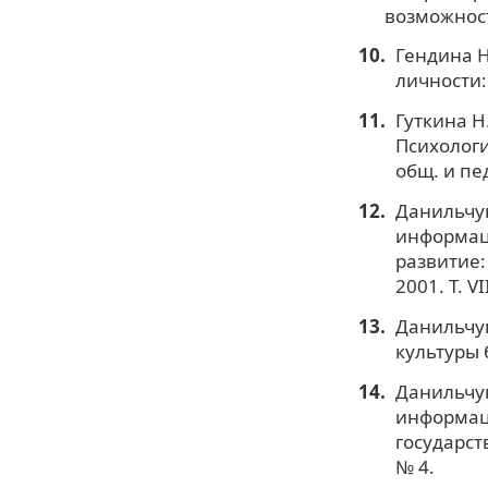
возможност
Гендина Н
личности: 
Гуткина Н
Психологи
общ. и пе
Данильчу
информаци
развитие:
2001. Т. VII
Данильчу
культуры б
Данильчук
информаци
государст
№ 4.