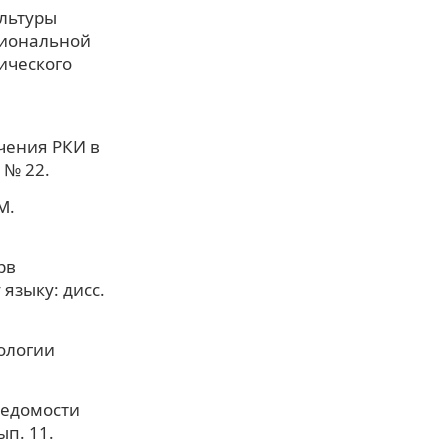
ультуры
сиональной
ического
чения РКИ в
 № 22.
М.
рв
языку: дисс.
нологии
ведомости
ып. 11.