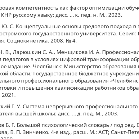
ровая компетентность как фактор оптимизации обу
КНР русскому языку: дисс. … к. пед. н. М., 2023.
Ю. С. Концептуальные основы средового подхода в 
остромского государственного университета. Серия: 
я. Социокинетика. 2008. № 4.
. В., Ларюшкин С. А., Менщикова И. А. Профессиона
 педагогов в условиях цифровой трансформации об
ое издание. Челябинск: Министерство образования 
кой области; Государственное бюджетное учреждени
ельного профессионального образования «Челябинс
отовки и повышения квалификации работников обр
 2021.
ий Г. У. Система непрерывного профессионального
теля высшей школы: дисс. … д. пед. М., 2003.
 Б. Г. Большой психологический словарь / под ред. Б.
а, В. П. Зинченко. 4-е изд., расш. М.: АСТ; Санкт-Пет