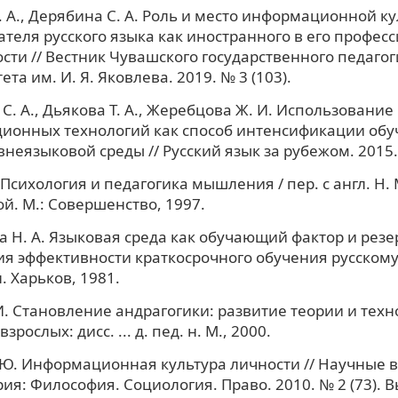
. А., Дерябина С. А. Роль и место информационной к
теля русского языка как иностранного в его профес
сти // Вестник Чувашского государственного педагог
та им. И. Я. Яковлева. 2019. № 3 (103).
С. А., Дьякова Т. А., Жеребцова Ж. И. Использование
ионных технологий как способ интенсификации обу
внеязыковой среды // Русский язык за рубежом. 2015.
Психология и педагогика мышления / пер. с англ. Н. 
й. М.: Совершенство, 1997.
 Н. А. Языковая среда как обучающий фактор и резе
 эффективности краткосрочного обучения русскому 
 н. Харьков, 1981.
И. Становление андрагогики: развитие теории и тех
зрослых: дисс. ... д. пед. н. М., 2000.
 Ю. Информационная культура личности // Научные 
рия: Философия. Социология. Право. 2010. № 2 (73). В