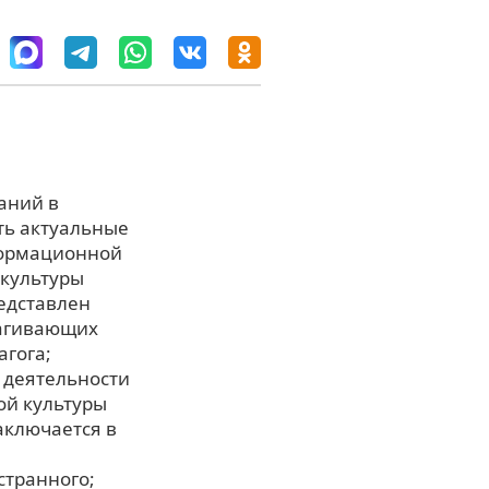
аний в
ть актуальные
формационной
 культуры
редставлен
рагивающих
гога;
 деятельности
ой культуры
аключается в
странного;