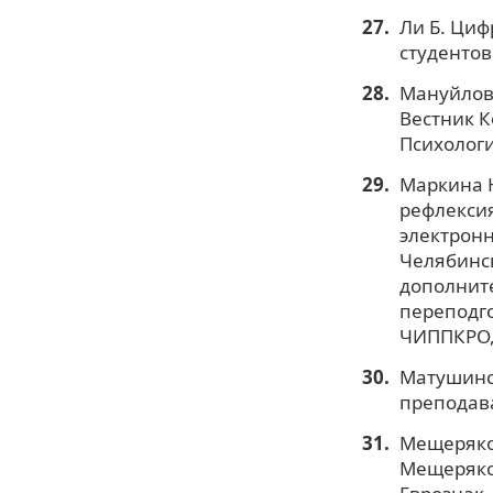
Ли Б. Циф
студентов 
Мануйлов 
Вестник К
Психологи
Маркина Н
рефлексия
электронн
Челябинс
дополнит
переподг
ЧИППКРО,
Матушинск
преподава
Мещеряков
Мещеряков