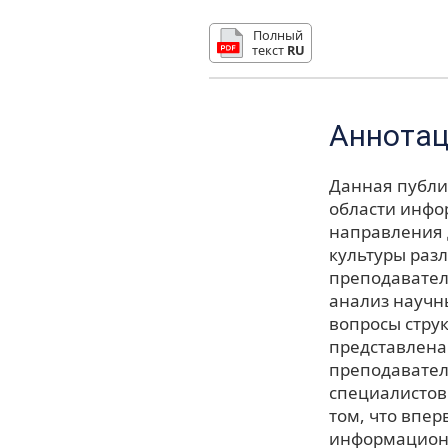
Полный
текст
RU
Аннота
Данная публи
области инфо
направления 
культуры раз
преподавателя
анализ научн
вопросы стру
представлена
преподавател
специалистов
том, что впе
информационн