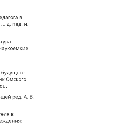
дагога в
. д. пед. н.
ьтура
 наукоемкие
 будущего
ик Омского
du.
щей ред. А. В.
еля в
реждения: