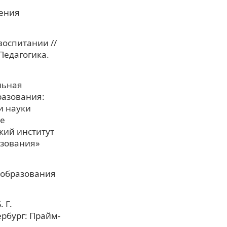
чения
воспитании //
Педагогика.
льная
разования:
и науки
е
кий институт
азования»
 образования
 Г.
ербург: Прайм-