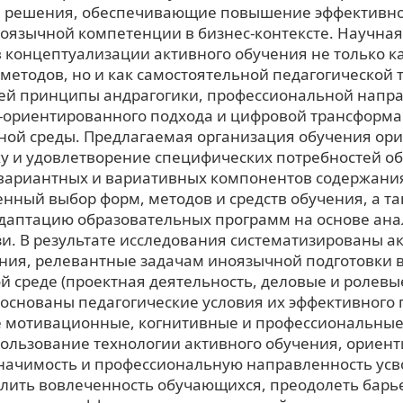
 решения, обеспечивающие повышение эффективно
ноязычной компетенции в бизнес-контексте. Научна
в концептуализации активного обучения не только к
методов, но и как самостоятельной педагогической 
й принципы андрагогики, профессиональной напра
-ориентированного подхода и цифровой трансформ
ной среды. Предлагаемая организация обучения ор
ку и удовлетворение специфических потребностей о
вариантных и вариативных компонентов содержани
нный выбор форм, методов и средств обучения, а та
даптацию образовательных программ на основе ана
зи. В результате исследования систематизированы а
ния, релевантные задачам иноязычной подготовки 
 среде (проектная деятельность, деловые и ролевые
обоснованы педагогические условия их эффективного
мотивационные, когнитивные и профессиональные
пользование технологии активного обучения, ориен
начимость и профессиональную направленность усв
илить вовлеченность обучающихся, преодолеть барь