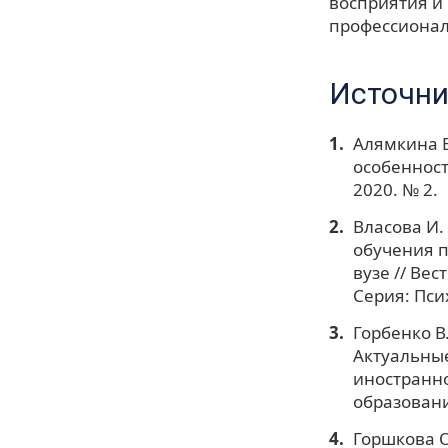
восприятия и
профессионал
Источни
Алямкина Е
особенност
2020. № 2.
Власова И.
обучения п
вузе // Ве
Серия: Пси
Горбенко В.
Актуальные
иностранно
образования
Горшкова О