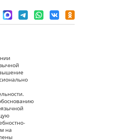
ании
язычной
овышение
ссионально
ельности.
 обоснованию
оязычной
ющую
ебностно-
ом на
влены