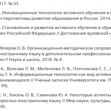
017. № S3.
Е. Инновационные технологии активного обучения в в
 перспективы развития образования в России. 2014.
Е. Становление и развитие активного обучения в об
ях Российской Федерации // Достижения вузовской н
., Флеров О. В. Организационно-методическое сопро
иностранному языку в дополнительном профессиона
и // Наука и школа. 2018. № 4.
А., Волкова Л. М., Митенкова Л. В., Плотникова С. С.,
нц Т. А. Информационные технологии как вид актив
анимающихся // Ученые записки Университета им. П.
199).
. Н., Кисель О. В., Савинова Ю. А. Некоторые аспект
зрослых иностранному языку // Мир науки, культуры
8).