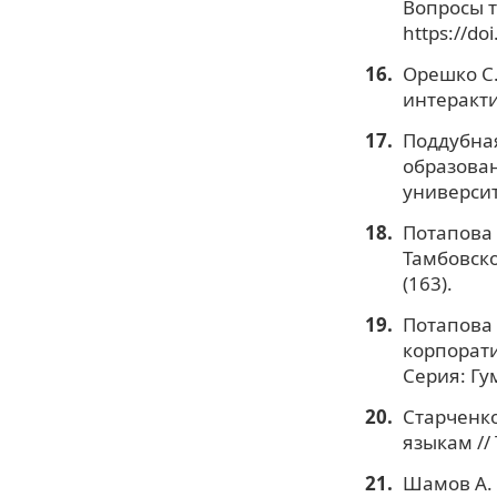
Вопросы те
https://do
Орешко С.
интеракти
Поддубная
образован
университе
Потапова 
Тамбовско
(163).
Потапова 
корпорати
Серия: Гум
Старченко
языкам // 
Шамов А. 