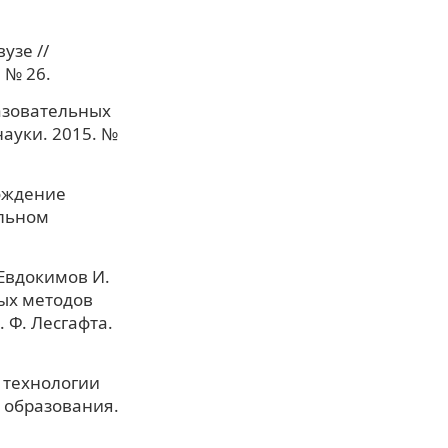
узе //
 № 26.
разовательных
ауки. 2015. №
вождение
льном
 Евдокимов И.
ных методов
 Ф. Лесгафта.
ы технологии
, образования.