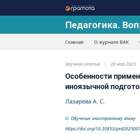
Педагогика. Воп
Главная
О журнале ВАК
Научная статья
20 мая 2025
Особенности примен
иноязычной подгото
Лазарева А. С.
Обучение иностранному языку
https://doi.org/10.30853/ped202500