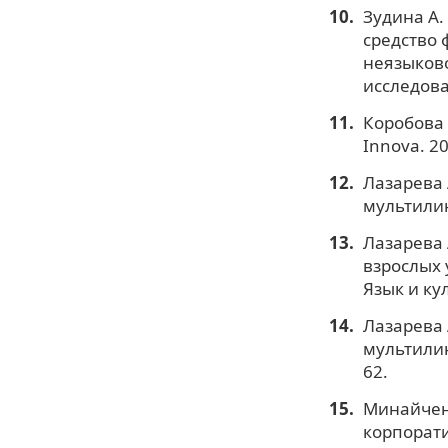
Зудина А.
средство
неязыково
исследован
Коробова 
Innova. 20
Лазарева 
мультилин
Лазарева 
взрослых 
Язык и кул
Лазарева 
мультилин
62.
Минайченк
корпорати