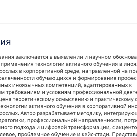
ция
вания заключается в выявлении и научном обоснов
 применения технологии активного обучения в ино
зрослых в корпоративной среде, направленной на п
овлеченности обучающихся и формирование профе
ных иноязычных компетенций, адаптированных к
м требованиям и условиям профессиональной деят
щена теоретическому осмыслению и практическому
ехнологии активного обучения в корпоративной ин
зрослых. Автор разрабатывает методику, интегриру
рагогики, профессиональной направленности, потр
ного подхода и цифровой трансформации, с акцент
олевое, проблемное обучение и кейс-стади. Предста