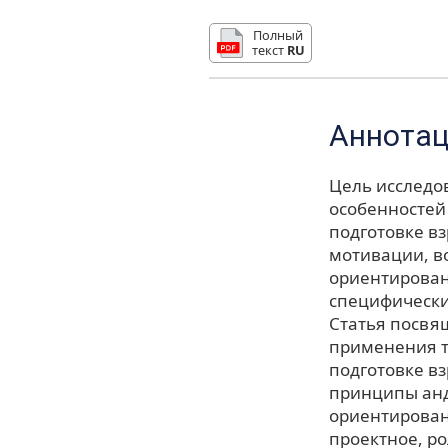
Полный
текст
RU
Аннота
Цель исследо
особенностей
подготовке в
мотивации, в
ориентирован
специфически
Статья посвя
применения т
подготовке в
принципы анд
ориентирован
проектное, р