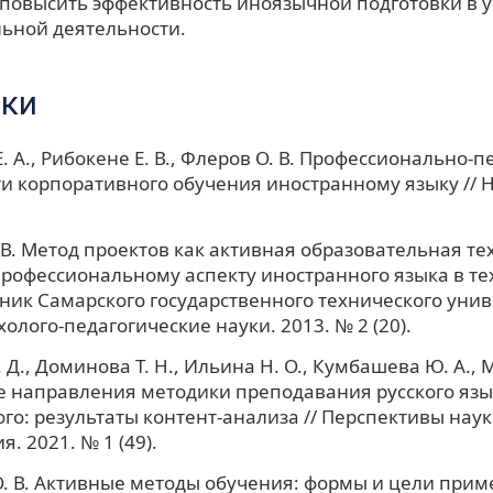
 повысить эффективность иноязычной подготовки в 
ьной деятельности.
ки
. А., Рибокене Е. В., Флеров О. В. Профессионально-
и корпоративного обучения иностранному языку // Н
 В. Метод проектов как активная образовательная те
рофессиональному аспекту иностранного языка в т
стник Самарского государственного технического унив
холого-педагогические науки. 2013. № 2 (20).
 Д., Доминова Т. Н., Ильина Н. О., Кумбашева Ю. А., 
 направления методики преподавания русского язы
го: результаты контент-анализа // Перспективы наук
. 2021. № 1 (49).
. В. Активные методы обучения: формы и цели прим