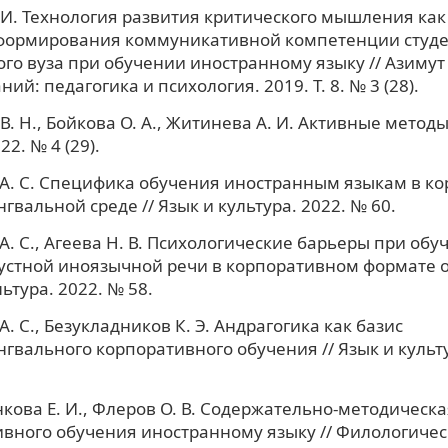
 И. Технология развития критического мышления ка
 формирования коммуникативной компетенции студ
го вуза при обучении иностранному языку // Азимут
ий: педагогика и психология. 2019. Т. 8. № 3 (28).
В. Н., Бойкова О. А., Житинева А. И. Активные методы
22. № 4 (29).
А. С. Специфика обучения иностранным языкам в к
гвальной среде // Язык и культура. 2022. № 60.
А. С., Агеева Н. В. Психологические барьеры при обу
устной иноязычной речи в корпоративном формате о
ьтура. 2022. № 58.
А. С., Безукладников К. Э. Андрагогика как базис
гвального корпоративного обучения // Язык и культу
ова Е. И., Флеров О. В. Содержательно-методическ
вного обучения иностранному языку // Филологичес