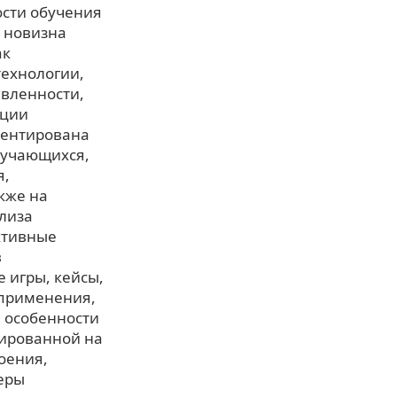
сти обучения
я новизна
ак
технологии,
вленности,
ации
иентирована
бучающихся,
я,
кже на
лиза
ктивные
в
 игры, кейсы,
 применения,
 особенности
тированной на
оения,
еры