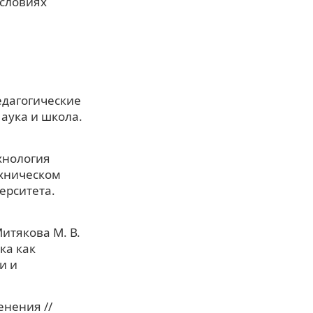
условиях
педагогические
аука и школа.
хнология
ехническом
ерситета.
Митякова М. В.
ка как
и и
енения //