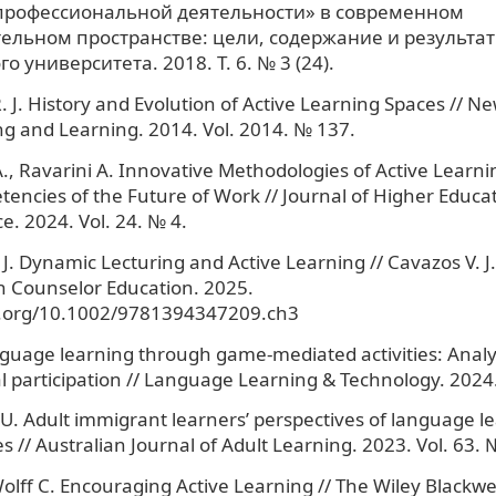
 профессиональной деятельности» в современном
ельном пространстве: цели, содержание и результат
 университета. 2018. Т. 6. № 3 (24).
. J. History and Evolution of Active Learning Spaces // Ne
ng and Learning. 2014. Vol. 2014. № 137.
., Ravarini A. Innovative Methodologies of Active Learni
encies of the Future of Work // Journal of Higher Educa
e. 2024. Vol. 24. № 4.
 J. Dynamic Lecturing and Active Learning // Cavazos V. J
n Counselor Education. 2025.
oi.org/10.1002/9781394347209.ch3
guage learning through game-mediated activities: Analys
 participation // Language Learning & Technology. 2024. 
 U. Adult immigrant learners’ perspectives of language l
 // Australian Journal of Adult Learning. 2023. Vol. 63. 
Wolff C. Encouraging Active Learning // The Wiley Blackw