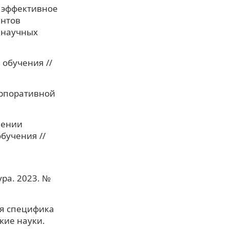
к эффективное
ентов
 научных
 обучения //
орпоративной
чении
бучения //
ра. 2023. №
ая специфика
кие науки.