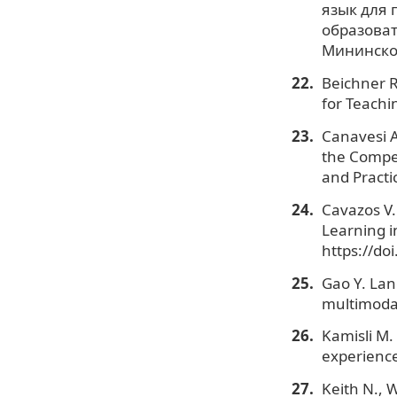
язык для
образоват
Мининского
Beichner R
for Teachi
Canavesi A
the Compet
and Practic
Cavazos V.
Learning i
https://d
Gao Y. Lan
multimodal
Kamisli M.
experiences
Keith N., 