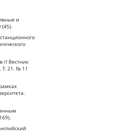
ивные и
(45).
истанционного
огического
 // Вестник
Т. 21. № 11
 рамках
верситета.
ранным
169).
английский