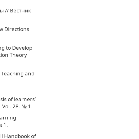
ы // Вестник
w Directions
ng to Develop
tion Theory
. Teaching and
is of learners’
Vol. 28. № 1.
earning
№ 1.
ell Handbook of