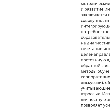
методические
и развитие и
заключается 
совокупности 
интегрирующе
потребностно
образователь
на диагности
сочетание ин
целенаправле
постоянную а
обратной свя
методы обуче
корпоративной
дискуссии), 
учитывающие 
взрослых. Ис
личностную з
позволяет ус