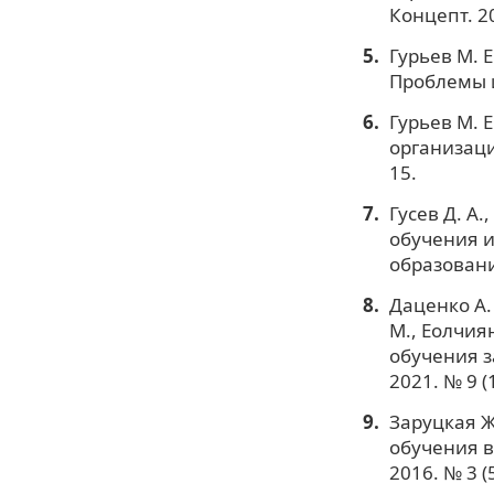
Концепт. 2
Гурьев М. 
Проблемы и
Гурьев М. 
организаци
15.
Гусев Д. А
обучения 
образовани
Даценко А. 
М., Еолчия
обучения з
2021. № 9 (
Заруцкая Ж
обучения в
2016. № 3 (5