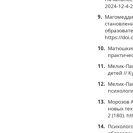
2024-12-4-2
Магомеддиб
становлени
образовате
https://doi
Матюшкин 
практичес
Мелик-Паш
детей // К
Мелик-Паш
психологи
Морозов А
новых тех
2 (180). h
Психолог