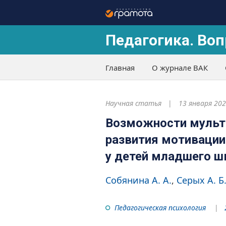
Педагогика. Воп
Главная
О журнале ВАК
Научная статья
13 января 20
Возможности мульт
развития мотивации
у детей младшего ш
Собянина А. А.
Серых А. Б
Педагогическая психология