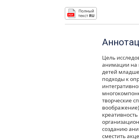
Полный
текст
RU
Аннота
Цель исследо
анимации на 
детей младше
подходы к оп
интегративно
многокомпоне
творческие с
воображение)
креативность 
организацион
созданию ани
сместить акц