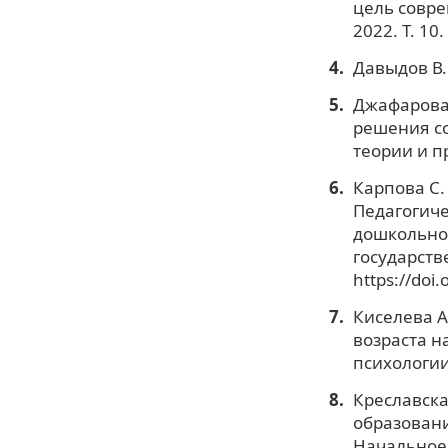
цель совре
2022. Т. 10
Давыдов В.
Джафарова 
решения со
теории и пр
Карпова С. 
Педагогиче
дошкольног
государств
https://doi
Киселева А
возраста н
психологии
Креславска
образовани
Начальное о