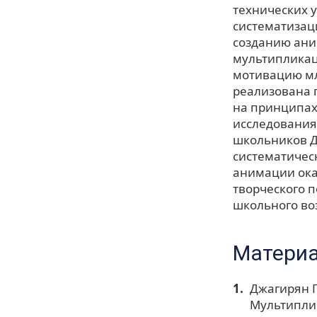
технических 
систематизац
созданию ани
мультипликац
мотивацию мл
реализована 
на принципах 
исследования
школьников Дж
систематичес
анимации ока
творческого 
школьного во
Материа
Джагирян Г
Мультиплик