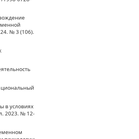
овождение
еменной
4. № 3 (106).
к
еятельность
 Национальный
ы в условиях
. 2023. № 12-
ременном