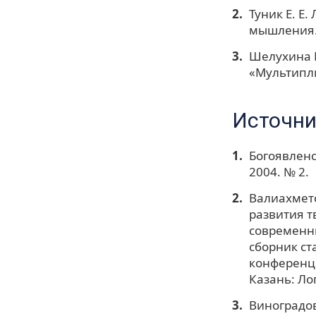
Туник Е. Е
мышления. 
Шелухина 
«Мультипли
Источни
Богоявленс
2004. № 2.
Валиахмето
развития т
современны
сборник ст
конференци
Казань: Лог
Виноградов