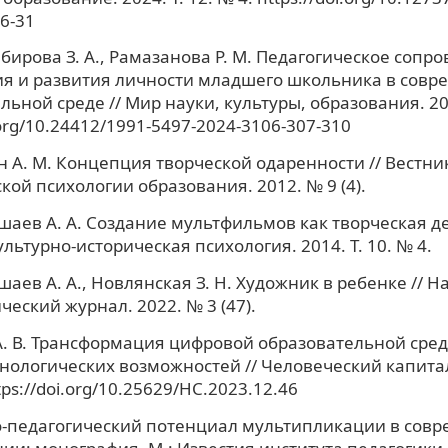
6-31
ирова З. А., Рамазанова Р. М. Педагогическое сопр
я и развития личности младшего школьника в совр
льной среде // Мир науки, культуры, образования. 202
.org/10.24412/1991-5497-2024-3106-307-310
А. М. Концепция творческой одаренности // Вестни
кой психологии образования. 2012. № 9 (4).
аев А. А. Создание мультфильмов как творческая д
ультурно-историческая психология. 2014. Т. 10. № 4.
аев А. А., Новлянская З. Н. Художник в ребенке //
ческий журнал. 2022. № 3 (47).
. В. Трансформация цифровой образовательной сред
нологических возможностей // Человеческий капитал
ttps://doi.org/10.25629/HC.2023.12.46
о-педагогический потенциал мультипликации в сов