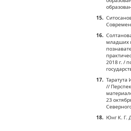
образован
образован
Ситосанов
Современн
Солтанова
младших ш
познавате
практичес
2018 г. / 
государст
Таратута 
// Перспе
материал
23 октябр
Северного
Юнг К. Г. 