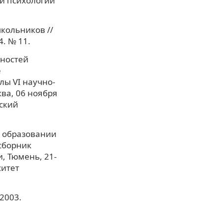
 и психологии
кольников //
. № 11.
бностей
е
ы VI научно-
ва, 06 ноября
еский
в образовании
сборник
, Тюмень, 21-
ситет
 2003.