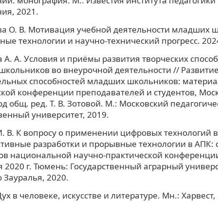
ии: монография. М.: Известия института педагогики
ия, 2021.
а О. В. Мотивация учебной деятельности младших ш
ые технологии и научно-технический прогресс. 2024
 А. А. Условия и приёмы развития творческих спосо
кольников во внеурочной деятельности // Развити
льных способностей младших школьников: материал
кой конференции преподавателей и студентов, Моск
под общ. ред. Т. В. Зотовой. М.: Московский педагогич
венный университет, 2019.
И. В. К вопросу о применении цифровых технологий 
ктивные разработки и прорывные технологии в АПК: 
ов национальной научно-практической конференции
я 2020 г. Тюмень: Государственный аграрный универ
 Зауралья, 2020.
Дух в человеке, искусстве и литературе. Мн.: Харвест,