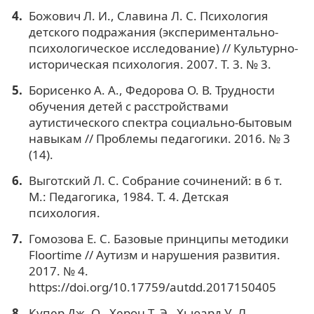
Божович Л. И., Славина Л. С. Психология
детского подражания (экспериментально-
психологическое исследование) // Культурно-
историческая психология. 2007. Т. 3. № 3.
Борисенко А. А., Федорова О. В. Трудности
обучения детей с расстройствами
аутистического спектра социально-бытовым
навыкам // Проблемы педагогики. 2016. № 3
(14).
Выготский Л. С. Собрание сочинений: в 6 т.
М.: Педагогика, 1984. Т. 4. Детская
психология.
Гомозова Е. С. Базовые принципы методики
Floortime // Аутизм и нарушения развития.
2017. № 4.
https://doi.org/10.17759/autdd.2017150405
Купер Дж. О., Херон Т. Э., Хьюард У. Л.