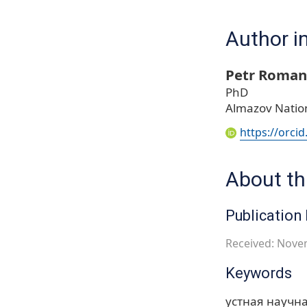
Author i
Petr Roman
PhD
Almazov Natio
https://orci
About thi
Publication 
Received: Nove
Keywords
устная научн