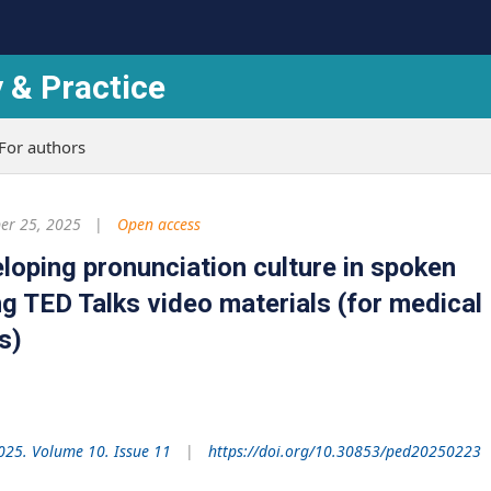
 & Practice
For authors
r 25, 2025
Open access
oping pronunciation culture in spoken
g TED Talks video materials (for medical
s)
025. Volume 10. Issue 11
https://doi.org/10.30853/ped20250223