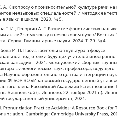
С. А. К вопросу о произносительной культуре речи н
ентов неязыковых специальностей и методах ее тест
е языки в школе. 2020. № 5.
а Т. И., Геворгян А. Г. Развитие фонетических навык
ии английскому языку в неязыковом вузе // Вестник 
та. Серия: Гуманитарные науки. 2024. Т. 29. № 4.
бова И. П. Произносительная культура в фокусе
нальной подготовки будущих учителей иностранного
кая рапсодия – 2021: межвузовский сборник научных
ктора филологических наук, профессора, ведущего 
а Научно-образовательного центра интеграции наук
ия ФГБОУ ВО «Ивановский государственный универс
льного члена Российской Академии Естествознания
ы Вишневской (г. Иваново, 22 ноября 2021 г.). Иван
й государственный университет, 2021.
 Pronunciation Practice Activities: A Resource Book for 
onunciation. Cambridge: Cambridge University Press, 20