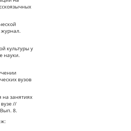
усскоязычных
ической
 журнал.
ой культуры у
е науки.
учении
ческих вузов
 на занятиях
вузе //
Вып. 8.
еж: