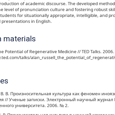
oduction of academic discourse. The developed method
e level of pronunciation culture and fostering robust sk
udents for situationally appropriate, intelligible, and pr
 presentations in English.
 materials
he Potential of Regenerative Medicine // TED Talks. 2006.
.ted.com/talks/alan_russell_the_potential_of_regenerat
ces
В. В. Произносительная культура как феномен иноя
я // Ученые записки. Электронный научный журнал 
енного университета. 2006. № 2.
. Р. Произносительная культура в научной коммуни