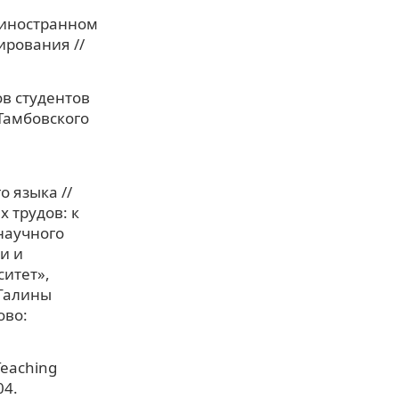
а иностранном
ирования //
ов студентов
Тамбовского
 языка //
 трудов: к
научного
и и
итет»,
 Галины
ово:
Teaching
04.