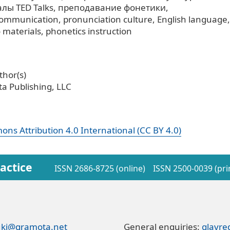
лы TED Talks
преподавание фонетики
c communication
pronunciation culture
English language
o materials
phonetics instruction
hor(s)
a Publishing, LLC
ns Attribution 4.0 International (CC BY 4.0)
actice
ISSN 2686-8725 (online)
ISSN 2500-0039 (pri
ki@gramota.net
General enquiries:
glavr