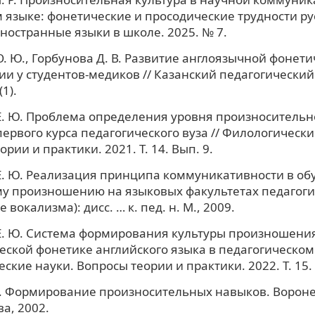
 языке: фонетические и просодические трудности р
Иностранные языки в школе. 2025. № 7.
. Ю., Горбунова Д. В. Развитие англоязычной фонет
и у студентов-медиков // Казанский педагогический
1).
. Ю. Проблема определения уровня произносительн
первого курса педагогического вуза // Филологически
рии и практики. 2021. Т. 14. Вып. 9.
. Ю. Реализация принципа коммуникативности в об
у произношению на языковых факультетах педагоги
 вокализма): дисс. … к. пед. н. М., 2009.
. Ю. Система формирования культуры произношения
еской фонетике английского языка в педагогическом 
ские науки. Вопросы теории и практики. 2022. Т. 15. 
И. Формирование произносительных навыков. Ворон
а, 2002.