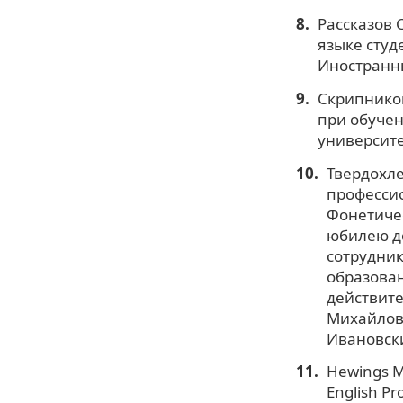
Рассказов 
языке студ
Иностранны
Скрипников
при обучен
университе
Твердохле
профессио
Фонетичес
юбилею до
сотрудник
образован
действите
Михайловн
Ивановски
Hewings M.
English Pr