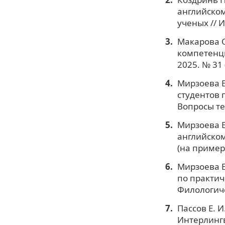
английском
ученых // 
Макарова О
компетенци
2025. № 31 (
Мирзоева Е
студентов 
Вопросы тео
Мирзоева Е
английском
(на примере
Мирзоева Е
по практич
Филологиче
Пассов Е. 
Интерлингв