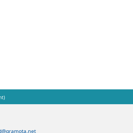
nt)
ed@gramota.net