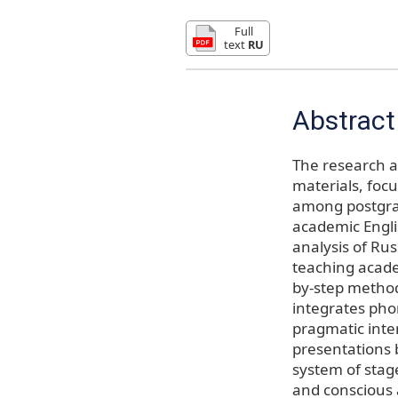
Full
text
RU
Abstract
The research a
materials, foc
among postgrad
academic Engli
analysis of Rus
teaching academ
by-step method
integrates phon
pragmatic inte
presentations 
system of stag
and conscious a