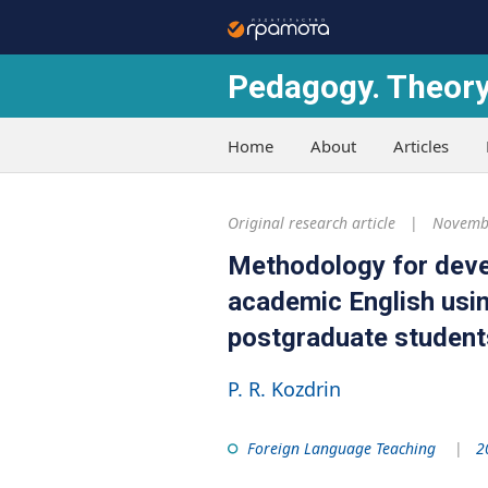
Pedagogy. Theory
Home
About
Articles
Original research article
Novembe
Methodology for devel
academic English usin
postgraduate student
P. R. Kozdrin
Foreign Language Teaching
2