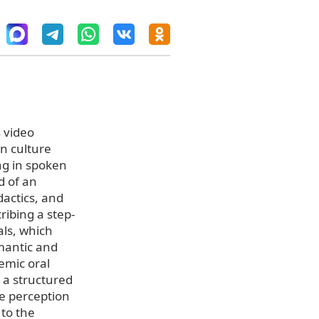
 video
n culture
ng in spoken
d of an
dactics, and
ribing a step-
als, which
emantic and
emic oral
 a structured
he perception
 to the