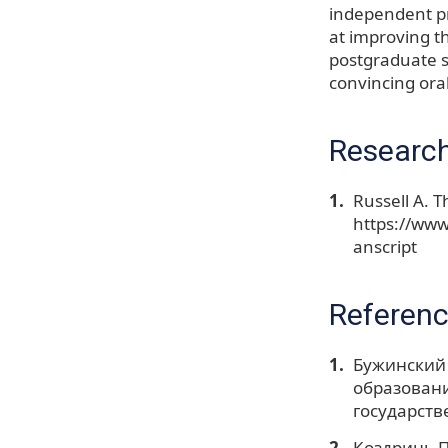
independent pr
at improving th
postgraduate st
convincing oral
Research
Russell A. T
https://www
anscript
Referen
Бужинский 
образовани
государств
Коздринь П