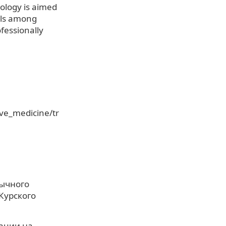
ology is aimed
ills among
ofessionally
ive_medicine/tr
зычного
Курского
кации на