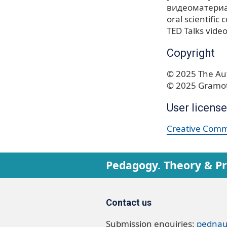
видеоматериа
oral scientifi
TED Talks vide
Copyright
© 2025 The Aut
© 2025 Gramot
User license
Creative Commo
Pedagogy. Theory & Pr
Contact us
Submission enquiries:
pednau