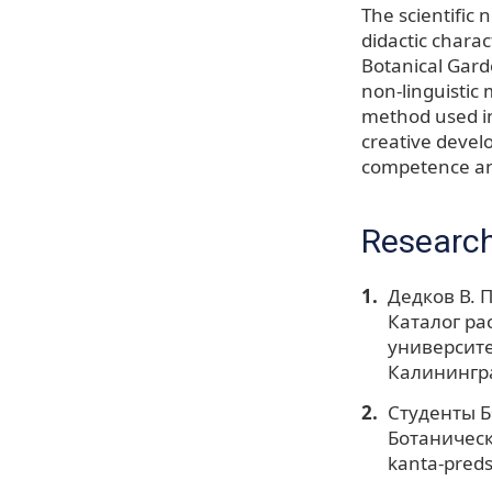
The scientific n
didactic charac
Botanical Gard
non-linguistic 
method used in
creative devel
competence an
Research
Дедков В. П
Каталог ра
университет
Калинингра
Студенты Б
Ботаническо
kanta-preds