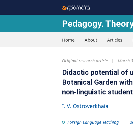
Pedagogy. Theory
Home
About
Articles
Original research article
March 3
Didactic potential of 
Botanical Garden with
non-linguistic studen
I. V. Ostroverkhaia
Foreign Language Teaching
2