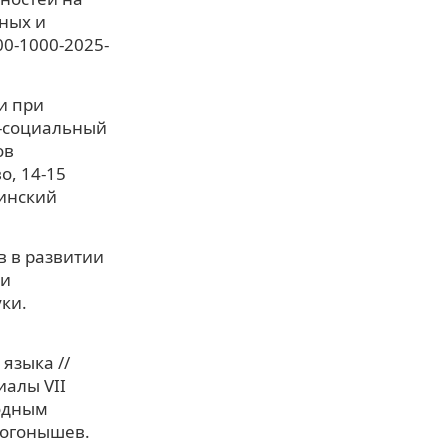
ных и
00-1000-2025-
и при
о-социальный
ов
, 14-15
цинский
в в развитии
ии
ки.
языка //
иалы VII
одным
 Погонышев.