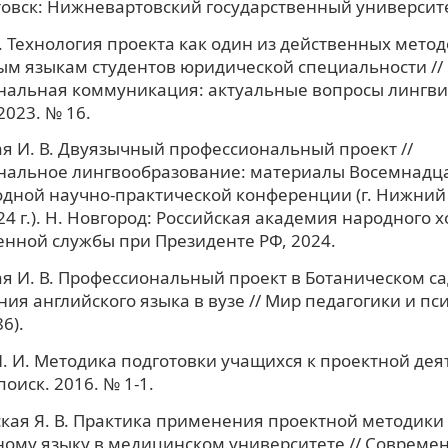
вск: Нижневартовский государственный университе
Г. Технология проекта как один из действенных мето
м языкам студентов юридической специальности //
нальная коммуникация: актуальные вопросы лингви
2023. № 16.
я И. В. Двуязычный профессиональный проект //
нальное лингвообразование: материалы Восемнадц
ной научно-практической конференции (г. Нижний 
24 г.). Н. Новгород: Российская академия народного х
енной службы при Президенте РФ, 2024.
я И. В. Профессиональный проект в Ботаническом са
ия английского языка в вузе // Мир педагогики и пс
6).
. И. Методика подготовки учащихся к проектной деят
оиск. 2016. № 1-1.
кая Я. В. Практика применения проектной методики
ому языку в медицинском университете // Совреме