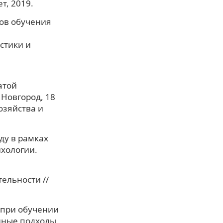
т, 2019.
дов обучения
стики и
атой
Новгород, 18
озяйства и
ду в рамках
ихологии.
ельности //
 при обучении
нные подходы