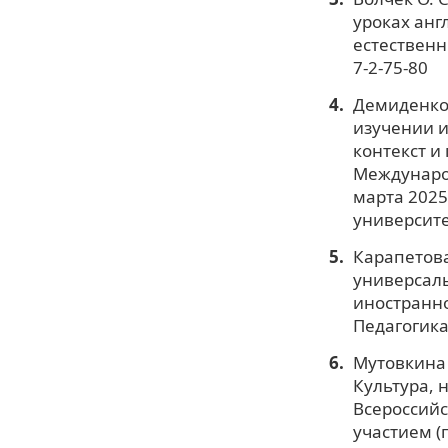
уроках анг
естественны
7-2-75-80
Демиденко 
изучении и
контекст и
Международ
марта 2025
университе
Карапетова
универсал
иностранно
Педагогика 
Мутовкина 
Культура, 
Всероссий
участием (г