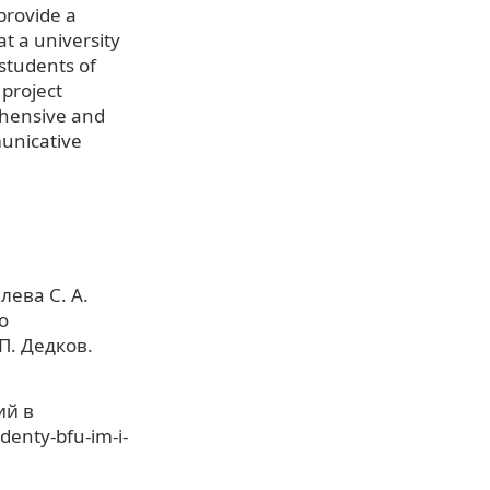
 provide a
at a university
students of
 project
ehensive and
unicative
лева С. А.
о
П. Дедков.
ий в
enty-bfu-im-i-