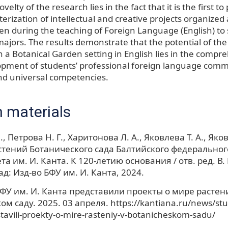
ovelty of the research lies in the fact that it is the first to
terization of intellectual and creative projects organized 
en during the teaching of Foreign Language (English) to 
majors. The results demonstrate that the potential of the
 a Botanical Garden setting in English lies in the compr
opment of students’ professional foreign language comm
d universal competencies.
 materials
., Петрова Н. Г., Харитонова Л. А., Яковлева Т. А., Яков
стений Ботанического сада Балтийского федеральног
а им. И. Канта. К 120-летию основания / отв. ред. В. 
д: Изд-во БФУ им. И. Канта, 2024.
ФУ им. И. Канта представили проекты о мире растен
м саду. 2025. 03 апреля. https://kantiana.ru/news/stud
tavili-proekty-o-mire-rasteniy-v-botanicheskom-sadu/