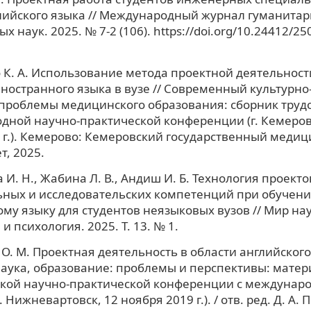
лийского языка // Международный журнал гуманитар
х наук. 2025. № 7-2 (106). https://doi.org/10.24412/25
К. А. Использование метода проектной деятельност
ностранного языка в вузе // Современный культурн
 проблемы медицинского образования: сборник труд
ной научно-практической конференции (г. Кемерово
 г.). Кемерово: Кемеровский государственный меди
т, 2025.
 И. Н., Жабина Л. В., Андиш И. Б. Технология проекто
ьных и исследовательских компетенций при обучен
му языку для студентов неязыковых вузов // Мир нау
и психология. 2025. Т. 13. № 1.
О. М. Проектная деятельность в области английского 
наука, образование: проблемы и перспективы: матер
ской научно-практической конференции с междунар
. Нижневартовск, 12 ноября 2019 г.). / отв. ред. Д. А.