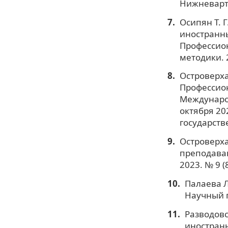
Нижневарто
Осипян Т. 
иностранны
Профессио
методики. 
Островерха
Профессио
Международ
октября 20
государств
Островерха
преподаван
2023. № 9 (8
Палаева Л
Научный п
Разводовс
иностранн