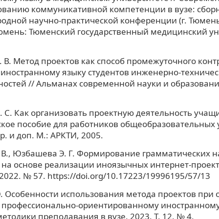
ванию коммуникативной компетенции в вузе: сборн
дной научно-практической конференции (г. Тюмень
 Тюмень: Тюменский государственный медицинский ун
. В. Метод проектов как способ промежуточного конт
 иностранному языку студентов инженерно-техничес
остей // Альманах современной науки и образования
. С. Как организовать проектную деятельность учащи
ское пособие для работников общеобразовательных
р. и доп. М.: АРКТИ, 2005.
 В., Юзбашева Э. Г. Формирование грамматических 
 на основе реализации иноязычных интернет-проекто
2022. № 57. https://doi.org/10.17223/19996195/57/13
. Особенности использования метода проектов при 
 профессионально-ориентированному иностранному 
етодики преподавания в вузе. 2023. Т. 12. № 4.