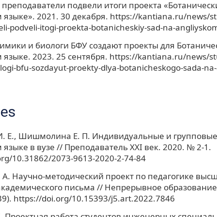
 преподаватели подвели итоги проекта «Ботаническ
языке». 2021. 30 декабря. https://kantiana.ru/news/st
li-podveli-itogi-proekta-botanicheskiy-sad-na-angliysko
имики и биологи БФУ создают проекты для Ботаничес
языке. 2023. 25 сентября. https://kantiana.ru/news/s
iologi-bfu-sozdayut-proekty-dlya-botanicheskogo-sada-na
ces
. Е., Шишмолина Е. П. Индивидуальные и групповые
языке в вузе // Преподаватель XXI век. 2020. № 2-1.
.org/10.31862/2073-9613-2020-2-74-84
. А. Научно-методический проект по педагогике выс
академического письма // Непрерывное образование:
39). https://doi.org/10.15393/j5.art.2022.7846
С. Проектная работа студентов инженерных специаль