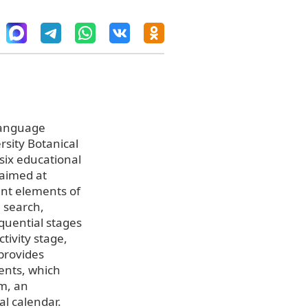
-language
rsity Botanical
six educational
 aimed at
ent elements of
, search,
equential stages
tivity stage,
 provides
ents, which
um, an
al calendar.