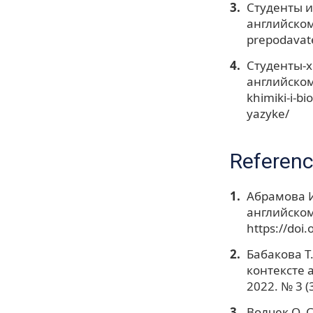
Студенты и
английском 
prepodavate
Студенты-х
английском 
khimiki-i-b
yazyke/
Referen
Абрамова И
английском 
https://doi
Бабакова Т
контексте 
2022. № 3 (
Волчек О. 