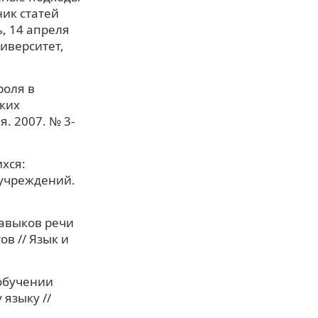
ик статей
, 14 апреля
иверситет,
роля в
ких
. 2007. № 3-
хся:
 учреждений.
навыков речи
в // Язык и
обучении
языку //