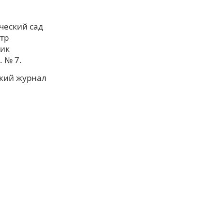
ический сад
тр
ник
. № 7.
ский журнал