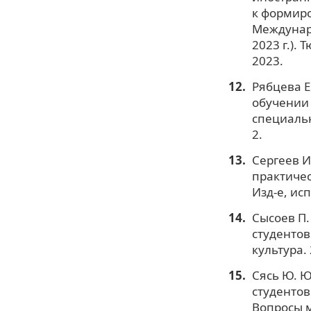
к формиро
Междунаро
2023 г.).
2023.
Рябцева Е
обучении
специальн
2.
Сергеев И
практиче
Изд-е, исп
Сысоев П.
студентов
культура. 
Сясь Ю. Ю
студентов
Вопросы м