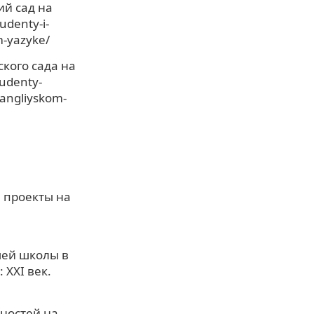
ий сад на
udenty-i-
m-yazyke/
кого сада на
tudenty-
-angliyskom-
 проекты на
шей школы в
 XXI век.
ностей на