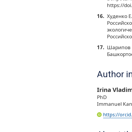
https://do
Худенко Е.
Российско
экологиче
Российско
Шарипов Ф
Башкортос
Author i
Irina Vladi
PhD
Immanuel Kant 
https://orci