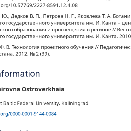
i.org/10.57769/2227-8591.12.4.08
 Ю., Дедков В. П., Петрова Н. Г., Яковлева Т. А. Ботан
го государственного университета им. И. Канта – цен
ского образования и просвещения в регионе // Вест
го государственного университета им. И. Канта. 2010
. В. Технология проектного обучения // Педагогиче
тана. 2012. № 2 (39).
nformation
mirovna Ostroverkhaia
Baltic Federal University, Kaliningrad
d.org/0000-0001-9144-0084