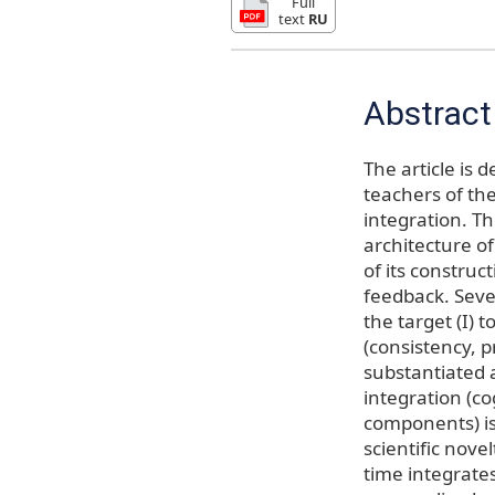
Full
text
RU
Abstract
The article is 
teachers of the
integration. Th
architecture of
of its construc
feedback. Seve
the target (I) 
(consistency, pr
substantiated 
integration (co
components) is
scientific nove
time integrate