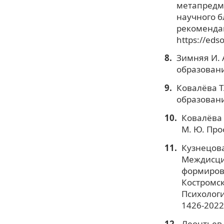
метапредме
научного б
рекомендац
https://eds
Зимняя И. 
образовани
Ковалёва Т
образовани
Ковалёва Т
М. Ю. Про
Кузнецова 
Междисци
формиров
Костромск
Психология
1426-2022
Леонтьев 