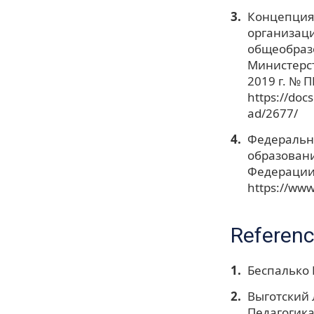
Концепция
организац
общеобраз
Министерст
2019 г. № 
https://do
ad/2677/
Федеральн
образован
Федерации 
https://www
Referen
Беспалько 
Выготский Л
Педагогика