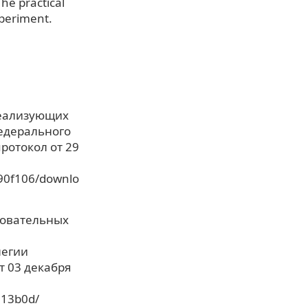
he practical
xperiment.
реализующих
едерального
ротокол от 29
90f106/downlo
зовательных
легии
т 03 декабря
813b0d/