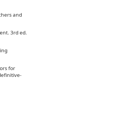
chers and
nt. 3rd ed.
ving
ors for
finitive-