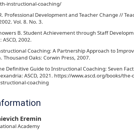
ith-instructional-coaching/
R. Professional Development and Teacher Change // Tea
002. Vol. 8. No. 3.
Showers B. Student Achievement through Staff Developme
: ASCD, 2002.
Instructional Coaching: A Partnership Approach to Impro
n. Thousand Oaks: Corwin Press, 2007.
The Definitive Guide to Instructional Coaching: Seven Fact
lexandria: ASCD, 2021. https://www.ascd.org/books/the-de
nstructional-coaching
nformation
ievich Eremin
ational Academy