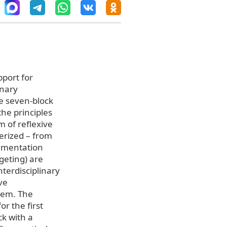
pport for
inary
he seven-block
the principles
m of reflexive
erized – from
plementation
rgeting) are
terdisciplinary
ve
stem. The
or the first
ck with a