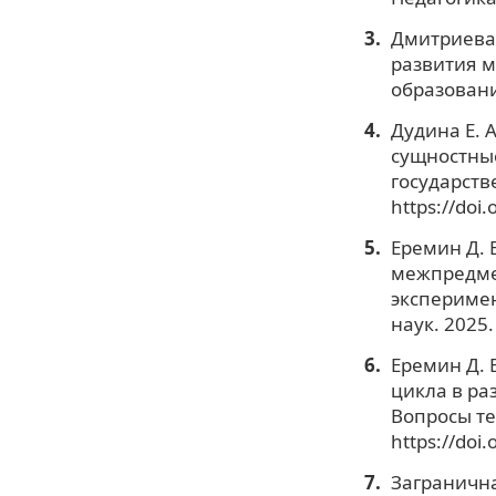
Дмитриева 
развития м
образовани
Дудина Е. 
сущностные
государств
https://doi
Еремин Д. 
межпредме
эксперимен
наук. 2025.
Еремин Д. 
цикла в ра
Вопросы тео
https://doi
Загранична