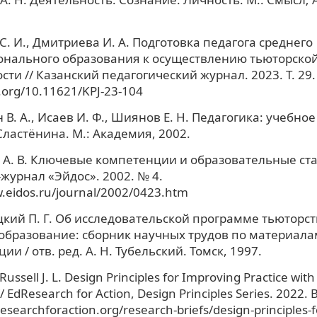
С. И., Дмитриева И. А. Подготовка педагога среднего
онального образования к осуществлению тьюторско
сти // Казанский педагогический журнал. 2023. Т. 29.
i.org/10.11621/KPJ-23-104
 В. А., Исаев И. Ф., Шиянов Е. Н. Педагогика: учебное
 Сластёнина. М.: Академия, 2002.
 А. В. Ключевые компетенции и образовательные ста
журнал «Эйдос». 2002. № 4.
w.eidos.ru/journal/2002/0423.htm
ий П. Г. Об исследовательской программе тьюторств
образование: сборник научных трудов по материала
и / отв. ред. А. Н. Тубельский. Томск, 1997.
Russell J. L. Design Principles for Improving Practice with
 EdResearch for Action, Design Principles Series. 2022. B
researchforaction.org/research-briefs/design-principles-