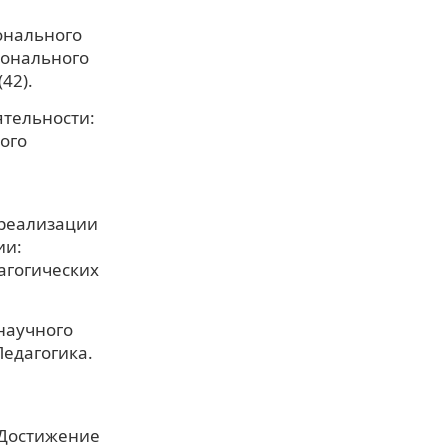
онального
ионального
42).
ятельности:
ого
 реализации
ии:
агогических
научного
едагогика.
. Достижение