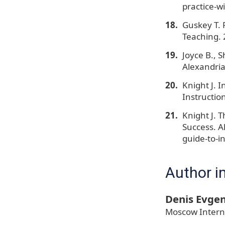
practice-w
Guskey T. 
Teaching. 2
Joyce B., 
Alexandria
Knight J. 
Instructio
Knight J. 
Success. A
guide-to-i
Author i
Denis Evgen
Moscow Intern