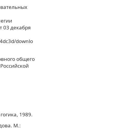
овательных
легии
т 03 декабря
44dc3d/downlo
овного общего
 Российской
гогика, 1989.
дова. М.: