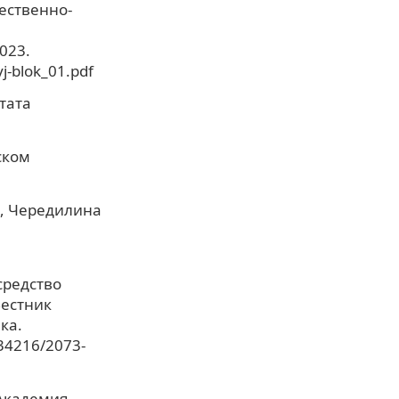
ественно-
023.
j-blok_01.pdf
тата
ском
А., Чередилина
средство
Вестник
ка.
.34216/2073-
 Академия,