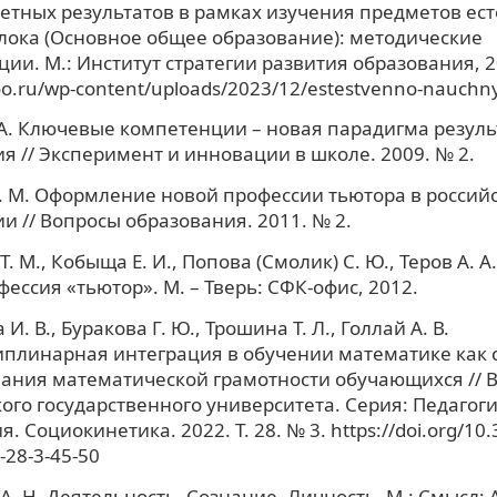
тных результатов в рамках изучения предметов ест
лока (Основное общее образование): методические
ии. М.: Институт стратегии развития образования, 2
oo.ru/wp-content/uploads/2023/12/estestvenno-nauchny
А. Ключевые компетенции – новая парадигма резуль
я // Эксперимент и инновации в школе. 2009. № 2.
. М. Оформление новой профессии тьютора в россий
и // Вопросы образования. 2011. № 2.
. М., Кобыща Е. И., Попова (Смолик) С. Ю., Теров А. 
фессия «тьютор». М. – Тверь: СФК-офис, 2012.
И. В., Буракова Г. Ю., Трошина Т. Л., Голлай А. В.
плинарная интеграция в обучении математике как 
ания математической грамотности обучающихся // 
ого государственного университета. Серия: Педагоги
. Социокинетика. 2022. Т. 28. № 3. https://doi.org/10
-28-3-45-50
А. Н. Деятельность. Сознание. Личность. М.: Смысл;