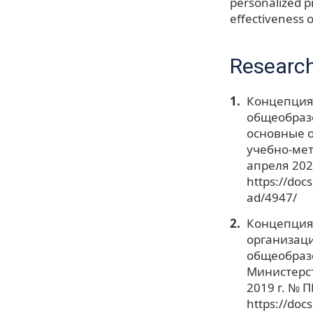
personalized p
effectiveness 
Research
Концепция 
общеобраз
основные 
учебно-мет
апреля 202
https://do
ad/4947/
Концепция
организац
общеобраз
Министерст
2019 г. № 
https://do