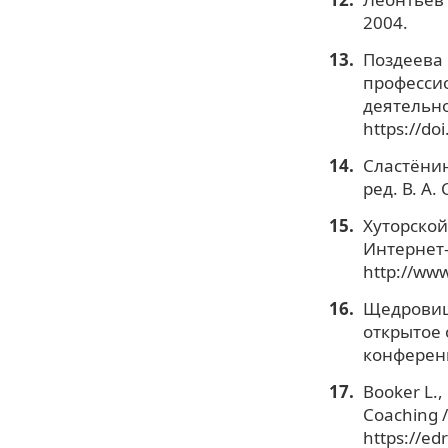
2004.
Поздеева 
професси
деятельно
https://do
Сластёнин
ред. В. А.
Хуторской
Интернет-
http://ww
Щедровицк
открытое 
конференци
Booker L., 
Coaching //
https://ed