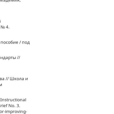
й
 № 4.
 пособие / под
ндарты //
а // Школа и
м
 Instructional
rief No. 3.
for-improving-