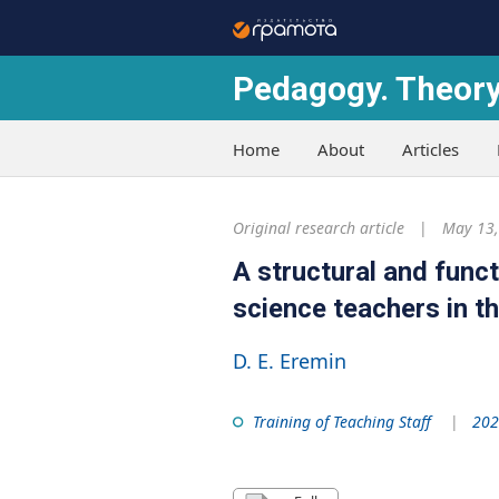
Pedagogy. Theory
Home
About
Articles
Original research article
May 13,
A structural and funct
science teachers in th
D. E. Eremin
Training of Teaching Staff
202