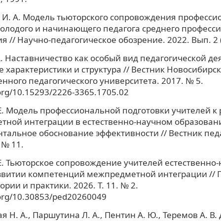
И. А. Модель тьюторского сопровождения професси
олодого и начинающего педагога среднего професс
я // Научно-педагогическое обозрение. 2022. Вып. 2 (
А. Наставничество как особый вид педагогической де
 характеристики и структура // Вестник Новосибирск
енного педагогического университета. 2017. № 5.
.org/10.15293/2226-3365.1705.02
Е. Модель профессиональной подготовки учителей к
тной интеграции в естественно-научном образован
тальное обоснование эффективности // Вестник пед
 № 11.
Е. Тьюторское сопровождение учителей естественно-
звитии компетенций межпредметной интеграции // П
рии и практики. 2026. Т. 11. № 2.
.org/10.30853/ped20260049
я Н. А., Паршутина Л. А., Пентин А. Ю., Теремов А. В