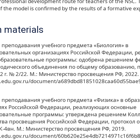
rofessional development route for teachers of the NSC. T
of the model is confirmed by the results of a formative e
 materials
преподавания учебного предмета «Биология» в
овательных организациях Российской Федерации, 
образовательные программы: одобрена решением ф
одического объединения по общему образованию, п
2 г. № 2/22. М.: Министерство просвещения РФ, 2022.
cs.edu.gov.ru/document/a689dbd81851028caa60d55bae
 преподавания учебного предмета «Физика» в обра
иях Российской Федерации, реализующих основные
овательные программы: утверждена решением Кол
ва просвещения Российской Федерации, протокол о
ПК-4вн. М.: Министерство просвещения РФ, 2019.
cs.edu.gov.ru/document/60b620e25e4db7214971c16f6b