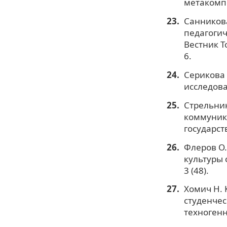
метакомпе
Санников
педагогич
Вестник Т
6.
Серикова 
исследова
Стрельник
коммуника
государст
Флеров О.
культуры 
3 (48).
Хомич Н.
студенчес
техногенн