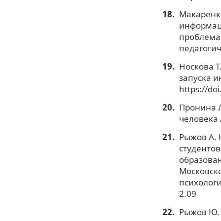
Макаренко
информаци
проблема
педагогич
Носкова Т
запуска и
https://do
Пронина Л
человека 
Рыжов А. 
студентов
образован
Московско
психология
2.09
Рыжов Ю.