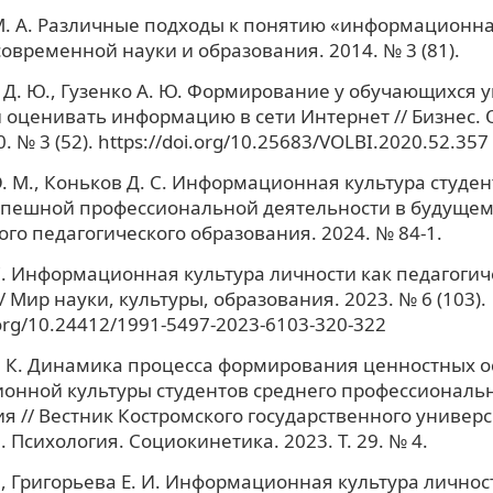
. А. Различные подходы к понятию «информационная
овременной науки и образования. 2014. № 3 (81).
Д. Ю., Гузенко А. Ю. Формирование у обучающихся 
 оценивать информацию в сети Интернет // Бизнес. 
. № 3 (52). https://doi.org/10.25683/VOLBI.2020.52.357
. М., Коньков Д. С. Информационная культура студен
спешной профессиональной деятельности в будущем
го педагогического образования. 2024. № 84-1.
С. Информационная культура личности как педагогич
 Мир науки, культуры, образования. 2023. № 6 (103).
.org/10.24412/1991-5497-2023-6103-320-322
. К. Динамика процесса формирования ценностных о
онной культуры студентов среднего профессиональ
я // Вестник Костромского государственного универс
 Психология. Социокинетика. 2023. Т. 29. № 4.
В., Григорьева Е. И. Информационная культура лично