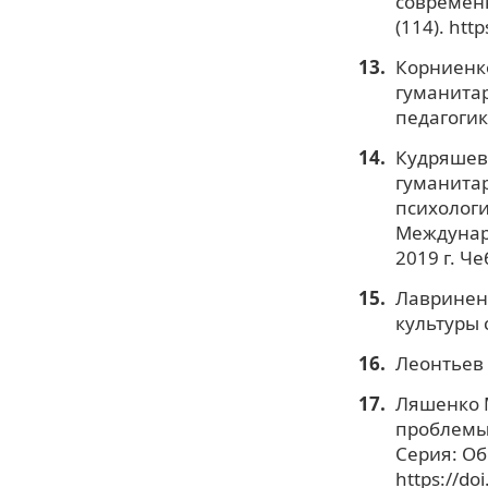
современн
(114). htt
Корниенко
гуманитар
педагогика
Кудряшев
гуманитар
психологи
Междунар
2019 г. Че
Лавринен
культуры с
Леонтьев 
Ляшенко М
проблемы 
Серия: Об
https://d