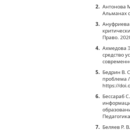
Антонова М
Альманах с
Ануфриева 
критически
Право. 2020
Ахмедова Э
средство у
современно
Бедрин В. 
проблема //
https://doi
Бессараб С
информаци
образовани
Педагогика.
Беляев Р. 