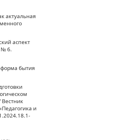
ак актуальная
еменного
ский аспект
 № 6.
 форма бытия
дготовки
гогическом
 Вестник
«Педагогика и
1.2024.18.1-