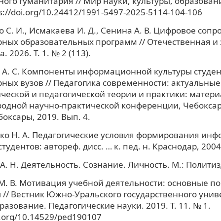
ого гуманитария // Мир науки, культуры, образовани
ps://doi.org/10.24412/1991-5497-2025-5114-104-106
 С. И., Исмакаева И. Д., Сенина А. В. Цифровое соп
ных образовательных программ // Отечественная и
. 2026. Т. 1. № 2 (113).
 А. С. Компоненты информационной культуры студен
ных вузов // Педагогика современности: актуальны
ческой и педагогической теории и практики: материа
одной научно-практической конференции, Чебоксар
боксары, 2019. Вып. 4.
ко Н. А. Педагогические условия формирования ин
тудентов: автореф. дисс. … к. пед. н. Краснодар, 2004
А. Н. Деятельность. Сознание. Личность. М.: Политиз
. В. Мотивация учебной деятельности: основные по
// Вестник Южно-Уральского государственного унив
разование. Педагогические науки. 2019. Т. 11. № 1.
oi.org/10.14529/ped190107