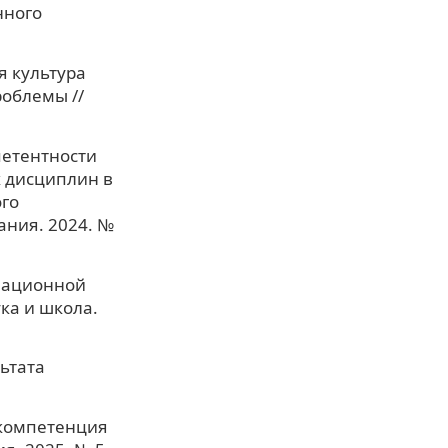
нного
 культура
облемы //
петентности
 дисциплин в
ого
ания. 2024. №
мационной
ка и школа.
ьтата
 компетенция