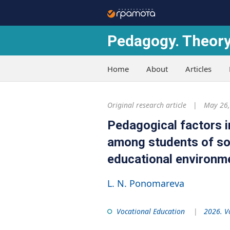
Pedagogy. Theory
Home
About
Articles
Original research article
May 26,
Pedagogical factors i
among students of soc
educational environm
L. N. Ponomareva
Vocational Education
2026. V