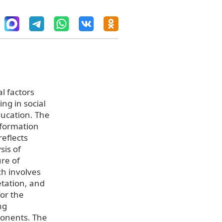
l factors
ng in social
ducation. The
nformation
reflects
sis of
re of
ch involves
etation, and
for the
ng
ponents. The