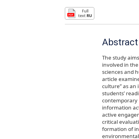
Full
text
RU
Abstract
The study aims 
involved in th
sciences and hu
article examine
culture” as an 
students’ readi
contemporary p
information act
active engageme
critical evalua
formation of in
environmental,