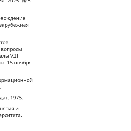
я. 2025. № 5
ровождение
 зарубежная
тов
е вопросы
лы VIII
ы, 15 ноября
формационной
.
дат, 1975.
нятия и
ерситета.