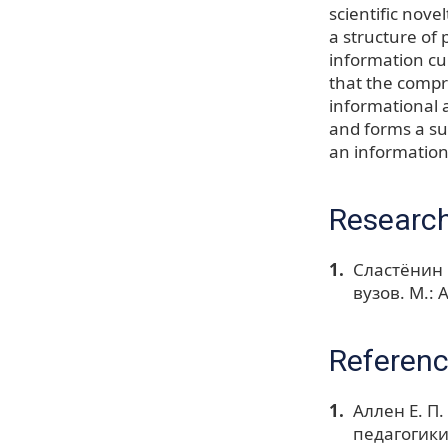
scientific nove
a structure of 
information cul
that the compr
informational a
and forms a su
an information
Research
Сластёнин 
вузов. М.: 
Referen
Аллен Е. П
педагогики 