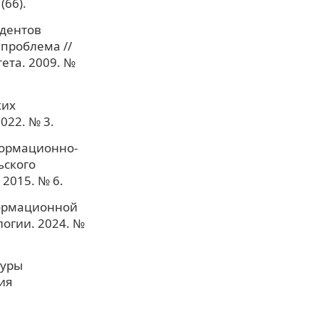
(66).
удентов
 проблема //
ета. 2009. №
ких
022. № 3.
формационно-
ьского
2015. № 6.
формационной
логии. 2024. №
туры
ия
.