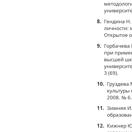
методологи
университет
Гендина Н.
личности: 
Открытое о
Горбачева 
при примен
высшей шко
университе
3 (69).
Груздева
культуры 
2008. № 6.
Зимняя И.
образован
Кижнер Ю