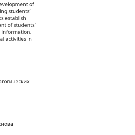
 development of
ing students’
ts establish
nt of students’
h information,
 activities in
агогических
снова