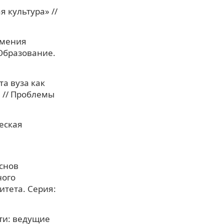
 культура» //
умения
Образование.
та вуза как
 // Проблемы
еская
снов
ного
итета. Серия:
сти: ведущие