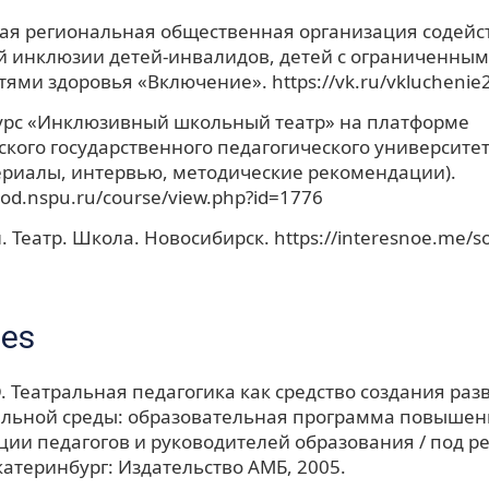
ая региональная общественная организация содейс
й инклюзии детей-инвалидов, детей с ограниченны
ями здоровья «Включение». https://vk.ru/vkluchenie
урс «Инклюзивный школьный театр» на платформе
кого государственного педагогического университе
риалы, интервью, методические рекомендации).
pod.nspu.ru/course/view.php?id=1776
 Театр. Школа. Новосибирск. https://interesnoe.me/so
ces
Э. Театральная педагогика как средство создания р
ельной среды: образовательная программа повышен
ии педагогов и руководителей образования / под ред
катеринбург: Издательство АМБ, 2005.