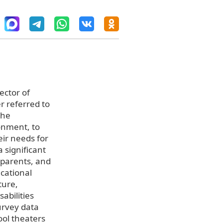
ector of
r referred to
the
ronment, to
eir needs for
a significant
, parents, and
ucational
ture,
abilities
urvey data
ool theaters