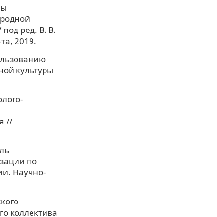
мы
ародной
под ред. В. В.
та, 2019.
пользованию
ной культуры
олого-
 //
ель
изации по
ии. Научно-
ского
го коллектива