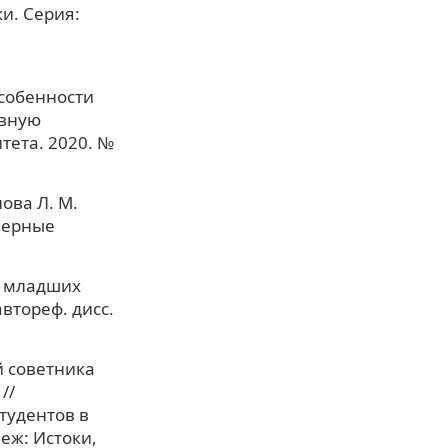
и. Серия:
 Особенности
ивную
тета. 2020. №
ова Л. М.
мерные
х младших
втореф. дисс.
й советника
//
тудентов в
еж: Истоки,