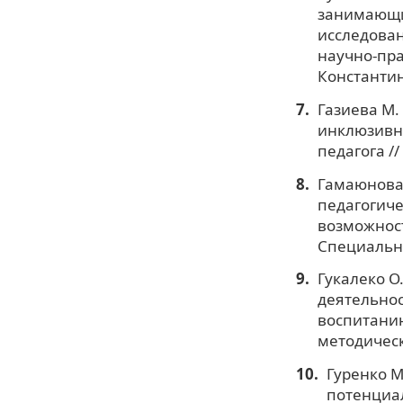
занимающи
исследован
научно-прак
Константин
Газиева М.
инклюзивн
педагога /
Гамаюнова 
педагогиче
возможност
Специально
Гукалеко О.
деятельнос
воспитанию
методическ
Гуренко М
потенциал