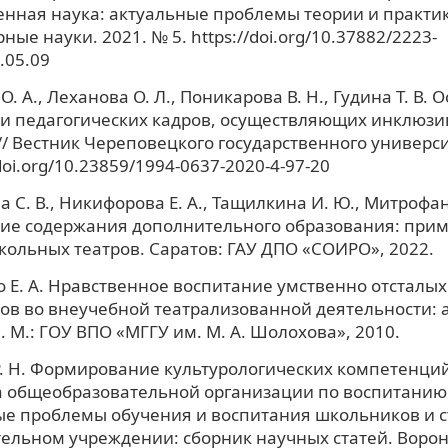
енная наука: актуальные проблемы теории и практик
ные науки. 2021. № 5. https://doi.org/10.37882/2223-
.05.09
. А., Леханова О. Л., Поникарова В. Н., Гудина Т. В.
ки педагогических кадров, осуществляющих инклюз
// Вестник Череповецкого государственного универси
/doi.org/10.23859/1994-0637-2020-4-97-20
 С. В., Никифорова Е. А., Тащилкина И. Ю., Митрофан
ие содержания дополнительного образования: при
ольных театров. Саратов: ГАУ ДПО «СОИРО», 2022.
 Е. А. Нравственное воспитание умственно отсталы
в во внеучебной театрализованной деятельности: а
н. М.: ГОУ ВПО «МГГУ им. М. А. Шолохова», 2010.
. Н. Формирование культурологических компетенци
 общеобразовательной организации по воспитанию 
е проблемы обучения и воспитания школьников и с
ельном учреждении: сборник научных статей. Ворон