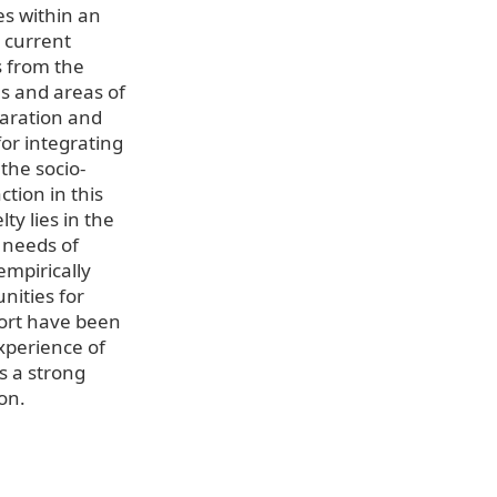
es within an
 current
s from the
es and areas of
paration and
for integrating
the socio-
tion in this
ty lies in the
d needs of
empirically
nities for
port have been
experience of
s a strong
ion.