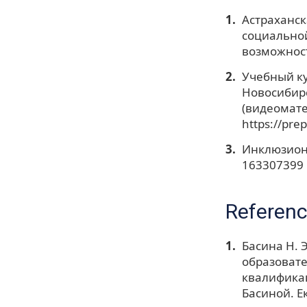
Астраханск
социально
возможност
Учебный к
Новосибирс
(видеомате
https://pre
Инклюзион.
163307399
Referen
Басина Н. 
образоват
квалификац
Басиной. Е