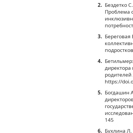
Бездетко С. 
Проблема с
инклюзивн
потребност
Береговая Е
коллективн
подростков
Бетильмерз
директора 
родителей 
https://doi
Богдашин А
директоров
государств
исследовани
145
Бухлина Л.