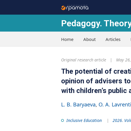
Pedagogy. Theory
Home
About
Articles
Original research article
May 26,
The potential of creat
opinion of advisers to
with children’s public
L. B. Baryaeva
O. A. Lavrent
Inclusive Education
2026. Vol