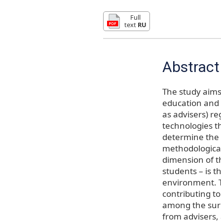
Full
text
RU
Abstract
The study aims,
education and i
as advisers) re
technologies th
determine the r
methodological 
dimension of th
students – is t
environment. T
contributing to
among the surr
from advisers, 