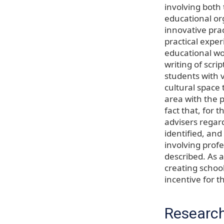
involving both 
educational or
innovative prac
practical exper
educational wo
writing of scri
students with v
cultural space 
area with the p
fact that, for 
advisers regard
identified, and
involving prof
described. As a
creating school
incentive for t
Research