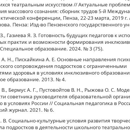
хся театральным искусством // Актуальные пробле
ия массового сознания: сборник трудов 5-й Междун
тической конференции, Пенза, 22-23 марта, 2019 г. / 
ова. Пенза: Изд-во Пензенского государственного ун-
 З., Газиева Я. З. Готовность будущих педагогов к ис
ых практик и возможности формирования инклюзив
/ Специальное образование. 2024. № 3 (75).
А. Н., Пискайкина А. Е. Основные направления псих
ского сопровождения подростков с ограниченными
ями здоровья в условиях инклюзивного образования
е образование. 2013. № 4.
 В., Бермус А. Г., Пустовойтов В. Н., Рыжова О. С. Мод
ти советника руководителя образовательной орган
 в условиях России // Социальная педагогика в Росс
ий журнал. 2021. № 6.
. В. Социально-культурные условия развития творче
а подростков в деятельности школьного театрально