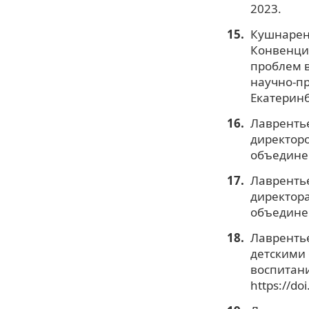
2023.
Кушнаренк
Конвенци
проблем 
научно-пр
Екатеринб
Лаврентье
директор
объединен
Лаврентье
директор
объединен
Лаврентье
детскими
воспитани
https://do