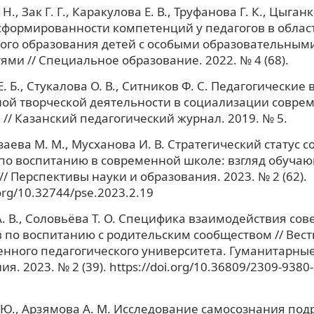
Н., Зак Г. Г., Каракулова Е. В., Труфанова Г. К., Цыганк
формированности компетенций у педагогов в облас
ого образования детей с особыми образовательным
ями // Специальное образование. 2022. № 4 (68).
. Б., Стукалова О. В., Ситников Ф. С. Педагогические
ой творческой деятельности в социализации совре
 // Казанский педагогический журнал. 2019. № 5.
аева М. М., Мусханова И. В. Стратегический статус с
по воспитанию в современной школе: взгляд обучаю
// Перспективы науки и образования. 2023. № 2 (62).
.org/10.32744/pse.2023.2.19
. В., Соловьёва Т. О. Специфика взаимодействия сов
 по воспитанию с родительским сообществом // Вес
енного педагогического университета. Гуманитарны
я. 2023. № 2 (39). https://doi.org/10.36809/2309-9380
 Ю., Арзямова А. М. Исследование самосознания под