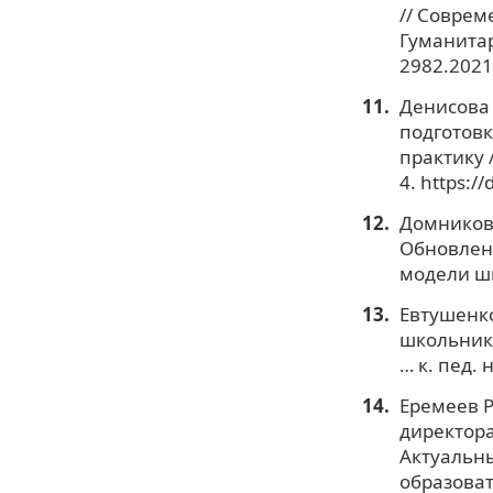
// Соврем
Гуманитар
2982.2021
Денисова О
подготов
практику 
4. https:/
Домникова
Обновлен
модели шк
Евтушенко
школьнико
… к. пед. 
Еремеев Р
директора
Актуальны
образоват