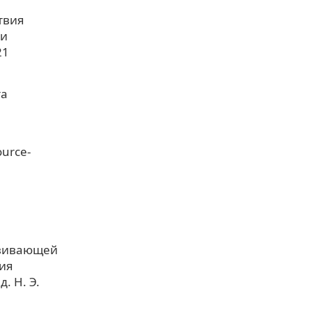
твия
ми
21
та
urce-
азвивающей
ия
. Н. Э.