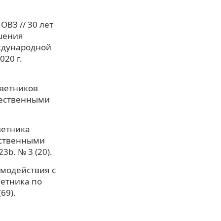
ВЗ // 30 лет
шения
ждународной
20 г.
оветников
щественными
ветника
ественными
b. № 3 (20).
имодействия с
етника по
69).