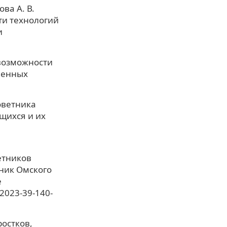
ова А. В.
ти технологий
и
 возможности
менных
оветника
щихся и их
етников
тник Омского
е
-2023-39-140-
ростков,