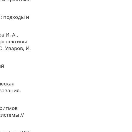
: подходы и
в И. А.,
перспективы
. Уваров, И.
ий
ческая
зования.
оритмов
истемы //