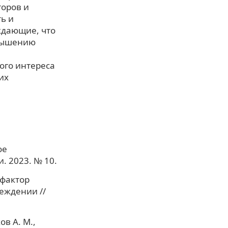
оров и
ь и
ждающие, что
овышению
ого интереса
их
ое
. 2023. № 10.
 фактор
еждении //
ов А. М.,