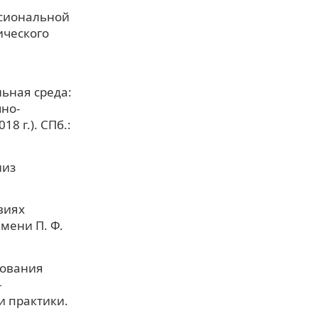
ссиональной
ического
ьная среда:
но-
8 г.). СПб.:
лиз
виях
мени П. Ф.
рования
-
и практики.