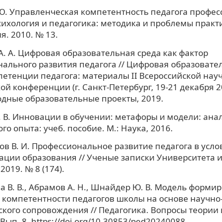
Ю. Управленческая компетентность педагога профе
сихология и педагогика: методика и проблемы практ
. 2010. № 13.
А. А. Цифровая образовательная среда как фактор
ального развития педагога // Цифровая образовател
етенции педагога: материалы II Всероссийской науч
й конференции (г. Санкт-Петербург, 19-21 декабря 201
дные образовательные проекты, 2019.
 В. Инновации в обучении: метафоры и модели: ана
го опыта: учеб. пособие. М.: Наука, 2016.
в В. И. Профессиональное развитие педагога в усло
ции образования // Ученые записки Университета и
2019. № 8 (174).
 В. В., Абрамов А. Н., Шнайдер Ю. В. Модель форми
компетентности педагогов школы на основе научно
кого сопровождения // Педагогика. Вопросы теории 
. Вып. 8. https://doi.org/10.30853/ped20240088