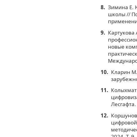
Зимина Е. 
школы // П
применения
Картукова 
профессион
новые комп
практическо
Междунаро
Кларин М.
зарубежно
Колыхмато
цифровиза
Лесгафта. 
Коршунова
цифровой 
методичес
2024. Т. 9