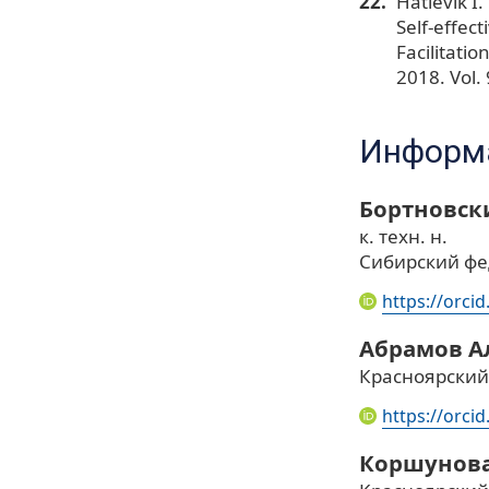
Hatlevik I.
Self-effec
Facilitatio
2018. Vol.
Информа
Бортновск
к. техн. н.
Сибирский фе
https://orci
Абрамов А
Красноярский
https://orci
Коршунова