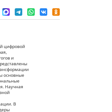
ий цифровой
ая,
огов и
представлены
рансформации
ны основные
иональные
я. Научная
ивной
ации. В
идеры