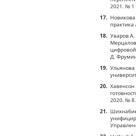
2021. № 1 
Новикова 
практика 
Уваров А. 
Мерцалова
цифровой 
Д. Фрумин
Ульянова 
университ
Хавенсон 
готовност
2020. № 8.
Шихнабие
унифицир
Управлени