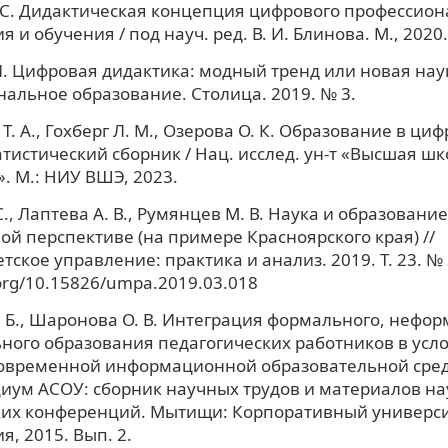
 С. Дидактическая концепция цифрового профессион
 и обучения / под науч. ред. В. И. Блинова. М., 2020.
И. Цифровая дидактика: модный тренд или новая наук
альное образование. Столица. 2019. № 3.
. А., Гохберг Л. М., Озерова О. К. Образование в циф
атистический сборник / Нац. исслед. ун-т «Высшая шк
. М.: НИУ ВШЭ, 2023.
., Лаптева А. В., Румянцев М. В. Наука и образовани
ой перспективе (на примере Красноярского края) //
тское управление: практика и анализ. 2019. Т. 23. № 
.org/10.15826/umpa.2019.03.018
. Б., Шаронова О. В. Интеграция формального, нефор
ого образования педагогических работников в усл
современной информационной образовательной сред
ум АСОУ: сборник научных трудов и материалов на
ких конференций. Мытищи: Корпоративный универси
я, 2015. Вып. 2.