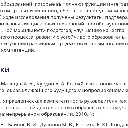
образований, которые выполняют функции интеграт
в цифровых изменений, обеспечивая их устойчивост
 В ходе исследования получены результаты, подтвер
пользование цифровых технологий способствует п
ьной мобильности педагогов, улучшению качества
ного процесса, развитию устойчивого образовательн
к изучению различных предметов и формированию 
 компетенций.
ки
, Мальцев А. А., Курдин А. А. Российское экономическ
е: образ ближайшего будущего // Вопросы экономики
Н. Управленческая компетентность руководителя как
нновационной деятельности в образовательном учр
в непрерывном образовании. 2010. № 1.
Н., Блинов В. И., Дулинов М. В., Есенина Е. Ю., Кондак