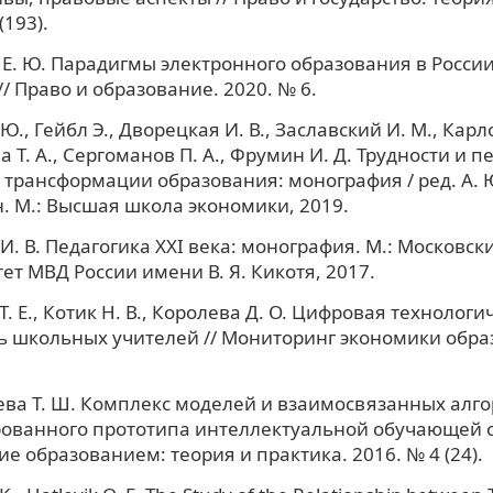
(193).
Е. Ю. Парадигмы электронного образования в России
// Право и образование. 2020. № 6.
Ю., Гейбл Э., Дворецкая И. В., Заславский И. М., Карло
 Т. А., Сергоманов П. А., Фрумин И. Д. Трудности и 
трансформации образования: монография / ред. А. Ю
. М.: Высшая школа экономики, 2019.
И. В. Педагогика XXI века: монография. М.: Московск
ет МВД России имени В. Я. Кикотя, 2017.
Т. Е., Котик Н. В., Королева Д. О. Цифровая технологи
ь школьных учителей // Мониторинг экономики обра
ва Т. Ш. Комплекс моделей и взаимосвязанных алг
ованного прототипа интеллектуальной обучающей с
е образованием: теория и практика. 2016. № 4 (24).