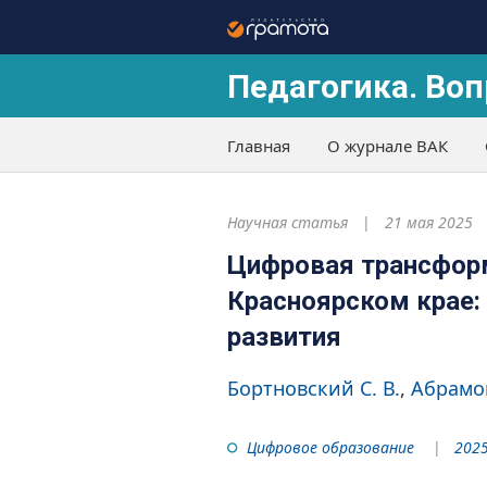
Педагогика. Воп
Главная
О журнале ВАК
Научная статья
21 мая 2025
Цифровая трансфор
Красноярском крае:
развития
Бортновский С. В.
Абрамов
Цифровое образование
2025