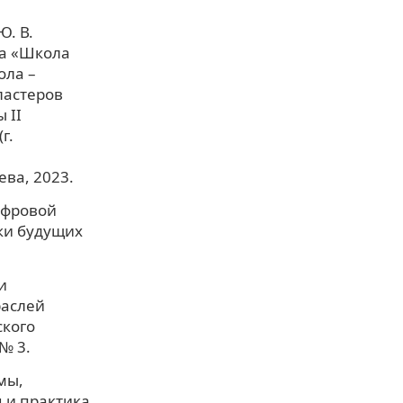
Ю. В.
та «Школа
ола –
ластеров
 II
г.
ева, 2023.
цифровой
ки будущих
и
раслей
ского
№ 3.
мы,
 и практика.