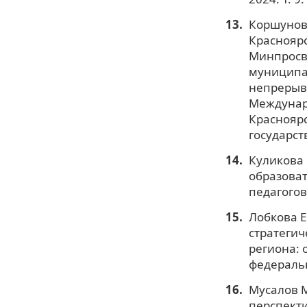
Коршунова
Краснояр
Минпросв
муниципал
непрерывн
Междунаро
Красноярс
государст
Куликова 
образоват
педагогов 
Лобкова Е
стратеги
региона: 
федеральн
Мусалов М
перспекти