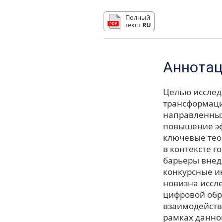
Полный
текст
RU
Аннота
Целью исслед
трансформаци
направленных
повышение эф
ключевые тео
в контексте 
барьеры внед
конкурсные и
новизна иссл
цифровой обр
взаимодейств
рамках данно