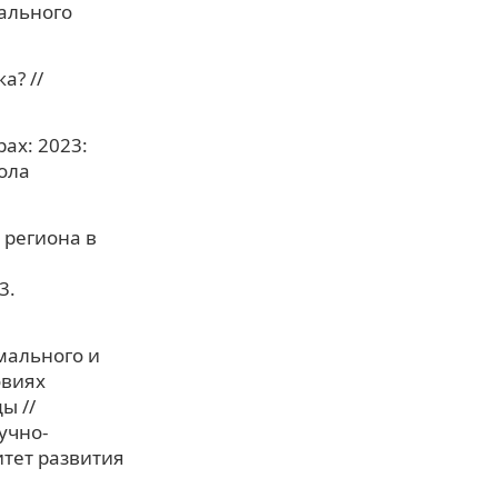
ального
а? //
рах: 2023:
ола
е региона в
3.
мального и
овиях
ы //
учно-
тет развития