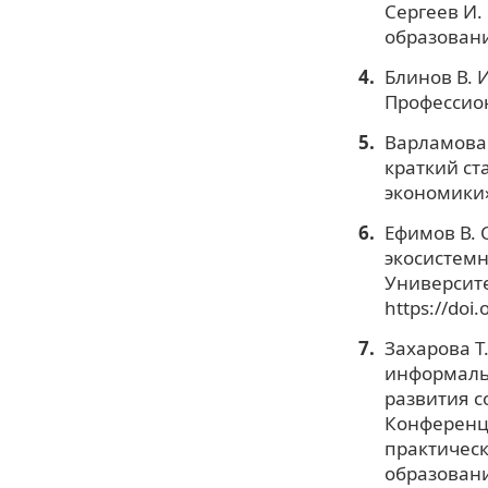
Сергеев И.
образования
Блинов В. 
Профессион
Варламова Т
краткий ст
экономики»
Ефимов В. С
экосистемн
Университе
https://doi
Захарова Т
информальн
развития 
Конференци
практичес
образовани