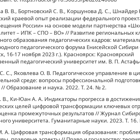
 В. В., Бортновский С. В., Коршунова Д. С., Шнайдер 
ский краевой опыт реализации федерального проек
ещения России» на основе модели партнерства «Шк
итет – ИПК – СПО – ВО» // Развитие региональных к
ого образования педагогических кадров: материалы
дного педагогического форума Енисейской Сибири (
к, 16-17 ноября 2023 г.). Красноярск: Красноярский
венный педагогический университет им. В. П. Астафь
С. С., Яковлева О. В. Педагогическое управление в 
ельной среде: вопросы профессиональной подготов
// Образование и наука. 2022. Т. 24. № 2.
. В., Ки-Юан А. А. Индикаторы прогресса в достижени
ческих целей цифровой трансформации ключевых от
оценка промежуточных результатов // Журнал Сибир
ого университета. Гуманитарные науки. 2023. Т. 16. 
. А. Цифровая трансформация образования: пробле
вы, правовые аспекты // Право и государство: теория