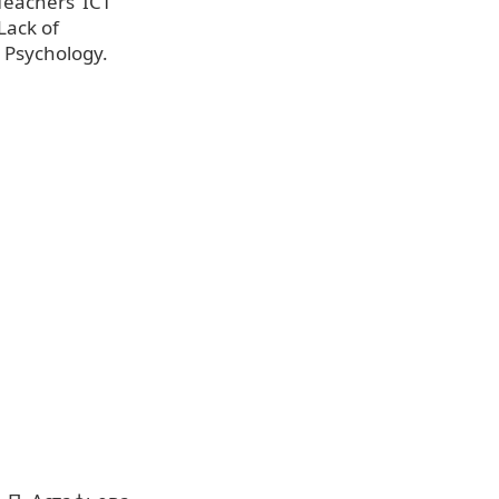
Teachers’ ICT
Lack of
n Psychology.